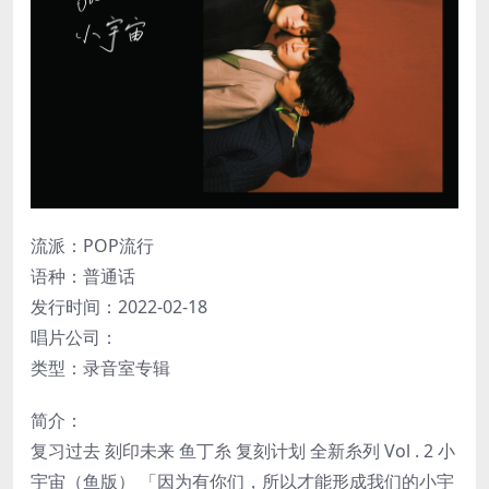
流派：POP流行
语种：普通话
发行时间：2022-02-18
唱片公司：
类型：录音室专辑
简介：
复习过去 刻印未来 鱼丁糸 复刻计划 全新糸列 Vol . 2 小
宇宙（鱼版） 「因为有你们，所以才能形成我们的小宇