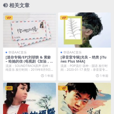
相关文章
VIP
VIP
华语AAC音乐
华语AAC音乐
[迷你专辑/EP]刘胡轶 & 黄龄
[录音室专辑]光良 – 绝类 [iTu
– 给她的信 (电视剧《加油，你
nes Plus M4A]
是最棒的》插曲) – EP [iTunes
流派：SOUNDTRACK原声 语种：
流派：POP流行 语种：国语 发行时
Plus M4A]
纯音乐 发行时间：2019年8月9日
间：2020-01-17 类型：录音室专辑
唱片...
...
1 年前
1 年前
VIP
VIP