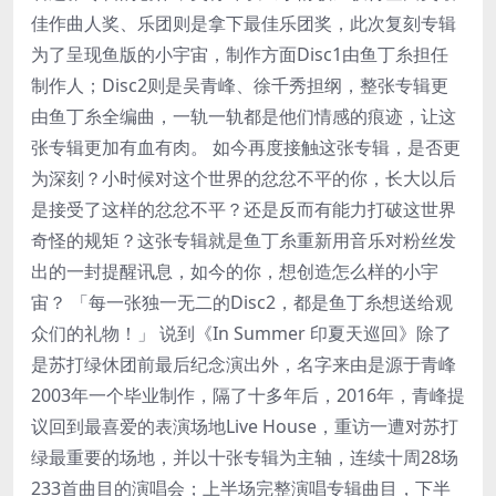
佳作曲人奖、乐团则是拿下最佳乐团奖，此次复刻专辑
为了呈现鱼版的小宇宙，制作方面Disc1由鱼丁糸担任
制作人；Disc2则是吴青峰、徐千秀担纲，整张专辑更
由鱼丁糸全编曲，一轨一轨都是他们情感的痕迹，让这
张专辑更加有血有肉。 如今再度接触这张专辑，是否更
为深刻？小时候对这个世界的忿忿不平的你，长大以后
是接受了这样的忿忿不平？还是反而有能力打破这世界
奇怪的规矩？这张专辑就是鱼丁糸重新用音乐对粉丝发
出的一封提醒讯息，如今的你，想创造怎么样的小宇
宙？ 「每一张独一无二的Disc2，都是鱼丁糸想送给观
众们的礼物！」 说到《In Summer 印夏天巡回》除了
是苏打绿休团前最后纪念演出外，名字来由是源于青峰
2003年一个毕业制作，隔了十多年后，2016年，青峰提
议回到最喜爱的表演场地Live House，重访一遭对苏打
绿最重要的场地，并以十张专辑为主轴，连续十周28场
233首曲目的演唱会；上半场完整演唱专辑曲目，下半