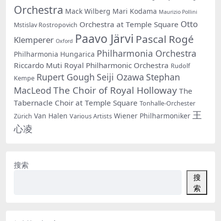
Orchestra
Mack Wilberg
Mari Kodama
Maurizio Pollini
Otto
Orchestra at Temple Square
Mstislav Rostropovich
Paavo Järvi
Pascal Rogé
Klemperer
Oxford
Philharmonia Orchestra
Philharmonia Hungarica
Riccardo Muti
Royal Philharmonic Orchestra
Rudolf
Rupert Gough
Seiji Ozawa
Stephan
Kempe
The Choir of Royal Holloway
MacLeod
The
Tabernacle Choir at Temple Square
Tonhalle-Orchester
王
Van Halen
Wiener Philharmoniker
Zürich
Various Artists
心凌
搜索
搜
索