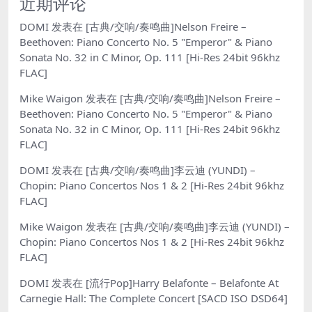
近期评论
DOMI
发表在
[古典/交响/奏鸣曲]Nelson Freire –
Beethoven: Piano Concerto No. 5 "Emperor" & Piano
Sonata No. 32 in C Minor, Op. 111 [Hi-Res 24bit 96khz
FLAC]
Mike Waigon
发表在
[古典/交响/奏鸣曲]Nelson Freire –
Beethoven: Piano Concerto No. 5 "Emperor" & Piano
Sonata No. 32 in C Minor, Op. 111 [Hi-Res 24bit 96khz
FLAC]
DOMI
发表在
[古典/交响/奏鸣曲]李云迪 (YUNDI) –
Chopin: Piano Concertos Nos 1 & 2 [Hi-Res 24bit 96khz
FLAC]
Mike Waigon
发表在
[古典/交响/奏鸣曲]李云迪 (YUNDI) –
Chopin: Piano Concertos Nos 1 & 2 [Hi-Res 24bit 96khz
FLAC]
DOMI
发表在
[流行Pop]Harry Belafonte – Belafonte At
Carnegie Hall: The Complete Concert [SACD ISO DSD64]