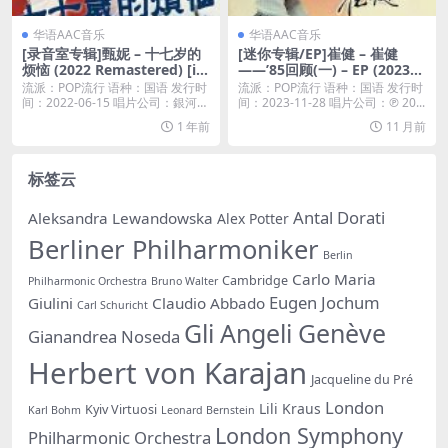
华语AAC音乐
华语AAC音乐
[录音室专辑]甄妮 – 十七岁的
[迷你专辑/EP]崔健 – 崔健
烦恼 (2022 Remastered) [iT
——’85回顾(一) – EP (2023)
unes Plus M4A]
[iTunes Plus M4A]
流派：POP流行 语种：国语 发行时
流派：POP流行 语种：国语 发行时
间：2022-06-15 唱片公司：銀河唱
间：2023-11-28 唱片公司：℗ 20...
片...
1 年前
11 月前
标签云
Antal Dorati
Aleksandra Lewandowska
Alex Potter
Berliner Philharmoniker
Berlin
Carlo Maria
Cambridge
Philharmonic Orchestra
Bruno Walter
Eugen Jochum
Giulini
Claudio Abbado
Carl Schuricht
Gli Angeli Genève
Gianandrea Noseda
Herbert von Karajan
Jacqueline du Pré
London
Lili Kraus
Kyiv Virtuosi
Karl Bohm
Leonard Bernstein
London Symphony
Philharmonic Orchestra