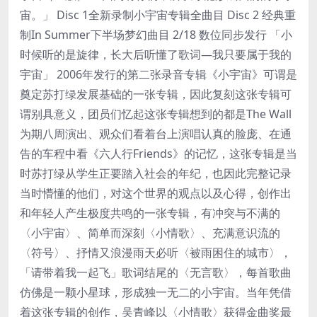
宙。」 Disc 1全新录制小宇宙专辑全曲目 Disc 2 经典重
制In Summer下半场梦幻曲目 2/18 数位同步发行 「小
时候听的是旋律，长大后听懂了歌词—我只要属于我的
宇宙」 2006年发行的第二张录音专辑《小宇宙》可谓是
奠定苏打绿发展基础的一张专辑，因此复刻这张专辑可
谓别具意义，团员们忆起这张专辑想到的都是The Wall
为期八周演出、观众们看着台上演唱认真的脸庞、在通
告的车程中看《六人行Friends》的记忆，这张专辑是当
时苏打绿从学生正要踏入社会的年纪，也因此完整记录
当时懵懂的他们，对这个世界的观点以及心得，创作出
和年轻人产生极度共鸣的一张专辑，有冲突与不满的
〈小宇宙〉、简单而深刻〈小情歌〉、充满意识流的
〈符号〉、抒情又浪漫雨天必听〈被雨困住的城市〉，
「请带着我一起飞」歌词结尾的〈无言歌〉，每首歌曲
仿佛是一颗小星球，形成独一无二的小宇宙。当年凭借
着这张专辑的创作，吴青峰以〈小情歌〉获得金曲奖最