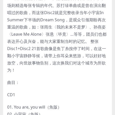
场则精选每张专辑的年代、苏打绿单曲或是曾在演出翻
唱过的歌曲，而这张Disc2就是完整收录当年小宇宙In
Summer下半场的Dream Song，是观众引颈期盼再次
重温的歌曲，如：张雨生〈我的未来不是梦〉、孙燕姿
〈Leave Me Alone〉张悬〈毕竟〉…等等，团员们也都
表达开心及兴奋，能与大家重制当时的记忆。 整张
Disc1+Disc2 21首歌曲像是鱼丁糸按停了时间，在这一
颗小宇宙静静等候，请带上你耳朵来悠游，可以好好地
放空，向世故事物告别，这次换我们对这个城市为所欲
为！
曲目：
CD1
01. You are, you will（魚版）
02. 小宇宙（魚版）