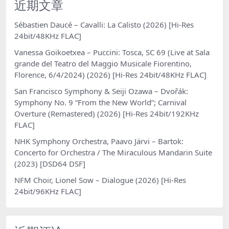
近期文章
Sébastien Daucé – Cavalli: La Calisto (2026) [Hi-Res
24bit/48KHz FLAC]
Vanessa Goikoetxea – Puccini: Tosca, SC 69 (Live at Sala
grande del Teatro del Maggio Musicale Fiorentino,
Florence, 6/4/2024) (2026) [Hi-Res 24bit/48KHz FLAC]
San Francisco Symphony & Seiji Ozawa – Dvořák:
Symphony No. 9 “From the New World”; Carnival
Overture (Remastered) (2026) [Hi-Res 24bit/192KHz
FLAC]
NHK Symphony Orchestra, Paavo Järvi – Bartok:
Concerto for Orchestra / The Miraculous Mandarin Suite
(2023) [DSD64 DSF]
NFM Choir, Lionel Sow – Dialogue (2026) [Hi-Res
24bit/96KHz FLAC]