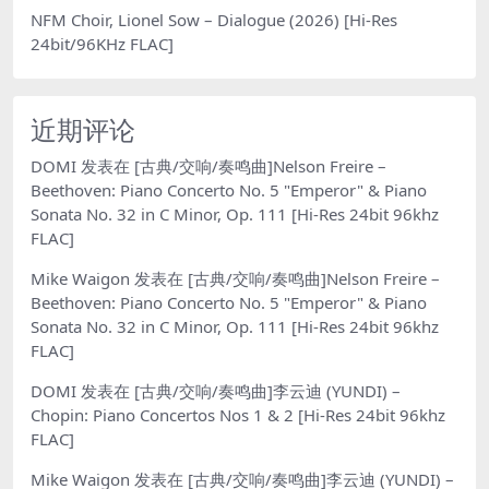
NFM Choir, Lionel Sow – Dialogue (2026) [Hi-Res
24bit/96KHz FLAC]
近期评论
DOMI
发表在
[古典/交响/奏鸣曲]Nelson Freire –
Beethoven: Piano Concerto No. 5 "Emperor" & Piano
Sonata No. 32 in C Minor, Op. 111 [Hi-Res 24bit 96khz
FLAC]
Mike Waigon
发表在
[古典/交响/奏鸣曲]Nelson Freire –
Beethoven: Piano Concerto No. 5 "Emperor" & Piano
Sonata No. 32 in C Minor, Op. 111 [Hi-Res 24bit 96khz
FLAC]
DOMI
发表在
[古典/交响/奏鸣曲]李云迪 (YUNDI) –
Chopin: Piano Concertos Nos 1 & 2 [Hi-Res 24bit 96khz
FLAC]
Mike Waigon
发表在
[古典/交响/奏鸣曲]李云迪 (YUNDI) –