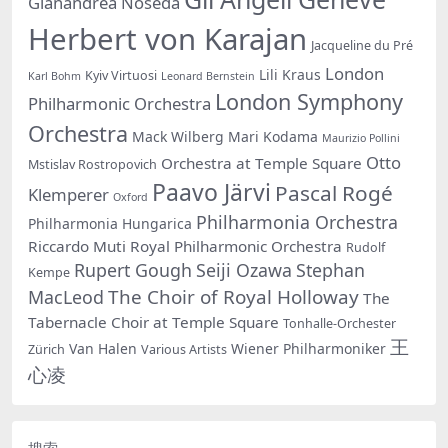
Gianandrea Noseda
Herbert von Karajan
Jacqueline du Pré
London
Lili Kraus
Kyiv Virtuosi
Karl Bohm
Leonard Bernstein
London Symphony
Philharmonic Orchestra
Orchestra
Mack Wilberg
Mari Kodama
Maurizio Pollini
Otto
Orchestra at Temple Square
Mstislav Rostropovich
Paavo Järvi
Pascal Rogé
Klemperer
Oxford
Philharmonia Orchestra
Philharmonia Hungarica
Riccardo Muti
Royal Philharmonic Orchestra
Rudolf
Rupert Gough
Seiji Ozawa
Stephan
Kempe
The Choir of Royal Holloway
MacLeod
The
Tabernacle Choir at Temple Square
Tonhalle-Orchester
王
Van Halen
Wiener Philharmoniker
Zürich
Various Artists
心凌
搜索