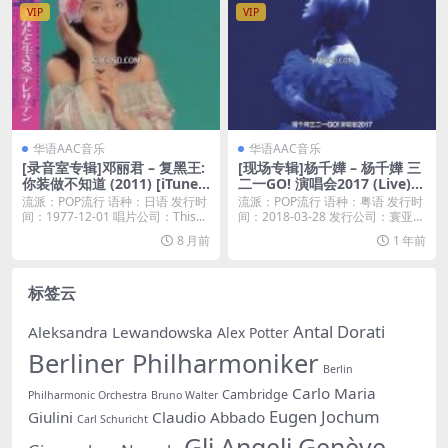
VIP
VIP
华语AAC音乐
华语AAC音乐
[录音室专辑]邓丽君 – 复黑王:
[现场专辑]杨千嬅 – 杨千嬅 三
你装做不知道 (2011) [iTunes
二一GO! 演唱会2017 (Live) [i
Plus M4A]
Tunes Plus M4A]
流派：POP流行 语种：日语 发行时
流派：POP流行 语种：粤语 发行时
间：1977-12-01 唱片公司：This...
间：2018-03-28 发行公司：寰亚唱
片...
8 月前
1 年前
标签云
Antal Dorati
Aleksandra Lewandowska
Alex Potter
Berliner Philharmoniker
Berlin
Carlo Maria
Cambridge
Philharmonic Orchestra
Bruno Walter
Eugen Jochum
Giulini
Claudio Abbado
Carl Schuricht
Gli Angeli Genève