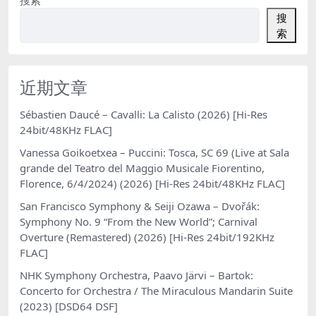
搜
索
近期文章
Sébastien Daucé – Cavalli: La Calisto (2026) [Hi-Res
24bit/48KHz FLAC]
Vanessa Goikoetxea – Puccini: Tosca, SC 69 (Live at Sala
grande del Teatro del Maggio Musicale Fiorentino,
Florence, 6/4/2024) (2026) [Hi-Res 24bit/48KHz FLAC]
San Francisco Symphony & Seiji Ozawa – Dvořák:
Symphony No. 9 “From the New World”; Carnival
Overture (Remastered) (2026) [Hi-Res 24bit/192KHz
FLAC]
NHK Symphony Orchestra, Paavo Järvi – Bartok:
Concerto for Orchestra / The Miraculous Mandarin Suite
(2023) [DSD64 DSF]