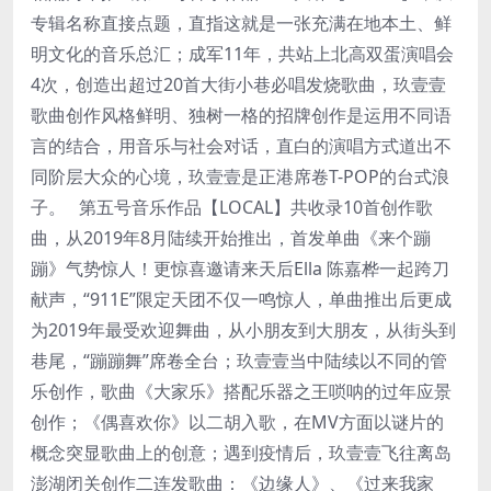
专辑名称直接点题，直指这就是一张充满在地本土、鲜
明文化的音乐总汇；成军11年，共站上北高双蛋演唱会
4次，创造出超过20首大街小巷必唱发烧歌曲，玖壹壹
歌曲创作风格鲜明、独树一格的招牌创作是运用不同语
言的结合，用音乐与社会对话，直白的演唱方式道出不
同阶层大众的心境，玖壹壹是正港席卷T-POP的台式浪
子。 第五号音乐作品【LOCAL】共收录10首创作歌
曲，从2019年8月陆续开始推出，首发单曲《来个蹦
蹦》气势惊人！更惊喜邀请来天后Ella 陈嘉桦一起跨刀
献声，“911E”限定天团不仅一鸣惊人，单曲推出后更成
为2019年最受欢迎舞曲，从小朋友到大朋友，从街头到
巷尾，“蹦蹦舞”席卷全台；玖壹壹当中陆续以不同的管
乐创作，歌曲《大家乐》搭配乐器之王唢呐的过年应景
创作；《偶喜欢你》以二胡入歌，在MV方面以谜片的
概念突显歌曲上的创意；遇到疫情后，玖壹壹飞往离岛
澎湖闭关创作二连发歌曲：《边缘人》、《过来我家