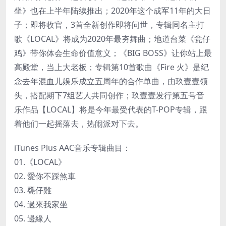
坐》也在上半年陆续推出；2020年这个成军11年的大日
子；即将收官，3首全新创作即将问世，专辑同名主打
歌《LOCAL》将成为2020年最夯舞曲；地道台菜《瓮仔
鸡》带你体会生命价值意义；《BIG BOSS》让你站上最
高殿堂，当上大老板；专辑第10首歌曲《Fire 火》是纪
念去年混血儿娱乐成立五周年的合作单曲，由玖壹壹领
头，搭配期下7组艺人共同创作；玖壹壹发行第五号音
乐作品【LOCAL】将是今年最受代表的T-POP专辑，跟
着他们一起摇落去，热闹派对下去。
iTunes Plus AAC音乐专辑曲目：
01.《LOCAL》
02. 愛你不踩煞車
03. 甕仔雞
04. 過來我家坐
05. 邊緣人