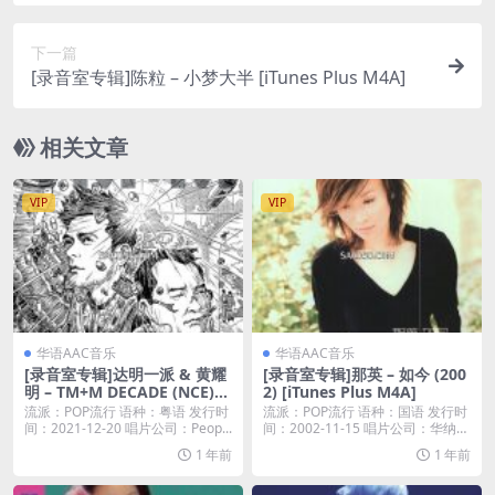
下一篇
[录音室专辑]陈粒 – 小梦大半 [iTunes Plus M4A]
相关文章
VIP
VIP
华语AAC音乐
华语AAC音乐
[录音室专辑]达明一派 & 黄耀
[录音室专辑]那英 – 如今 (200
明 – TM+M DECADE (NCE)
2) [iTunes Plus M4A]
(2021) [iTunes Plus M4A]
流派：POP流行 语种：粤语 发行时
流派：POP流行 语种：国语 发行时
间：2021-12-20 唱片公司：Peop...
间：2002-11-15 唱片公司：华纳唱
片...
1 年前
1 年前