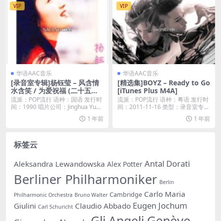
VIP
VIP
华语AAC音乐
华语AAC音乐
[录音室专辑]杨钰莹 – 风含情
[精选集]BOYZ – Ready to Go
水含笑 / 为爱祝福 (二十五周
[iTunes Plus M4A]
年纪念版) [iTunes Plus M4A]
流派：POP流行 语种：国语 发行时
流派：POP流行 语种：粤语 发行时
间：1990 唱片公司：Jinghua Yu...
间：2011-11-16 类型：录音室专辑
...
1 年前
1 年前
标签云
Antal Dorati
Aleksandra Lewandowska
Alex Potter
Berliner Philharmoniker
Berlin
Carlo Maria
Cambridge
Philharmonic Orchestra
Bruno Walter
Eugen Jochum
Giulini
Claudio Abbado
Carl Schuricht
Gli Angeli Genève