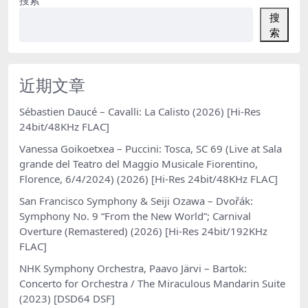
搜
索
近期文章
Sébastien Daucé – Cavalli: La Calisto (2026) [Hi-Res
24bit/48KHz FLAC]
Vanessa Goikoetxea – Puccini: Tosca, SC 69 (Live at Sala
grande del Teatro del Maggio Musicale Fiorentino,
Florence, 6/4/2024) (2026) [Hi-Res 24bit/48KHz FLAC]
San Francisco Symphony & Seiji Ozawa – Dvořák:
Symphony No. 9 “From the New World”; Carnival
Overture (Remastered) (2026) [Hi-Res 24bit/192KHz
FLAC]
NHK Symphony Orchestra, Paavo Järvi – Bartok:
Concerto for Orchestra / The Miraculous Mandarin Suite
(2023) [DSD64 DSF]