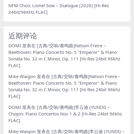
NFM Choir, Lionel Sow – Dialogue (2026) [Hi-Res
24bit/96KHz FLAC]
近期评论
DOMI
发表在
[古典/交响/奏鸣曲]Nelson Freire –
Beethoven: Piano Concerto No. 5 "Emperor" & Piano
Sonata No. 32 in C Minor, Op. 111 [Hi-Res 24bit 96khz
FLAC]
Mike Waigon
发表在
[古典/交响/奏鸣曲]Nelson Freire –
Beethoven: Piano Concerto No. 5 "Emperor" & Piano
Sonata No. 32 in C Minor, Op. 111 [Hi-Res 24bit 96khz
FLAC]
DOMI
发表在
[古典/交响/奏鸣曲]李云迪 (YUNDI) –
Chopin: Piano Concertos Nos 1 & 2 [Hi-Res 24bit 96khz
FLAC]
Mike Waigon
发表在
[古典/交响/奏鸣曲]李云迪 (YUNDI) –