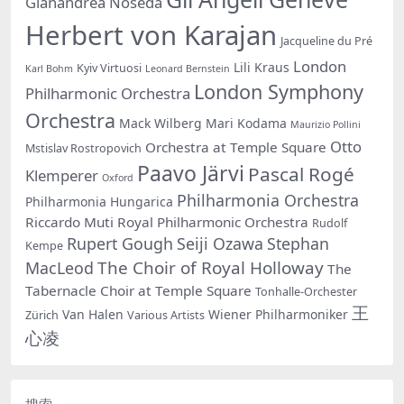
Gianandrea Noseda
Herbert von Karajan
Jacqueline du Pré
London
Lili Kraus
Kyiv Virtuosi
Karl Bohm
Leonard Bernstein
London Symphony
Philharmonic Orchestra
Orchestra
Mack Wilberg
Mari Kodama
Maurizio Pollini
Otto
Orchestra at Temple Square
Mstislav Rostropovich
Paavo Järvi
Pascal Rogé
Klemperer
Oxford
Philharmonia Orchestra
Philharmonia Hungarica
Riccardo Muti
Royal Philharmonic Orchestra
Rudolf
Rupert Gough
Seiji Ozawa
Stephan
Kempe
The Choir of Royal Holloway
MacLeod
The
Tabernacle Choir at Temple Square
Tonhalle-Orchester
王
Van Halen
Wiener Philharmoniker
Zürich
Various Artists
心凌
搜索