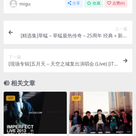
migu
分享
收藏
点赞(
0
)
上一篇
[精选集]草蜢 – 草蜢最热传奇 – 25周年 经典＋新歌
[iTunes Plus M4A]
下一篇
[现场专辑]五月天 – 天空之城复出演唱会 (Live) [iTu
nes Plus M4A]
相关文章
VIP
VIP