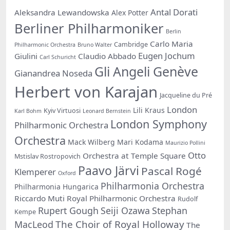
Antal Dorati
Aleksandra Lewandowska
Alex Potter
Berliner Philharmoniker
Berlin
Carlo Maria
Cambridge
Philharmonic Orchestra
Bruno Walter
Eugen Jochum
Giulini
Claudio Abbado
Carl Schuricht
Gli Angeli Genève
Gianandrea Noseda
Herbert von Karajan
Jacqueline du Pré
London
Lili Kraus
Kyiv Virtuosi
Karl Bohm
Leonard Bernstein
London Symphony
Philharmonic Orchestra
Orchestra
Mack Wilberg
Mari Kodama
Maurizio Pollini
Otto
Orchestra at Temple Square
Mstislav Rostropovich
Paavo Järvi
Pascal Rogé
Klemperer
Oxford
Philharmonia Orchestra
Philharmonia Hungarica
Riccardo Muti
Royal Philharmonic Orchestra
Rudolf
Rupert Gough
Seiji Ozawa
Stephan
Kempe
The Choir of Royal Holloway
MacLeod
The