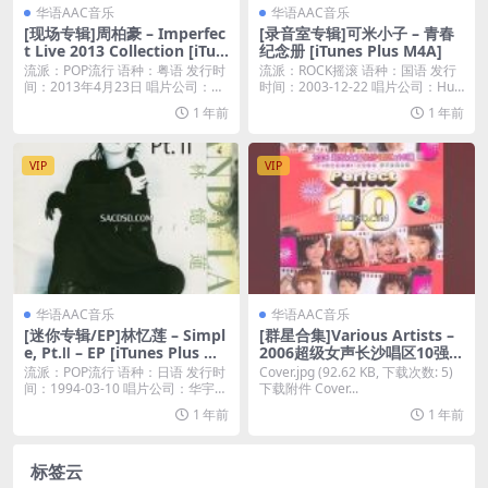
华语AAC音乐
华语AAC音乐
[现场专辑]周柏豪 – Imperfec
[录音室专辑]可米小子 – 青春
t Live 2013 Collection [iTun
纪念册 [iTunes Plus M4A]
es Plus M4A]
流派：POP流行 语种：粤语 发行时
流派：ROCK摇滚 语种：国语 发行
间：2013年4月23日 唱片公司：华
时间：2003-12-22 唱片公司：Hu
纳唱片...
o...
1 年前
1 年前
VIP
VIP
华语AAC音乐
华语AAC音乐
[迷你专辑/EP]林忆莲 – Simpl
[群星合集]Various Artists –
e, Pt.Ⅱ – EP [iTunes Plus M4
2006超级女声长沙唱区10强 [i
A]
Tunes Plus M4A]
流派：POP流行 语种：日语 发行时
Cover.jpg (92.62 KB, 下载次数: 5)
间：1994-03-10 唱片公司：华宇世
下载附件 Cover...
博...
1 年前
1 年前
标签云