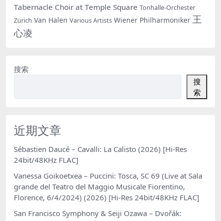
Tabernacle Choir at Temple Square
Tonhalle-Orchester
王
Van Halen
Wiener Philharmoniker
Zürich
Various Artists
心凌
搜索
搜
索
近期文章
Sébastien Daucé – Cavalli: La Calisto (2026) [Hi-Res
24bit/48KHz FLAC]
Vanessa Goikoetxea – Puccini: Tosca, SC 69 (Live at Sala
grande del Teatro del Maggio Musicale Fiorentino,
Florence, 6/4/2024) (2026) [Hi-Res 24bit/48KHz FLAC]
San Francisco Symphony & Seiji Ozawa – Dvořák: