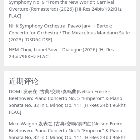
Symphony No. 9 “From the New World”; Carnival
Overture (Remastered) (2026) [Hi-Res 24bit/192KHz
FLAC]
NHK Symphony Orchestra, Paavo Järvi – Bartok:
Concerto for Orchestra / The Miraculous Mandarin Suite
(2023) [DSD64 DSF]
NFM Choir, Lionel Sow – Dialogue (2026) [Hi-Res
24bit/96KHz FLAC]
近期评论
DOMI
发表在
[古典/交响/奏鸣曲]Nelson Freire –
Beethoven: Piano Concerto No. 5 "Emperor" & Piano
Sonata No. 32 in C Minor, Op. 111 [Hi-Res 24bit 96khz
FLAC]
Mike Waigon
发表在
[古典/交响/奏鸣曲]Nelson Freire –
Beethoven: Piano Concerto No. 5 "Emperor" & Piano
Sonata No. 32 in C Minor, Op. 111 [Hi-Res 24bit 96khz