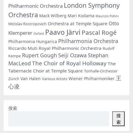
London Symphony
Philharmonic Orchestra
Orchestra
Mack Wilberg
Mari Kodama
Maurizio Pollini
Otto
Orchestra at Temple Square
Mstislav Rostropovich
Paavo Järvi
Pascal Rogé
Klemperer
Oxford
Philharmonia Orchestra
Philharmonia Hungarica
Riccardo Muti
Royal Philharmonic Orchestra
Rudolf
Rupert Gough
Seiji Ozawa
Stephan
Kempe
The Choir of Royal Holloway
MacLeod
The
Tabernacle Choir at Temple Square
Tonhalle-Orchester
王
Van Halen
Wiener Philharmoniker
Zürich
Various Artists
心凌
搜索
搜
索