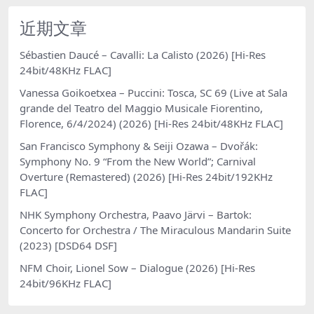
近期文章
Sébastien Daucé – Cavalli: La Calisto (2026) [Hi-Res
24bit/48KHz FLAC]
Vanessa Goikoetxea – Puccini: Tosca, SC 69 (Live at Sala
grande del Teatro del Maggio Musicale Fiorentino,
Florence, 6/4/2024) (2026) [Hi-Res 24bit/48KHz FLAC]
San Francisco Symphony & Seiji Ozawa – Dvořák:
Symphony No. 9 “From the New World”; Carnival
Overture (Remastered) (2026) [Hi-Res 24bit/192KHz
FLAC]
NHK Symphony Orchestra, Paavo Järvi – Bartok:
Concerto for Orchestra / The Miraculous Mandarin Suite
(2023) [DSD64 DSF]
NFM Choir, Lionel Sow – Dialogue (2026) [Hi-Res
24bit/96KHz FLAC]