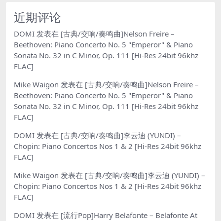
近期评论
DOMI
发表在
[古典/交响/奏鸣曲]Nelson Freire –
Beethoven: Piano Concerto No. 5 "Emperor" & Piano
Sonata No. 32 in C Minor, Op. 111 [Hi-Res 24bit 96khz
FLAC]
Mike Waigon
发表在
[古典/交响/奏鸣曲]Nelson Freire –
Beethoven: Piano Concerto No. 5 "Emperor" & Piano
Sonata No. 32 in C Minor, Op. 111 [Hi-Res 24bit 96khz
FLAC]
DOMI
发表在
[古典/交响/奏鸣曲]李云迪 (YUNDI) –
Chopin: Piano Concertos Nos 1 & 2 [Hi-Res 24bit 96khz
FLAC]
Mike Waigon
发表在
[古典/交响/奏鸣曲]李云迪 (YUNDI) –
Chopin: Piano Concertos Nos 1 & 2 [Hi-Res 24bit 96khz
FLAC]
DOMI
发表在
[流行Pop]Harry Belafonte – Belafonte At