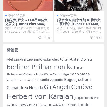
华语AAC音乐
华语AAC音乐
[精选集]罗文 – EMI星声传集
[录音室专辑]李逸朗 & 蔣雅文
之罗文 [iTunes Plus M4A]
– 双对论 [iTunes Plus M4A]
流派：POP流行 语种：国语 发行时
流派：POP流行 语种：粤语 发行时
间：2002-01-01 唱片公司：EMI ...
间：2005-12-20 唱片公司：英皇唱
片...
1 年前
1 年前
标签云
Antal Dorati
Aleksandra Lewandowska
Alex Potter
Berliner Philharmoniker
Berlin
Carlo Maria
Cambridge
Philharmonic Orchestra
Bruno Walter
Eugen Jochum
Giulini
Claudio Abbado
Carl Schuricht
Gli Angeli Genève
Gianandrea Noseda
Herbert von Karajan
Jacqueline du Pré
London
Lili Kraus
Kyiv Virtuosi
Karl Bohm
Leonard Bernstein