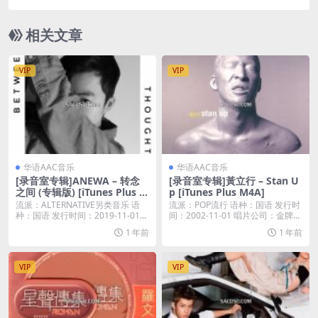
4A]
相关文章
VIP
VIP
华语AAC音乐
华语AAC音乐
[录音室专辑]ANEWA – 转念
[录音室专辑]黃立行 – Stan U
之间 (专辑版) [iTunes Plus M
p [iTunes Plus M4A]
4A]
流派：ALTERNATIVE另类音乐 语
流派：POP流行 语种：国语 发行时
种：国语 发行时间：2019-11-01...
间：2002-11-01 唱片公司：金牌大
风...
1 年前
1 年前
VIP
VIP