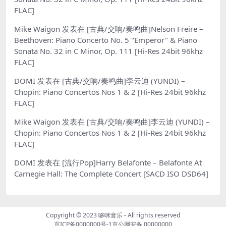
FLAC]
Mike Waigon
发表在
[古典/交响/奏鸣曲]Nelson Freire –
Beethoven: Piano Concerto No. 5 "Emperor" & Piano
Sonata No. 32 in C Minor, Op. 111 [Hi-Res 24bit 96khz
FLAC]
DOMI
发表在
[古典/交响/奏鸣曲]李云迪 (YUNDI) –
Chopin: Piano Concertos Nos 1 & 2 [Hi-Res 24bit 96khz
FLAC]
Mike Waigon
发表在
[古典/交响/奏鸣曲]李云迪 (YUNDI) –
Chopin: Piano Concertos Nos 1 & 2 [Hi-Res 24bit 96khz
FLAC]
DOMI
发表在
[流行Pop]Harry Belafonte – Belafonte At
Carnegie Hall: The Complete Concert [SACD ISO DSD64]
Copyright © 2023
哆咪音乐
- All rights reserved
京ICP备0000000号-1
京公网安备 00000000