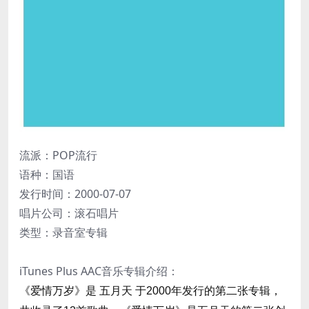
流派：POP流行
8 i/ O8 A: ^1 G5 W+ L# {3 t5 h7 S: o
语种：国语
, r2 T B7 W" Q" x
发行时间：2000-07-07
唱片公司：滚石唱片
0 j2 O& V# ^* R’ G ^% v+ g
类型：录音室专辑
7 r5 s+ I, d" J( B6 G+ W" U4 C
iTunes Plus AAC音乐专辑介绍：
《爱情万岁》是 五月天 于2000年发行的第二张专辑
，