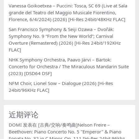
Vanessa Goikoetxea – Puccini: Tosca, SC 69 (Live at Sala
grande del Teatro del Maggio Musicale Fiorentino,
Florence, 6/4/2024) (2026) [Hi-Res 24bit/48KHz FLAC]
San Francisco Symphony & Seiji Ozawa – Dvořák:
Symphony No. 9 “From the New World”; Carnival
Overture (Remastered) (2026) [Hi-Res 24bit/192KHz
FLAC]
NHK Symphony Orchestra, Paavo Järvi – Bartok:
Concerto for Orchestra / The Miraculous Mandarin Suite
(2023) [DSD64 DSF]
NFM Choir, Lionel Sow – Dialogue (2026) [Hi-Res
24bit/96KHz FLAC]
近期评论
DOMI
发表在
[古典/交响/奏鸣曲]Nelson Freire –
Beethoven: Piano Concerto No. 5 "Emperor" & Piano
Sonata No. 32 in C Minor, Op. 111 [Hi-Res 24bit 96khz