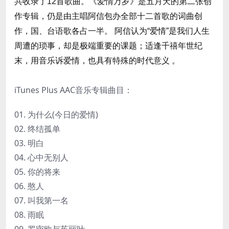
共收录了12首歌曲。《爱情万岁》是五月天的第二张创
作专辑，仍是由主唱阿信包办全部十二首歌的词曲创
作，国、台语歌各占一半。 阿信认为“爱情”是我们人生
周遭的琐事，却是极端重要的课题；适逢千禧年世纪
末，用音乐诉爱情，也具有特殊的时代意义 。
iTunes Plus AAC音乐专辑曲目：
01. 为什么(今日的爱情)
02. 终结孤单
03. 明白
04. 心中无别人
05. 你的将来
06. 憨人
07. 叫我第一名
08. 雨眠
09. 罗密欧与茱丽叶