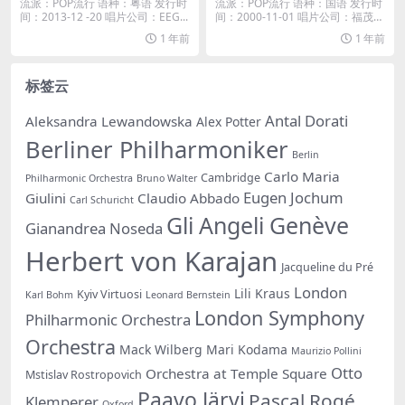
AC］
流派：POP流行 语种：粤语 发行时
流派：POP流行 语种：国语 发行时
间：2013-12 -20 唱片公司：EEG...
间：2000-11-01 唱片公司：福茂唱
片...
1 年前
1 年前
标签云
Antal Dorati
Aleksandra Lewandowska
Alex Potter
Berliner Philharmoniker
Berlin
Carlo Maria
Cambridge
Philharmonic Orchestra
Bruno Walter
Eugen Jochum
Giulini
Claudio Abbado
Carl Schuricht
Gli Angeli Genève
Gianandrea Noseda
Herbert von Karajan
Jacqueline du Pré
London
Lili Kraus
Kyiv Virtuosi
Karl Bohm
Leonard Bernstein
London Symphony
Philharmonic Orchestra
Orchestra
Mack Wilberg
Mari Kodama
Maurizio Pollini
Otto
Orchestra at Temple Square
Mstislav Rostropovich
Paavo Järvi
Pascal Rogé
Klemperer
Oxford