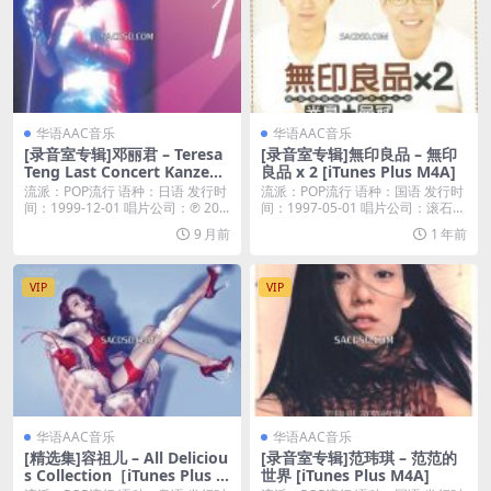
华语AAC音乐
华语AAC音乐
[录音室专辑]邓丽君 – Teresa
[录音室专辑]無印良品 – 無印
Teng Last Concert Kanzenb
良品 x 2 [iTunes Plus M4A]
an 1 (1999) [iTunes Plus M4
流派：POP流行 语种：日语 发行时
流派：POP流行 语种：国语 发行时
A]
间：1999-12-01 唱片公司：℗ 20...
间：1997-05-01 唱片公司：滚石唱
片...
9 月前
1 年前
VIP
VIP
华语AAC音乐
华语AAC音乐
[精选集]容祖儿 – All Deliciou
[录音室专辑]范玮琪 – 范范的
s Collection［iTunes Plus A
世界 [iTunes Plus M4A]