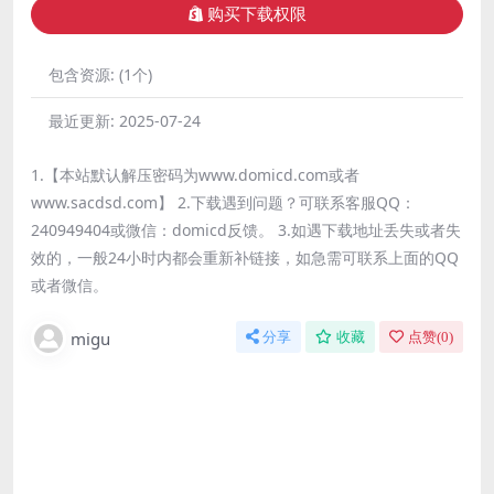
购买下载权限
包含资源:
(1个)
最近更新:
2025-07-24
1.【本站默认解压密码为www.domicd.com或者
www.sacdsd.com】 2.下载遇到问题？可联系客服QQ：
240949404或微信：domicd反馈。 3.如遇下载地址丢失或者失
效的，一般24小时内都会重新补链接，如急需可联系上面的QQ
或者微信。
migu
分享
收藏
点赞(
0
)
免费下载或者VIP会员资源能否直接商用？
本站所有资源版权均属于原作者所有，这里所提供
资源均只能用于参考学习用，请勿直接商用。若由
于商用引起版权纠纷，一切责任均由使用者承担。
更多说明请参考 VIP介绍。