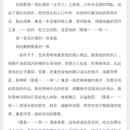
在經歷過一場壯麗的《太空人》之旅後，少年在這個時間點，拾
起了過往的創作，那些曾在別人口中的、你曾經印象深刻的那些作
品，集結成冊，像是一本音樂回憶之書，那些散落、飛揚他處的漂浮
之葉，一一拾回，歌之以悲歡。這是他的《冊葉一：一與一》。
當一首首詩遇到一首首曲
就此翻開冊葉的一角
「創作才子」是吳青峰無庸置疑的個人標誌。聽過他的歌的人，
很難不為他寫詞的獨特文采傾倒，但很少人知道，對青峰來說，比起
擅長的文字書寫，音樂，更像是從他的胸口溢出的海洋，溫暖而豐
富。新專輯《冊葉一：一與一》像是一張把青峰腦內海洋，完整呈現
給歌迷的作品。熟知青峰作品的歌迷，偶爾會在現場演出的場合，聽
到青峰演唱自己寫給他人的歌，每每難忘、討論熱烈。《冊葉一：一
與一》經過全新的製作、錄音、編曲和演唱，那些在他方飄揚過的旋
律，像是洋流，紛紛在此刻匯集。
《冊葉一：一與一》選曲直覺，沒有經過刻意安排。此次先釋出