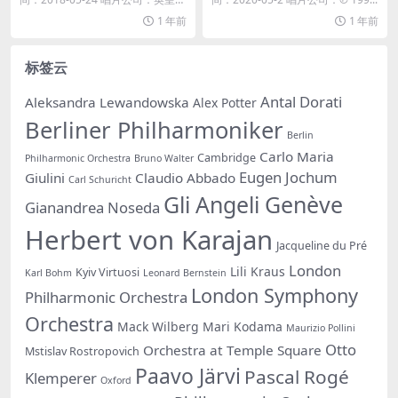
片...
1 年前
1 年前
标签云
Antal Dorati
Aleksandra Lewandowska
Alex Potter
Berliner Philharmoniker
Berlin
Carlo Maria
Cambridge
Philharmonic Orchestra
Bruno Walter
Eugen Jochum
Giulini
Claudio Abbado
Carl Schuricht
Gli Angeli Genève
Gianandrea Noseda
Herbert von Karajan
Jacqueline du Pré
London
Lili Kraus
Kyiv Virtuosi
Karl Bohm
Leonard Bernstein
London Symphony
Philharmonic Orchestra
Orchestra
Mack Wilberg
Mari Kodama
Maurizio Pollini
Otto
Orchestra at Temple Square
Mstislav Rostropovich
Paavo Järvi
Pascal Rogé
Klemperer
Oxford