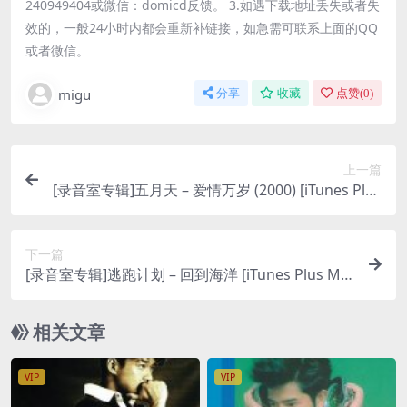
240949404或微信：domicd反馈。 3.如遇下载地址丢失或者失
效的，一般24小时内都会重新补链接，如急需可联系上面的QQ
或者微信。
migu
分享
收藏
点赞(
0
)
上一篇
[录音室专辑]五月天 – 爱情万岁 (2000) [iTunes Plus
M4A]
下一篇
[录音室专辑]逃跑计划 – 回到海洋 [iTunes Plus M4
A]
相关文章
VIP
VIP