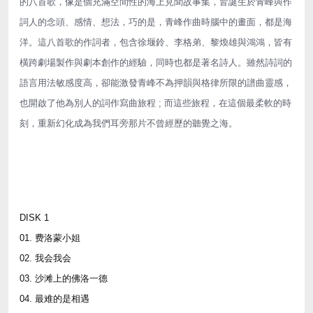
的八首歌，像是個充滿空間性的海上見聞故事集，皆誕生於青峰與作
詞人的念頭、感情、想法，巧的是，青峰作曲時腦中的畫面，都是海
洋。這八首歌的作詞者，包含徐堰鈴、李格弟、黎煥雄與鴻鴻，皆有
橫跨劇場製作與劇本創作的經驗，同時也都是著名詩人。雖然詩詞的
語言用法敏感度高，卻能激發青峰不為押韻與格律所限的譜曲靈感，
也開啟了他為別人的詞作寫曲旅程 ; 而這些旅程，在這個最柔軟的時
刻，重新幻化成為我們耳旁那片不曾經歷的聽覺之海。
DISK 1
01. 费洛蒙小姐
02. 我会我会
03. 沙滩上的佛洛一德
04. 最难的是相遇