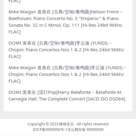
FLAC]
Mike Waigon
发表在
[古典/交响/奏鸣曲]Nelson Freire –
Beethoven: Piano Concerto No. 5 "Emperor" & Piano
Sonata No. 32 in C Minor, Op. 111 [Hi-Res 24bit 96khz
FLAC]
DOMI
发表在
[古典/交响/奏鸣曲]李云迪 (YUNDI) –
Chopin: Piano Concertos Nos 1 & 2 [Hi-Res 24bit 96khz
FLAC]
Mike Waigon
发表在
[古典/交响/奏鸣曲]李云迪 (YUNDI) –
Chopin: Piano Concertos Nos 1 & 2 [Hi-Res 24bit 96khz
FLAC]
DOMI
发表在
[流行Pop]Harry Belafonte – Belafonte At
Carnegie Hall: The Complete Concert [SACD ISO DSD64]
Copyright © 2023
哆咪音乐
- All rights reserved
京ICP备0000000号-1
京公网安备 00000000