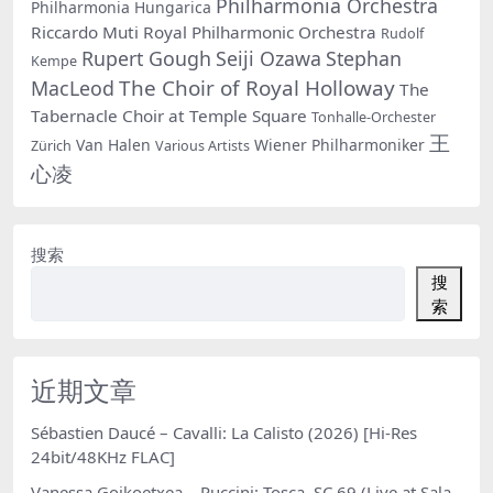
Philharmonia Orchestra
Philharmonia Hungarica
Riccardo Muti
Royal Philharmonic Orchestra
Rudolf
Rupert Gough
Seiji Ozawa
Stephan
Kempe
The Choir of Royal Holloway
MacLeod
The
Tabernacle Choir at Temple Square
Tonhalle-Orchester
王
Van Halen
Wiener Philharmoniker
Zürich
Various Artists
心凌
搜索
搜
索
近期文章
Sébastien Daucé – Cavalli: La Calisto (2026) [Hi-Res
24bit/48KHz FLAC]
Vanessa Goikoetxea – Puccini: Tosca, SC 69 (Live at Sala