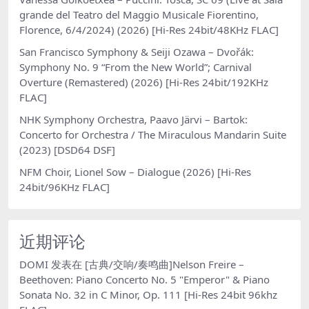
grande del Teatro del Maggio Musicale Fiorentino,
Florence, 6/4/2024) (2026) [Hi-Res 24bit/48KHz FLAC]
San Francisco Symphony & Seiji Ozawa – Dvořák:
Symphony No. 9 “From the New World”; Carnival
Overture (Remastered) (2026) [Hi-Res 24bit/192KHz
FLAC]
NHK Symphony Orchestra, Paavo Järvi – Bartok:
Concerto for Orchestra / The Miraculous Mandarin Suite
(2023) [DSD64 DSF]
NFM Choir, Lionel Sow – Dialogue (2026) [Hi-Res
24bit/96KHz FLAC]
近期评论
DOMI
发表在
[古典/交响/奏鸣曲]Nelson Freire –
Beethoven: Piano Concerto No. 5 "Emperor" & Piano
Sonata No. 32 in C Minor, Op. 111 [Hi-Res 24bit 96khz