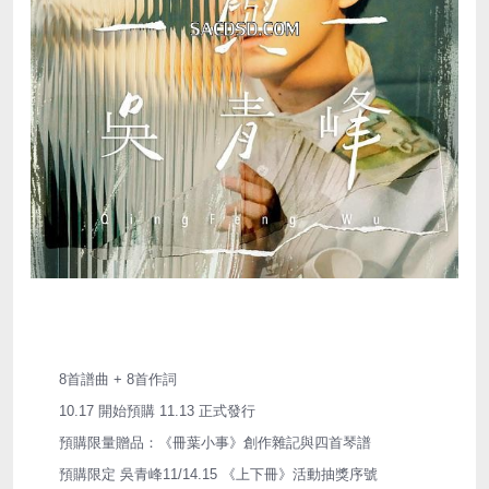
8首譜曲 + 8首作詞
10.17 開始預購 11.13 正式發行
預購限量贈品：《冊葉小事》創作雜記與四首琴譜
預購限定 吳青峰11/14.15 《上下冊》活動抽獎序號