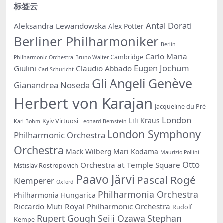
标签云
Antal Dorati
Aleksandra Lewandowska
Alex Potter
Berliner Philharmoniker
Berlin
Carlo Maria
Cambridge
Philharmonic Orchestra
Bruno Walter
Eugen Jochum
Giulini
Claudio Abbado
Carl Schuricht
Gli Angeli Genève
Gianandrea Noseda
Herbert von Karajan
Jacqueline du Pré
London
Lili Kraus
Kyiv Virtuosi
Karl Bohm
Leonard Bernstein
London Symphony
Philharmonic Orchestra
Orchestra
Mack Wilberg
Mari Kodama
Maurizio Pollini
Otto
Orchestra at Temple Square
Mstislav Rostropovich
Paavo Järvi
Pascal Rogé
Klemperer
Oxford
Philharmonia Orchestra
Philharmonia Hungarica
Riccardo Muti
Royal Philharmonic Orchestra
Rudolf
Rupert Gough
Seiji Ozawa
Stephan
Kempe