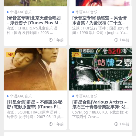
华语AAC音乐
华语AAC音乐
[录音室专辑]北京天使合唱团
[录音室专辑]杨钰莹 – 风含情
– 浮云游子 [iTunes Plus M4
水含笑 / 为爱祝福 (二十五周
A]
年纪念版) [iTunes Plus M4A]
流派：CHILDREN’S儿童音乐 语
流派：POP流行 语种：国语 发行时
种：国语 发行时间：2003-...
间：1990 唱片公司：Jinghua Yu...
1 年前
1 年前
VIP
VIP
华语AAC音乐
华语AAC音乐
[群星合集]群星 – 不能說的‧秘
[群星合集]Various Artists –
密 (電影原聲帶) [iTunes Plus
滾石三十青春音樂記事簿: 站
M4A]
牌之戀 [iTunes Plus M4A]
流派：SOUNDTRACK原声 语种：
Cover.jpg (188.66 KB, 下载次数: 4)
纯音乐 发行时间：2007-08-13 类...
下载附件 Cove...
1 年前
1 年前