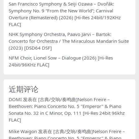
San Francisco Symphony & Seiji Ozawa – Dvořák:
Symphony No. 9 “From the New World”; Carnival
Overture (Remastered) (2026) [Hi-Res 24bit/192KHz
FLAC]
NHK Symphony Orchestra, Paavo Järvi – Bartok:
Concerto for Orchestra / The Miraculous Mandarin Suite
(2023) [DSD64 DSF]
NFM Choir, Lionel Sow – Dialogue (2026) [Hi-Res
24bit/96KHz FLAC]
近期评论
DOMI
发表在
[古典/交响/奏鸣曲]Nelson Freire –
Beethoven: Piano Concerto No. 5 "Emperor" & Piano
Sonata No. 32 in C Minor, Op. 111 [Hi-Res 24bit 96khz
FLAC]
Mike Waigon
发表在
[古典/交响/奏鸣曲]Nelson Freire –
Beethoven: Piano Concerto No. 5 "Emperor" & Piano