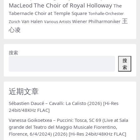
The Choir of Royal Holloway
MacLeod
The
Tabernacle Choir at Temple Square
Tonhalle-Orchester
王
Van Halen
Wiener Philharmoniker
Zürich
Various Artists
心凌
搜索
搜
索
近期文章
Sébastien Daucé – Cavalli: La Calisto (2026) [Hi-Res
24bit/48KHz FLAC]
Vanessa Goikoetxea – Puccini: Tosca, SC 69 (Live at Sala
grande del Teatro del Maggio Musicale Fiorentino,
Florence, 6/4/2024) (2026) [Hi-Res 24bit/48KHz FLAC]