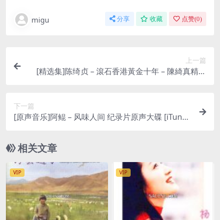
migu
分享
收藏
点赞(
0
)
上一篇
[精选集]陈绮贞 – 滾石香港黃金十年 – 陳綺真精選
(2002) [iTunes Plus AAC M4A]
下一篇
[原声音乐]阿鲲 – 风味人间 纪录片原声大碟 [iTunes
Plus M4A]
相关文章
VIP
VIP