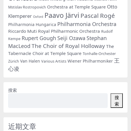
Otto
Orchestra at Temple Square
Mstislav Rostropovich
Paavo Järvi
Pascal Rogé
Klemperer
Oxford
Philharmonia Orchestra
Philharmonia Hungarica
Riccardo Muti
Royal Philharmonic Orchestra
Rudolf
Rupert Gough
Seiji Ozawa
Stephan
Kempe
The Choir of Royal Holloway
MacLeod
The
Tabernacle Choir at Temple Square
Tonhalle-Orchester
王
Van Halen
Wiener Philharmoniker
Zürich
Various Artists
心凌
搜索
搜
索
近期文章