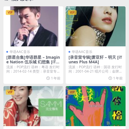
VIP
VIP
华语AAC音乐
华语AAC音乐
[群星合集]华语群星 – Imagin
[录音室专辑]萧亚轩 – 明天 [iT
e Nation 伍乐城 幻想集 [iTu
unes Plus M4A]
nes Plus M4A]
流派：POP流行 语种：粤语 发行时
流派：POP流行 语种：国语 发行时
间：2014-02-14 类型：录音室专辑
间：2001-04-21 唱片公司：金牌大
...
风...
1 年前
1 年前
VIP
VIP