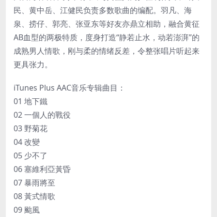
民、黄中岳、江健民负责多数歌曲的编配。羽凡、海
泉、捞仔、郭亮、张亚东等好友亦鼎立相助，融合黄征
AB血型的两极特质，度身打造“静若止水，动若澎湃”的
成熟男人情歌，刚与柔的情绪反差，令整张唱片听起来
更具张力。
iTunes Plus AAC音乐专辑曲目：
01 地下鐵
02 一個人的戰役
03 野菊花
04 改變
05 少不了
06 塞維利亞黃昏
07 暴雨將至
08 黃式情歌
09 颱風