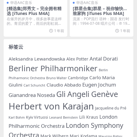
华语AAC音乐
华语AAC音乐
[精选集]郑秀文 – 完全拥有精
[群星合集]群星 – 祝你愉快…
选 [iTunes Plus M4A]
致家驹 [iTunes Plus M4A]
在催开的岁月中，很多故事是这样
流派：POP流行 语种：国语 发行时
的。青涩的爱了，雨后的彩虹就那
间：1994-07-08 唱片公司：℗ 19...
么来了，结局或许悄然...
1 年前
1 年前
标签云
Antal Dorati
Aleksandra Lewandowska
Alex Potter
Berliner Philharmoniker
Berlin
Carlo Maria
Cambridge
Philharmonic Orchestra
Bruno Walter
Eugen Jochum
Giulini
Claudio Abbado
Carl Schuricht
Gli Angeli Genève
Gianandrea Noseda
Herbert von Karajan
Jacqueline du Pré
London
Lili Kraus
Kyiv Virtuosi
Karl Bohm
Leonard Bernstein
London Symphony
Philharmonic Orchestra
Orchestra
Mack Wilberg
Mari Kodama
Maurizio Pollini