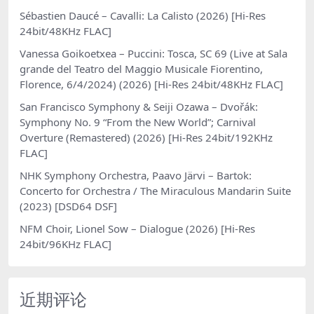
Sébastien Daucé – Cavalli: La Calisto (2026) [Hi-Res
24bit/48KHz FLAC]
Vanessa Goikoetxea – Puccini: Tosca, SC 69 (Live at Sala
grande del Teatro del Maggio Musicale Fiorentino,
Florence, 6/4/2024) (2026) [Hi-Res 24bit/48KHz FLAC]
San Francisco Symphony & Seiji Ozawa – Dvořák:
Symphony No. 9 “From the New World”; Carnival
Overture (Remastered) (2026) [Hi-Res 24bit/192KHz
FLAC]
NHK Symphony Orchestra, Paavo Järvi – Bartok:
Concerto for Orchestra / The Miraculous Mandarin Suite
(2023) [DSD64 DSF]
NFM Choir, Lionel Sow – Dialogue (2026) [Hi-Res
24bit/96KHz FLAC]
近期评论