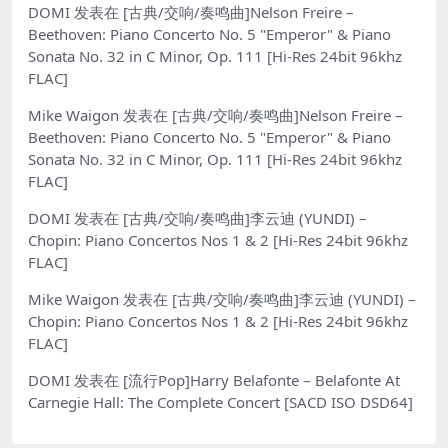
DOMI
发表在
[古典/交响/奏鸣曲]Nelson Freire –
Beethoven: Piano Concerto No. 5 "Emperor" & Piano
Sonata No. 32 in C Minor, Op. 111 [Hi-Res 24bit 96khz
FLAC]
Mike Waigon
发表在
[古典/交响/奏鸣曲]Nelson Freire –
Beethoven: Piano Concerto No. 5 "Emperor" & Piano
Sonata No. 32 in C Minor, Op. 111 [Hi-Res 24bit 96khz
FLAC]
DOMI
发表在
[古典/交响/奏鸣曲]李云迪 (YUNDI) –
Chopin: Piano Concertos Nos 1 & 2 [Hi-Res 24bit 96khz
FLAC]
Mike Waigon
发表在
[古典/交响/奏鸣曲]李云迪 (YUNDI) –
Chopin: Piano Concertos Nos 1 & 2 [Hi-Res 24bit 96khz
FLAC]
DOMI
发表在
[流行Pop]Harry Belafonte – Belafonte At
Carnegie Hall: The Complete Concert [SACD ISO DSD64]