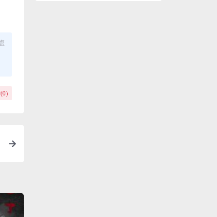
盗
(
0
)