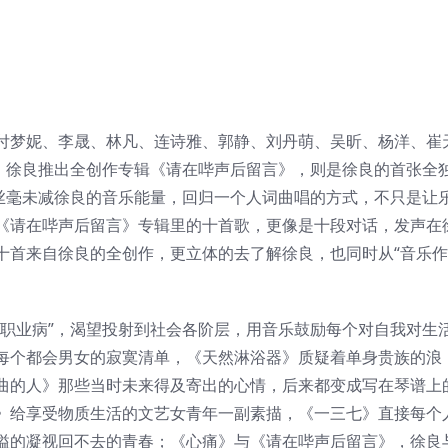
付梦妮、李晟、林凡、连诗雅、郭静、刘丹萌、吴昕、杨洋、崔
年，徐良推出全创作专辑《请在哔声后留言》，则是徐良的首张全
却丝毫未减徐良的音乐能量，回归一个人词曲唱的方式，不只是让
《请在哔声后留言》专辑里的十首歌，更像是十段对话，发声在
十首来自徐良的全创作，更立体的去了解徐良，也同时从“音乐作
手职业病”，渴望投射到社会各阶层，用音乐鼓励每个对自我对生
每个都会男女的寂寞清单，《天然淋浴器》质疑着单身贵族的浪
曲的人》那些当时未来得及寄出的心情，后来都变成写在琴谱上
》给享受物质生活的文艺女青年一副素描，《一三七》直接每个
溢的凝视回不去的青春；《心痛》与《请在哔声后留言》，徐良