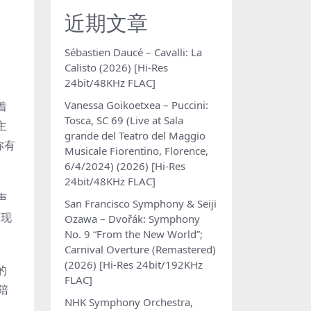
近期文章
Sébastien Daucé – Cavalli: La
Calisto (2026) [Hi-Res
24bit/48KHz FLAC]
Vanessa Goikoetxea – Puccini:
着
Tosca, SC 69 (Live at Sala
主
grande del Teatro del Maggio
你有
Musicale Fiorentino, Florence,
6/4/2024) (2026) [Hi-Res
24bit/48KHz FLAC]
声
San Francisco Symphony & Seiji
呈现
Ozawa – Dvořák: Symphony
No. 9 “From the New World”;
Carnival Overture (Remastered)
(2026) [Hi-Res 24bit/192KHz
的
FLAC]
陪
NHK Symphony Orchestra,