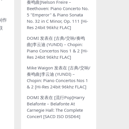
奏鸣曲]Nelson Freire –
Beethoven: Piano Concerto No.
5 "Emperor" & Piano Sonata
制作
No. 32 in C Minor, Op. 111 [Hi-
Res 24bit 96khz FLAC]
联
DOMI
发表在
[古典/交响/奏鸣
曲]李云迪 (YUNDI) – Chopin:
Piano Concertos Nos 1 & 2 [Hi-
Res 24bit 96khz FLAC]
Mike Waigon
发表在
[古典/交响/
奏鸣曲]李云迪 (YUNDI) –
Chopin: Piano Concertos Nos 1
& 2 [Hi-Res 24bit 96khz FLAC]
DOMI
发表在
[流行Pop]Harry
Belafonte – Belafonte At
Carnegie Hall: The Complete
Concert [SACD ISO DSD64]