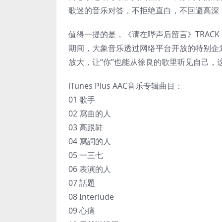
歌迷的音乐对答，不拒绝直白，不回避高深
值得一提的是，《请在哔声后留言》TRAC
期间，大象音乐透过网络平台开放的特别企
放大，让“你”也能从徐良的歌里听见自己
iTunes Plus AAC音乐专辑曲目：
01 歌手
02 寫曲的人
03 高跟鞋
04 寫詞的人
05 一三七
06 表演的人
07 話題
08 Interlude
09 心痛