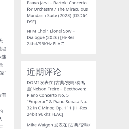
Paavo Järvi – Bartok: Concerto
for Orchestra / The Miraculous
Mandarin Suite (2023) [DSD64
DSF]
NFM Choir, Lionel Sow –
Dialogue (2026) [Hi-Res
天
24bit/96KHz FLAC]
独唱
乐迷
徐
近期评论
家”
DOMI
发表在
[古典/交响/奏鸣
曲]Nelson Freire – Beethoven:
活有
Piano Concerto No. 5
"Emperor" & Piano Sonata No.
32 in C Minor, Op. 111 [Hi-Res
的
24bit 96khz FLAC]
人
Mike Waigon
发表在
[古典/交响/
与