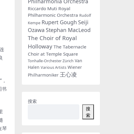
Philharmonia Orchestra
Riccardo Muti
Royal
Philharmonic Orchestra
Rudolf
Rupert Gough
Seiji
Kempe
Ozawa
Stephan MacLeod
The Choir of Royal
Holloway
The Tabernacle
连
Choir at Temple Square
良
Van
Tonhalle-Orchester Zürich
Halen
Wiener
Various Artists
王心凌
Philharmoniker
”，
图书
搜索
搜
里
索
随
在琴