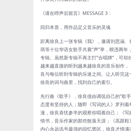
《请在哔声后留言》MESSAGE 3：
回归本质，用作品定义音乐的灵魂
距离徐良上一张专辑《我》，邀请刘思涵、
琪等十位华语女歌手共襄“声”举，暌违两
专辑。虽然新专辑不再主打“合唱牌”，可
越来越直接的听到越来越徐良的音乐创作，
良与每位听到专辑的乐迷之间。让人听完这
徐良的词与曲里，找到自己的索引。
先行曲《歌手》，徐良借由调侃自己的“歌
态度有坚持的人；随即《写词的人》罗列着
漫，徐良喜忧参半的观察你唱着自己；《写
情书，音乐作家的那些散落天涯；《高跟鞋
内心永远讯号最强的回忆禁区，徐良才情满