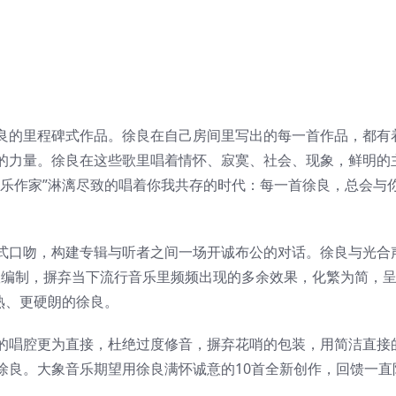
良的里程碑式作品。徐良在自己房间里写出的每一首作品，都有
的力量。徐良在这些歌里唱着情怀、寂寞、社会、现象，鲜明的
音乐作家”淋漓尽致的唱着你我共存的时代：每一首徐良，总会与
式口吻，构建专辑与听者之间一场开诚布公的对话。徐良与光合
队编制，摒弃当下流行音乐里频频出现的多余效果，化繁为简，
熟、更硬朗的徐良。
的唱腔更为直接，杜绝过度修音，摒弃花哨的包装，用简洁直接
徐良。大象音乐期望用徐良满怀诚意的10首全新创作，回馈一直