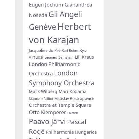
Eugen Jochum
Gianandrea
Gli Angeli
Noseda
Herbert
Genève
von Karajan
Jacqueline du Pré
Kyiv
Karl Bohm
Lili Kraus
Virtuosi
Leonard Bernstein
London Philharmonic
London
Orchestra
Symphony Orchestra
Mack Wilberg
Mari Kodama
Mstislav Rostropovich
Maurizio Pollini
Orchestra at Temple Square
Otto Klemperer
Oxford
Paavo Järvi
Pascal
Rogé
Philharmonia Hungarica