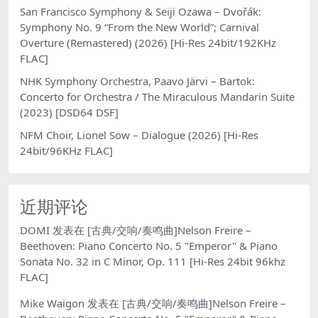
San Francisco Symphony & Seiji Ozawa – Dvořák:
Symphony No. 9 “From the New World”; Carnival
Overture (Remastered) (2026) [Hi-Res 24bit/192KHz
FLAC]
NHK Symphony Orchestra, Paavo Järvi – Bartok:
Concerto for Orchestra / The Miraculous Mandarin Suite
(2023) [DSD64 DSF]
NFM Choir, Lionel Sow – Dialogue (2026) [Hi-Res
24bit/96KHz FLAC]
近期评论
DOMI
发表在
[古典/交响/奏鸣曲]Nelson Freire –
Beethoven: Piano Concerto No. 5 "Emperor" & Piano
Sonata No. 32 in C Minor, Op. 111 [Hi-Res 24bit 96khz
FLAC]
Mike Waigon
发表在
[古典/交响/奏鸣曲]Nelson Freire –