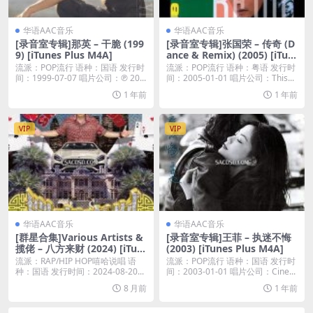
华语AAC音乐
华语AAC音乐
[录音室专辑]那英 – 干脆 (199
[录音室专辑]张国荣 – 传奇 (D
9) [iTunes Plus M4A]
ance & Remix) (2005) [iTun
es Plus M4A]
流派：POP流行 语种：国语 发行时
流派：POP流行 语种：粤语 发行时
间：1999-07-07 唱片公司：℗ 20...
间：2005-01-01 唱片公司：This...
1 年前
1 年前
VIP
VIP
华语AAC音乐
华语AAC音乐
[群星合集]Various Artists &
[录音室专辑]王菲 – 执迷不悔
揽佬 – 八方来财 (2024) [iTun
(2003) [iTunes Plus M4A]
es Plus M4A]
流派：RAP/HIP HOP嘻哈说唱 语
流派：POP流行 语种：国语 发行时
种：国语 发行时间：2024-08-20...
间：2003-01-01 唱片公司：Cine...
8 月前
1 年前