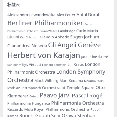
标签云
Antal Dorati
Aleksandra Lewandowska
Alex Potter
Berliner Philharmoniker
Berlin
Carlo Maria
Cambridge
Philharmonic Orchestra
Bruno Walter
Eugen Jochum
Giulini
Claudio Abbado
Carl Schuricht
Gli Angeli Genève
Gianandrea Noseda
Herbert von Karajan
Jacqueline du Pré
London
Lili Kraus
Kyiv Virtuosi
Karl Bohm
Leonard Bernstein
London Symphony
Philharmonic Orchestra
Orchestra
Mack Wilberg
Mari Kodama
Maurizio Pollini
Otto
Orchestra at Temple Square
Mstislav Rostropovich
Paavo Järvi
Pascal Rogé
Klemperer
Oxford
Philharmonia Orchestra
Philharmonia Hungarica
Riccardo Muti
Royal Philharmonic Orchestra
Rudolf
Rupert Gough
Seiji Ozawa
Stephan
Kempe