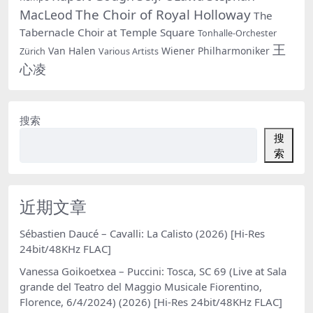
The Choir of Royal Holloway
MacLeod
The
Tabernacle Choir at Temple Square
Tonhalle-Orchester
王
Van Halen
Wiener Philharmoniker
Zürich
Various Artists
心凌
搜索
搜
索
近期文章
Sébastien Daucé – Cavalli: La Calisto (2026) [Hi-Res
24bit/48KHz FLAC]
Vanessa Goikoetxea – Puccini: Tosca, SC 69 (Live at Sala
grande del Teatro del Maggio Musicale Fiorentino,
Florence, 6/4/2024) (2026) [Hi-Res 24bit/48KHz FLAC]