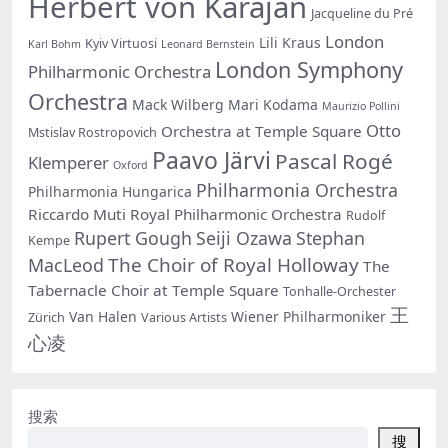
Herbert von Karajan
Jacqueline du Pré
London
Lili Kraus
Kyiv Virtuosi
Karl Bohm
Leonard Bernstein
London Symphony
Philharmonic Orchestra
Orchestra
Mack Wilberg
Mari Kodama
Maurizio Pollini
Otto
Orchestra at Temple Square
Mstislav Rostropovich
Paavo Järvi
Pascal Rogé
Klemperer
Oxford
Philharmonia Orchestra
Philharmonia Hungarica
Riccardo Muti
Royal Philharmonic Orchestra
Rudolf
Rupert Gough
Seiji Ozawa
Stephan
Kempe
The Choir of Royal Holloway
MacLeod
The
Tabernacle Choir at Temple Square
Tonhalle-Orchester
王
Van Halen
Wiener Philharmoniker
Zürich
Various Artists
心凌
搜索
搜