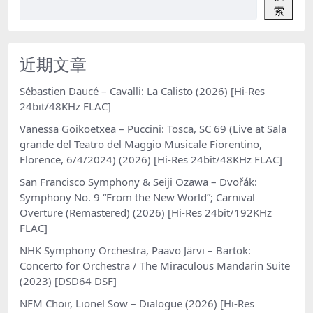
索
近期文章
Sébastien Daucé – Cavalli: La Calisto (2026) [Hi-Res
24bit/48KHz FLAC]
Vanessa Goikoetxea – Puccini: Tosca, SC 69 (Live at Sala
grande del Teatro del Maggio Musicale Fiorentino,
Florence, 6/4/2024) (2026) [Hi-Res 24bit/48KHz FLAC]
San Francisco Symphony & Seiji Ozawa – Dvořák:
Symphony No. 9 “From the New World”; Carnival
Overture (Remastered) (2026) [Hi-Res 24bit/192KHz
FLAC]
NHK Symphony Orchestra, Paavo Järvi – Bartok:
Concerto for Orchestra / The Miraculous Mandarin Suite
(2023) [DSD64 DSF]
NFM Choir, Lionel Sow – Dialogue (2026) [Hi-Res