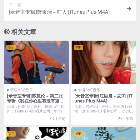
下一篇
[录音室专辑]萧秉治 – 狂人 [iTunes Plus M4A]
相关文章
VIP
VIP
华语AAC音乐
华语AAC音乐
[录音室专辑]苏慧伦 – 第二张
[录音室专辑]江语晨 – 恋习 [iT
专辑《我在你心里有没有重
unes Plus M4A]
量》 (1990) [iTunes Plus M4
流派：POP流行 语种：国语 发行时
流派：POP流行 语种：国语 发行时
A]
间：1990-11-09 唱片公司：℗ 19...
间：2010-09-10 唱片公司：℗ 20...
1 年前
1 年前
VIP
VIP