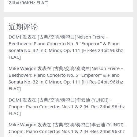
24bit/96KHz FLAC]
近期评论
DOMI
发表在
[古典/交响/奏鸣曲]Nelson Freire –
Beethoven: Piano Concerto No. 5 "Emperor" & Piano
Sonata No. 32 in C Minor, Op. 111 [Hi-Res 24bit 96khz
FLAC]
Mike Waigon
发表在
[古典/交响/奏鸣曲]Nelson Freire –
Beethoven: Piano Concerto No. 5 "Emperor" & Piano
Sonata No. 32 in C Minor, Op. 111 [Hi-Res 24bit 96khz
FLAC]
DOMI
发表在
[古典/交响/奏鸣曲]李云迪 (YUNDI) –
Chopin: Piano Concertos Nos 1 & 2 [Hi-Res 24bit 96khz
FLAC]
Mike Waigon
发表在
[古典/交响/奏鸣曲]李云迪 (YUNDI) –
Chopin: Piano Concertos Nos 1 & 2 [Hi-Res 24bit 96khz