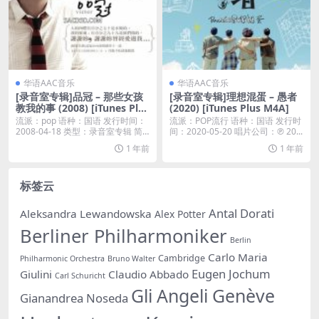
华语AAC音乐
华语AAC音乐
[录音室专辑]品冠 – 那些女孩
[录音室专辑]理想混蛋 – 愚者
教我的事 (2008) [iTunes Plus
(2020) [iTunes Plus M4A]
AAC M4A]
流派：pop 语种：国语 发行时间：
流派：POP流行 语种：国语 发行时
2008-04-18 类型：录音室专辑 简
间：2020-05-20 唱片公司：℗ 20...
介...
1 年前
1 年前
标签云
Antal Dorati
Aleksandra Lewandowska
Alex Potter
Berliner Philharmoniker
Berlin
Carlo Maria
Cambridge
Philharmonic Orchestra
Bruno Walter
Eugen Jochum
Giulini
Claudio Abbado
Carl Schuricht
Gli Angeli Genève
Gianandrea Noseda