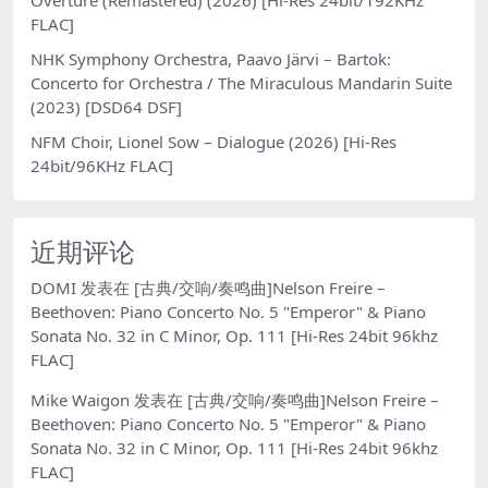
FLAC]
NHK Symphony Orchestra, Paavo Järvi – Bartok:
Concerto for Orchestra / The Miraculous Mandarin Suite
(2023) [DSD64 DSF]
NFM Choir, Lionel Sow – Dialogue (2026) [Hi-Res
24bit/96KHz FLAC]
近期评论
DOMI
发表在
[古典/交响/奏鸣曲]Nelson Freire –
Beethoven: Piano Concerto No. 5 "Emperor" & Piano
Sonata No. 32 in C Minor, Op. 111 [Hi-Res 24bit 96khz
FLAC]
Mike Waigon
发表在
[古典/交响/奏鸣曲]Nelson Freire –
Beethoven: Piano Concerto No. 5 "Emperor" & Piano
Sonata No. 32 in C Minor, Op. 111 [Hi-Res 24bit 96khz
FLAC]