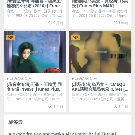
[录音室专辑]邓丽君 – 復黑王:
[精选集]邝美云 – 真经典: 邝美
難忘的邓丽君 (2010) [iTunes
云 [iTunes Plus M4A]
Plus M4A]
流派：POP流行 语种：国语 发行时
流派：POP流行 语种：粤语 发行时
间：1992-03-25 唱片公司：This...
间：2001-06-01 唱片公司：Univ...
9 月前
1 年前
VIP
VIP
华语AAC音乐
华语AAC音乐
[录音室专辑]王菲 – 王靖雯 同
[现场专辑]杨乃文 – TIMEQU
名专辑 (1989) [iTunes Plus
AKE演唱会现场实录 (Live) [iT
M4A]
unes Plus M4A]
流派：POP流行 语种：粤语 发行时
流派：POP流行 语种：国语 发行时
间：1989-01-01 唱片公司：℗ 19...
间：2015-06-05 唱片公司：亚神音
乐...
1 年前
1 年前
标签云
Antal Dorati
Aleksandra Lewandowska
Alex Potter