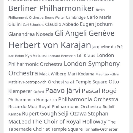
Berliner Philharmoniker
Berlin
Carlo Maria
Cambridge
Philharmonic Orchestra
Bruno Walter
Eugen Jochum
Giulini
Claudio Abbado
Carl Schuricht
Gli Angeli Genève
Gianandrea Noseda
Herbert von Karajan
Jacqueline du Pré
London
Lili Kraus
Kyiv Virtuosi
Karl Bohm
Leonard Bernstein
London Symphony
Philharmonic Orchestra
Orchestra
Mack Wilberg
Mari Kodama
Maurizio Pollini
Otto
Orchestra at Temple Square
Mstislav Rostropovich
Paavo Järvi
Pascal Rogé
Klemperer
Oxford
Philharmonia Orchestra
Philharmonia Hungarica
Riccardo Muti
Royal Philharmonic Orchestra
Rudolf
Rupert Gough
Seiji Ozawa
Stephan
Kempe
The Choir of Royal Holloway
MacLeod
The
Tabernacle Choir at Temple Square
Tonhalle-Orchester