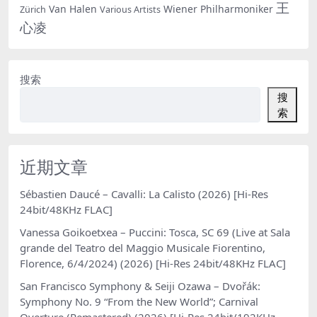
王
Van Halen
Wiener Philharmoniker
Zürich
Various Artists
心凌
搜索
搜
索
近期文章
Sébastien Daucé – Cavalli: La Calisto (2026) [Hi-Res
24bit/48KHz FLAC]
Vanessa Goikoetxea – Puccini: Tosca, SC 69 (Live at Sala
grande del Teatro del Maggio Musicale Fiorentino,
Florence, 6/4/2024) (2026) [Hi-Res 24bit/48KHz FLAC]
San Francisco Symphony & Seiji Ozawa – Dvořák:
Symphony No. 9 “From the New World”; Carnival
Overture (Remastered) (2026) [Hi-Res 24bit/192KHz