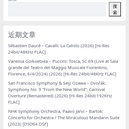
搜
索
近期文章
Sébastien Daucé – Cavalli: La Calisto (2026) [Hi-Res
24bit/48KHz FLAC]
Vanessa Goikoetxea – Puccini: Tosca, SC 69 (Live at Sala
grande del Teatro del Maggio Musicale Fiorentino,
Florence, 6/4/2024) (2026) [Hi-Res 24bit/48KHz FLAC]
San Francisco Symphony & Seiji Ozawa – Dvořák:
Symphony No. 9 “From the New World”; Carnival
Overture (Remastered) (2026) [Hi-Res 24bit/192KHz
FLAC]
NHK Symphony Orchestra, Paavo Järvi – Bartok:
Concerto for Orchestra / The Miraculous Mandarin Suite
(2023) [DSD64 DSF]