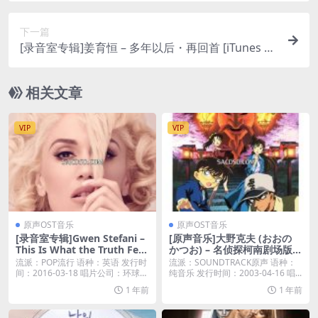
下一篇
[录音室专辑]姜育恒 – 多年以后・再回首 [iTunes Pl
us M4A]
相关文章
VIP
VIP
原声OST音乐
原声OST音乐
[录音室专辑]Gwen Stefani –
[原声音乐]大野克夫 (おおの
This Is What the Truth Feel
かつお) – 名侦探柯南剧场版7
s Like (US Version) [iTunes
迷宫的十字路口 电影原声带 [i
流派：POP流行 语种：英语 发行时
流派：SOUNDTRACK原声 语种：
Plus M4A]
Tunes Plus M4A]
间：2016-03-18 唱片公司：环球唱
纯音乐 发行时间：2003-04-16 唱...
片...
1 年前
1 年前