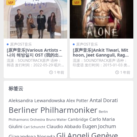
VIP
VIP
原声OST音乐
原声OST音乐
[原声音乐]Various Artists –
[原声音乐]Ankit Tiwari, Mit
나의 해방일지 OST (我的出走
hoon, Jeet Gannguli, Ragha
日记 OST) [iTunes Plus M4
v Sachar & Dr Zeus – Alone
流派：SOUNDTRACK原声 语种：
流派：SOUNDTRACK原声 语种：
A]
(Original Motion Picture So
韩语 发行时间：2022-05-29 唱片...
印度语 发行时间：2015-01-03 类...
undtrack) [iTunes Match M
1 年前
1 年前
4A]
标签云
Antal Dorati
Aleksandra Lewandowska
Alex Potter
Berliner Philharmoniker
Berlin
Carlo Maria
Cambridge
Philharmonic Orchestra
Bruno Walter
Eugen Jochum
Giulini
Claudio Abbado
Carl Schuricht
Gli Angeli Genève
Gianandrea Noseda