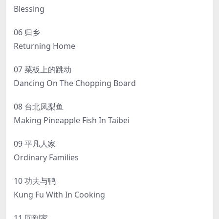
Blessing
06 归乡
Returning Home
07 菜板上的跳动
Dancing On The Chopping Board
08 台北凤梨鱼
Making Pineapple Fish In Taibei
09 平凡人家
Ordinary Families
10 功夫与鸭
Kung Fu With In Cooking
11 回到家