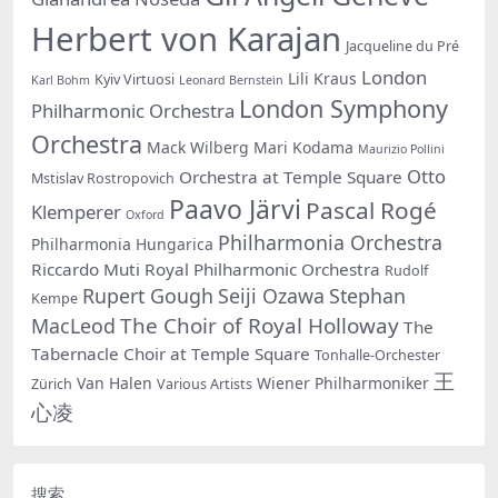
Herbert von Karajan
Jacqueline du Pré
London
Lili Kraus
Kyiv Virtuosi
Karl Bohm
Leonard Bernstein
London Symphony
Philharmonic Orchestra
Orchestra
Mack Wilberg
Mari Kodama
Maurizio Pollini
Otto
Orchestra at Temple Square
Mstislav Rostropovich
Paavo Järvi
Pascal Rogé
Klemperer
Oxford
Philharmonia Orchestra
Philharmonia Hungarica
Riccardo Muti
Royal Philharmonic Orchestra
Rudolf
Rupert Gough
Seiji Ozawa
Stephan
Kempe
The Choir of Royal Holloway
MacLeod
The
Tabernacle Choir at Temple Square
Tonhalle-Orchester
王
Van Halen
Wiener Philharmoniker
Zürich
Various Artists
心凌
搜索