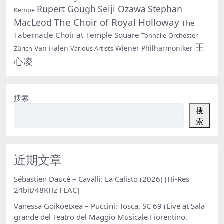
Rupert Gough
Seiji Ozawa
Stephan
Kempe
The Choir of Royal Holloway
MacLeod
The
Tabernacle Choir at Temple Square
Tonhalle-Orchester
王
Van Halen
Wiener Philharmoniker
Zürich
Various Artists
心凌
搜索
搜
索
近期文章
Sébastien Daucé – Cavalli: La Calisto (2026) [Hi-Res
24bit/48KHz FLAC]
Vanessa Goikoetxea – Puccini: Tosca, SC 69 (Live at Sala
grande del Teatro del Maggio Musicale Fiorentino,