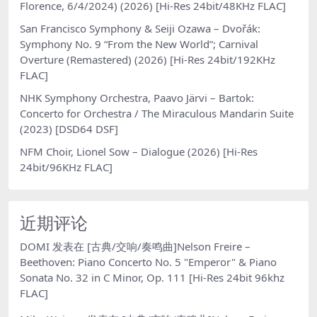
Florence, 6/4/2024) (2026) [Hi-Res 24bit/48KHz FLAC]
San Francisco Symphony & Seiji Ozawa – Dvořák:
Symphony No. 9 “From the New World”; Carnival
Overture (Remastered) (2026) [Hi-Res 24bit/192KHz
FLAC]
NHK Symphony Orchestra, Paavo Järvi – Bartok:
Concerto for Orchestra / The Miraculous Mandarin Suite
(2023) [DSD64 DSF]
NFM Choir, Lionel Sow – Dialogue (2026) [Hi-Res
24bit/96KHz FLAC]
近期评论
DOMI
发表在
[古典/交响/奏鸣曲]Nelson Freire –
Beethoven: Piano Concerto No. 5 "Emperor" & Piano
Sonata No. 32 in C Minor, Op. 111 [Hi-Res 24bit 96khz
FLAC]