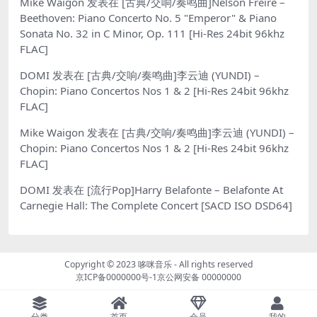
Mike Waigon
发表在
[古典/交响/奏鸣曲]Nelson Freire –
Beethoven: Piano Concerto No. 5 "Emperor" & Piano
Sonata No. 32 in C Minor, Op. 111 [Hi-Res 24bit 96khz
FLAC]
DOMI
发表在
[古典/交响/奏鸣曲]李云迪 (YUNDI) –
Chopin: Piano Concertos Nos 1 & 2 [Hi-Res 24bit 96khz
FLAC]
Mike Waigon
发表在
[古典/交响/奏鸣曲]李云迪 (YUNDI) –
Chopin: Piano Concertos Nos 1 & 2 [Hi-Res 24bit 96khz
FLAC]
DOMI
发表在
[流行Pop]Harry Belafonte – Belafonte At
Carnegie Hall: The Complete Concert [SACD ISO DSD64]
Copyright © 2023
哆咪音乐
- All rights reserved
京ICP备0000000号-1
京公网安备 00000000
分类
首页
会员
我的