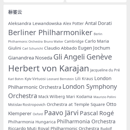
标签云
Antal Dorati
Aleksandra Lewandowska
Alex Potter
Berliner Philharmoniker
Berlin
Carlo Maria
Cambridge
Philharmonic Orchestra
Bruno Walter
Eugen Jochum
Giulini
Claudio Abbado
Carl Schuricht
Gli Angeli Genève
Gianandrea Noseda
Herbert von Karajan
Jacqueline du Pré
London
Lili Kraus
Kyiv Virtuosi
Karl Bohm
Leonard Bernstein
London Symphony
Philharmonic Orchestra
Orchestra
Mack Wilberg
Mari Kodama
Maurizio Pollini
Otto
Orchestra at Temple Square
Mstislav Rostropovich
Paavo Järvi
Pascal Rogé
Klemperer
Oxford
Philharmonia Orchestra
Philharmonia Hungarica
Riccardo Muti
Royal Philharmonic Orchestra
Rudolf