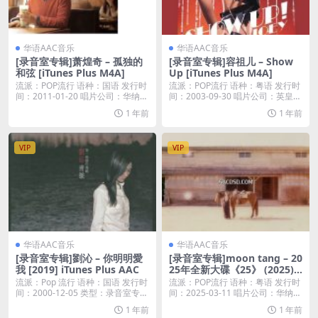
华语AAC音乐
华语AAC音乐
[录音室专辑]萧煌奇 – 孤独的
[录音室专辑]容祖儿 – Show
和弦 [iTunes Plus M4A]
Up [iTunes Plus M4A]
流派：POP流行 语种：国语 发行时
流派：POP流行 语种：粤语 发行时
间：2011-01-20 唱片公司：华纳唱
间：2003-09-30 唱片公司：英皇唱
片...
片...
1 年前
1 年前
VIP
VIP
华语AAC音乐
华语AAC音乐
[录音室专辑]劉沁 – 你明明愛
[录音室专辑]moon tang – 20
我 [2019] iTunes Plus AAC
25年全新大碟《25》 (2025)
[iTunes Plus M4A]
流派：Pop 流行 语种：国语 发行时
流派：POP流行 语种：粤语 发行时
间：2000-12-05 类型：录音室专
间：2025-03-11 唱片公司：华纳唱
辑...
片...
1 年前
1 年前