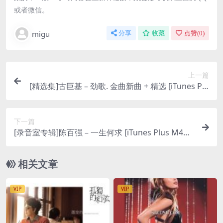
或者微信。
migu
分享
收藏
点赞(
0
)
上一篇
[精选集]古巨基 – 劲歌. 金曲新曲 + 精选 [iTunes Plu
s M4A]
下一篇
[录音室专辑]陈百强 – 一生何求 [iTunes Plus M4P
+ 自解密M4A]
相关文章
VIP
VIP