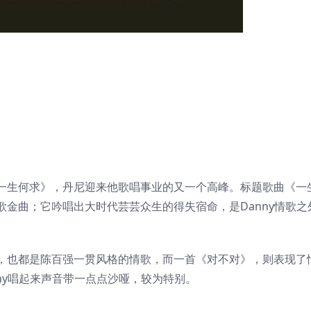
一生何求》，丹尼迎来他歌唱事业的又一个高峰。标题歌曲《一
金曲；它吟唱出大时代芸芸众生的得失宿命，是Danny情歌之
，也都是陈百强一贯风格的情歌，而一首《对不对》，则表现了
ny唱起来声音带一点点沙哑，较为特别。