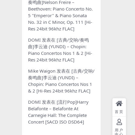
奏鸣曲]Nelson Freire –
Beethoven: Piano Concerto No.
5 "Emperor" & Piano Sonata
No. 32 in C Minor, Op. 111 [Hi-
Res 24bit 96khz FLAC]
DOMI
发表在
[古典/交响/奏鸣
曲]李云迪 (YUNDI) – Chopin:
Piano Concertos Nos 1 & 2 [Hi-
Res 24bit 96khz FLAC]
Mike Waigon
发表在
[古典/交响/
奏鸣曲]李云迪 (YUNDI) –
Chopin: Piano Concertos Nos 1
& 2 [Hi-Res 24bit 96khz FLAC]
DOMI
发表在
[流行Pop]Harry
Belafonte – Belafonte At
首页
Carnegie Hall: The Complete
Concert [SACD ISO DSD64]
用户
中心