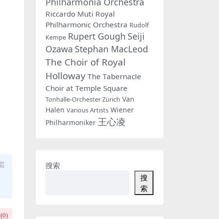
Philharmonia Orchestra
Riccardo Muti
Royal
Philharmonic Orchestra
Rudolf
Rupert Gough
Seiji
Kempe
Ozawa
Stephan MacLeod
The Choir of Royal
Holloway
The Tabernacle
Choir at Temple Square
Van
Tonhalle-Orchester Zürich
Halen
Wiener
Various Artists
王心凌
Philharmoniker
盗
搜索
搜
索
(
0
)