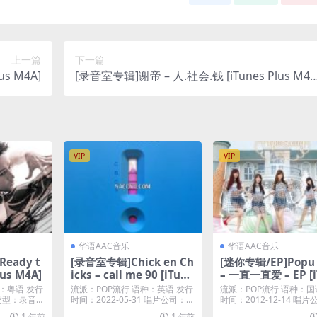
上一篇
下一篇
us M4A]
[录音室专辑]谢帝 – 人.社会.钱 [iTunes Plus M4
A]
VIP
VIP
华语AAC音乐
华语AAC音乐
Ready t
[录音室专辑]Chick en Ch
[迷你专辑/EP]Popu 
lus M4A]
icks – call me 90 [iTune
– 一直一直爱 – EP [i
s Plus M4A]
s Plus M4A]
：粤语 发行
流派：POP流行 语种：英语 发行
流派：POP流行 语种：国
6 类型：录音室
时间：2022-05-31 唱片公司：St
时间：2012-12-14 唱
re...
研国际...
1 年前
1 年前