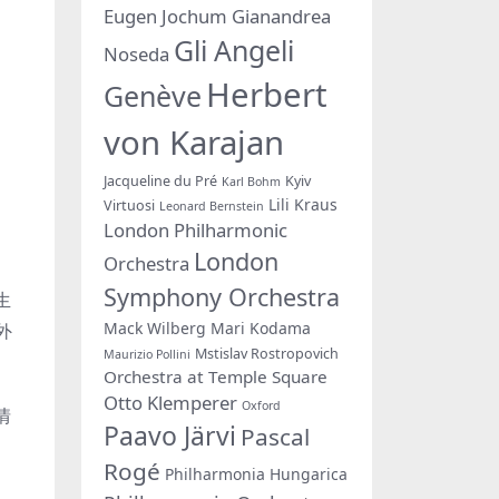
Eugen Jochum
Gianandrea
Gli Angeli
Noseda
Herbert
Genève
von Karajan
Jacqueline du Pré
Kyiv
Karl Bohm
Lili Kraus
Virtuosi
Leonard Bernstein
London Philharmonic
London
Orchestra
Symphony Orchestra
生
Mack Wilberg
Mari Kodama
外
Mstislav Rostropovich
Maurizio Pollini
Orchestra at Temple Square
Otto Klemperer
Oxford
情
Paavo Järvi
Pascal
Rogé
Philharmonia Hungarica