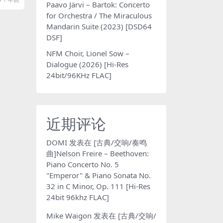
Paavo Järvi – Bartok: Concerto
for Orchestra / The Miraculous
Mandarin Suite (2023) [DSD64
DSF]
NFM Choir, Lionel Sow –
Dialogue (2026) [Hi-Res
24bit/96KHz FLAC]
近期评论
DOMI
发表在
[古典/交响/奏鸣
曲]Nelson Freire – Beethoven:
Piano Concerto No. 5
"Emperor" & Piano Sonata No.
32 in C Minor, Op. 111 [Hi-Res
24bit 96khz FLAC]
Mike Waigon
发表在
[古典/交响/