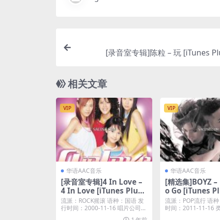
[录音室专辑]陈粒 – 玩 [iTunes Pl
相关文章
VIP
VIP
华语AAC音乐
华语AAC音乐
[录音室专辑]4 In Love –
[精选集]BOYZ – 
4 In Love [iTunes Plus
o Go [iTunes P
M4A]
流派：ROCK摇滚 语种：国语 发
流派：POP流行 语种
行时间：2000-11-16 唱片公司：
时间：2011-11-1
索尼音...
专辑 ...
1 年前