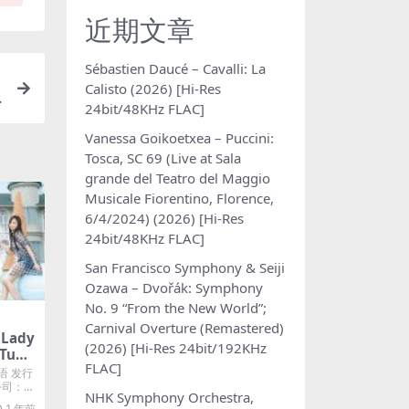
近期文章
Sébastien Daucé – Cavalli: La
Calisto (2026) [Hi-Res
24bit/48KHz FLAC]
Vanessa Goikoetxea – Puccini:
Tosca, SC 69 (Live at Sala
grande del Teatro del Maggio
Musicale Fiorentino, Florence,
6/4/2024) (2026) [Hi-Res
24bit/48KHz FLAC]
San Francisco Symphony & Seiji
Ozawa – Dvořák: Symphony
No. 9 “From the New World”;
Carnival Overture (Remastered)
Lady
(2026) [Hi-Res 24bit/192KHz
Tune
FLAC]
语 发行
片公司：华
NHK Symphony Orchestra,
1 年前