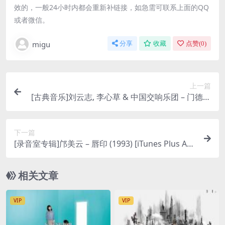
效的，一般24小时内都会重新补链接，如急需可联系上面的QQ
或者微信。
migu
分享
收藏
点赞(
0
)
上一篇
[古典音乐]刘云志, 李心草 & 中国交响乐团 – 门德尔
松小提琴协奏曲 – EP [iTunes Plus M4A]
下一篇
[录音室专辑]邝美云 – 唇印 (1993) [iTunes Plus AA
C M4A]
相关文章
VIP
VIP