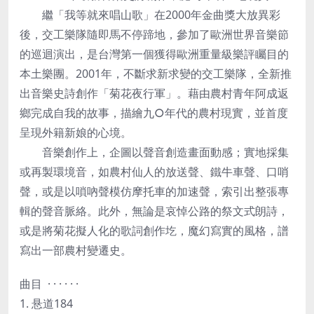
繼「我等就來唱山歌」在2000年金曲獎大放異彩
後，交工樂隊隨即馬不停蹄地，參加了歐洲世界音樂節
的巡迴演出，是台灣第一個獲得歐洲重量級樂評矚目的
本土樂團。2001年，不斷求新求變的交工樂隊，全新推
出音樂史詩創作「菊花夜行軍」。藉由農村青年阿成返
鄉完成自我的故事，描繪九○年代的農村現實，並首度
呈現外籍新娘的心境。
音樂創作上，企圖以聲音創造畫面動感；實地採集
或再製環境音，如農村仙人的放送聲、鐵牛車聲、口哨
聲，或是以嗩吶聲模仿摩托車的加速聲，索引出整張專
輯的聲音脈絡。此外，無論是哀悼公路的祭文式朗詩，
或是將菊花擬人化的歌詞創作圪，魔幻寫實的風格，譜
寫出一部農村變遷史。
曲目 · · · · · ·
1. 悬道184