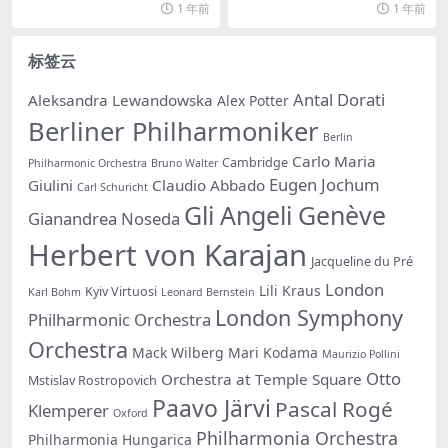
1 年前
1 年前
标签云
Antal Dorati
Aleksandra Lewandowska
Alex Potter
Berliner Philharmoniker
Berlin
Carlo Maria
Cambridge
Philharmonic Orchestra
Bruno Walter
Eugen Jochum
Giulini
Claudio Abbado
Carl Schuricht
Gli Angeli Genève
Gianandrea Noseda
Herbert von Karajan
Jacqueline du Pré
London
Lili Kraus
Kyiv Virtuosi
Karl Bohm
Leonard Bernstein
London Symphony
Philharmonic Orchestra
Orchestra
Mack Wilberg
Mari Kodama
Maurizio Pollini
Otto
Orchestra at Temple Square
Mstislav Rostropovich
Paavo Järvi
Pascal Rogé
Klemperer
Oxford
Philharmonia Orchestra
Philharmonia Hungarica