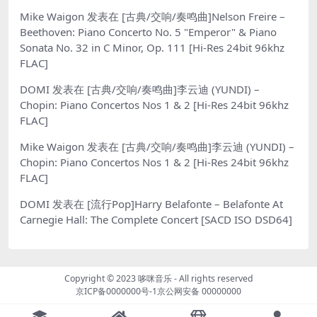
Mike Waigon
发表在
[古典/交响/奏鸣曲]Nelson Freire –
Beethoven: Piano Concerto No. 5 "Emperor" & Piano
Sonata No. 32 in C Minor, Op. 111 [Hi-Res 24bit 96khz
FLAC]
DOMI
发表在
[古典/交响/奏鸣曲]李云迪 (YUNDI) –
Chopin: Piano Concertos Nos 1 & 2 [Hi-Res 24bit 96khz
FLAC]
Mike Waigon
发表在
[古典/交响/奏鸣曲]李云迪 (YUNDI) –
Chopin: Piano Concertos Nos 1 & 2 [Hi-Res 24bit 96khz
FLAC]
DOMI
发表在
[流行Pop]Harry Belafonte – Belafonte At
Carnegie Hall: The Complete Concert [SACD ISO DSD64]
Copyright © 2023
哆咪音乐
- All rights reserved
京ICP备0000000号-1
京公网安备 00000000