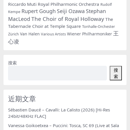
Riccardo Muti
Royal Philharmonic Orchestra
Rudolf
Rupert Gough
Seiji Ozawa
Stephan
Kempe
The Choir of Royal Holloway
MacLeod
The
Tabernacle Choir at Temple Square
Tonhalle-Orchester
王
Van Halen
Wiener Philharmoniker
Zürich
Various Artists
心凌
搜索
搜
索
近期文章
Sébastien Daucé – Cavalli: La Calisto (2026) [Hi-Res
24bit/48KHz FLAC]
Vanessa Goikoetxea – Puccini: Tosca, SC 69 (Live at Sala