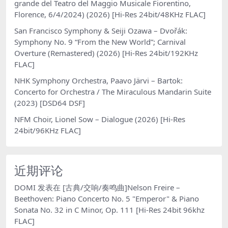
grande del Teatro del Maggio Musicale Fiorentino,
Florence, 6/4/2024) (2026) [Hi-Res 24bit/48KHz FLAC]
San Francisco Symphony & Seiji Ozawa – Dvořák:
Symphony No. 9 “From the New World”; Carnival
Overture (Remastered) (2026) [Hi-Res 24bit/192KHz
FLAC]
NHK Symphony Orchestra, Paavo Järvi – Bartok:
Concerto for Orchestra / The Miraculous Mandarin Suite
(2023) [DSD64 DSF]
NFM Choir, Lionel Sow – Dialogue (2026) [Hi-Res
24bit/96KHz FLAC]
近期评论
DOMI
发表在
[古典/交响/奏鸣曲]Nelson Freire –
Beethoven: Piano Concerto No. 5 "Emperor" & Piano
Sonata No. 32 in C Minor, Op. 111 [Hi-Res 24bit 96khz
FLAC]