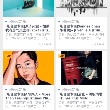
华语AAC音乐
华语AAC音乐
[录音室专辑]原子邦妮 – 如果
[录音室专辑]Sandee Chan
我有勇气失去你 (2021) [iTun
(陈珊妮)– Juvenile A [iTunes
es Plus M4A]
Plus M4A]
流派：POP流行 语种：国语 发行时
流派：Pop 流行 语种：国语 发行时
间：2021-12-29 唱片公司：滚石唱
间：2019-09-13 唱片公司：华宇
片...
世...
1 年前
1 年前
VIP
VIP
华语AAC音乐
华语AAC音乐
[录音室专辑]ANEWA – More
[录音室专辑]后弦 – 黑板情书
Than Feelings [iTunes Plus
[iTunes Plus M4A]
M4A]
流派：POP流行 语种：英语 发行时
流派：POP流行 语种：国语 发行时
间：2018-12-27 唱片公司：ANE
间：2013-12-10 唱片公司：℗ 20...
W...