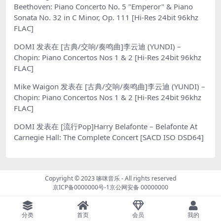
Beethoven: Piano Concerto No. 5 "Emperor" & Piano
Sonata No. 32 in C Minor, Op. 111 [Hi-Res 24bit 96khz
FLAC]
DOMI
发表在
[古典/交响/奏鸣曲]李云迪 (YUNDI) –
Chopin: Piano Concertos Nos 1 & 2 [Hi-Res 24bit 96khz
FLAC]
Mike Waigon
发表在
[古典/交响/奏鸣曲]李云迪 (YUNDI) –
Chopin: Piano Concertos Nos 1 & 2 [Hi-Res 24bit 96khz
FLAC]
DOMI
发表在
[流行Pop]Harry Belafonte – Belafonte At
Carnegie Hall: The Complete Concert [SACD ISO DSD64]
Copyright © 2023
哆咪音乐
- All rights reserved
京ICP备0000000号-1
京公网安备 00000000
分类
首页
会员
我的