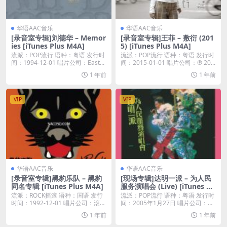
华语AAC音乐
华语AAC音乐
[录音室专辑]刘德华 – Memor
[录音室专辑]王菲 – 敷衍 (201
ies [iTunes Plus M4A]
5) [iTunes Plus M4A]
流派：POP流行 语种：粤语 发行时
流派：POP流行 语种：粤语 发行时
间：1994-12-01 唱片公司：East...
间：2015-01-01 唱片公司：℗ 20...
1 年前
1 年前
VIP
VIP
华语AAC音乐
华语AAC音乐
[录音室专辑]黑豹乐队 – 黑豹
[现场专辑]达明一派 – 为人民
同名专辑 [iTunes Plus M4A]
服务演唱会 (Live) [iTunes Pl
us M4A]
流派：ROCK摇滚 语种：国语 发行
流派：POP流行 语种：粤语 发行时
时间：1992-12-01 唱片公司：滚石
间：2005年1月27日 唱片公司：英
唱...
皇娛樂...
1 年前
1 年前