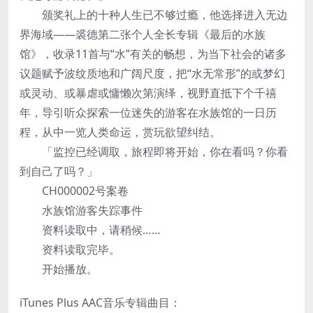
颁奖礼上的十种人生已不够过瘾，他选择进入无边
界海域——裘德第二张个人全长专辑《最后的水族
馆》，收录11首与“水”有关的畅想，为当下社会的诸多
议题赋予波纹质地和广阔尺度，把“水无常形”的或梦幻
或灵动、或暴虐或慵懒次第演绎，视野直抵下个千禧
年，导引听众探索一位迷失的游客在水族馆的一日历
程，从中一览人类命运，赏玩欲望纠结。
「监控已经调取，旅程即将开始，你在看吗？你看
到自己了吗？」
CH000002号案卷
水族馆游客失踪事件
资料读取中，请稍候……
资料读取完毕。
开始播放。
iTunes Plus AAC音乐专辑曲目：