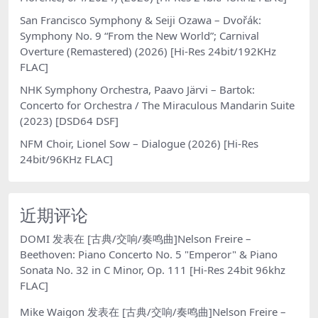
San Francisco Symphony & Seiji Ozawa – Dvořák:
Symphony No. 9 “From the New World”; Carnival
Overture (Remastered) (2026) [Hi-Res 24bit/192KHz
FLAC]
NHK Symphony Orchestra, Paavo Järvi – Bartok:
Concerto for Orchestra / The Miraculous Mandarin Suite
(2023) [DSD64 DSF]
NFM Choir, Lionel Sow – Dialogue (2026) [Hi-Res
24bit/96KHz FLAC]
近期评论
DOMI
发表在
[古典/交响/奏鸣曲]Nelson Freire –
Beethoven: Piano Concerto No. 5 "Emperor" & Piano
Sonata No. 32 in C Minor, Op. 111 [Hi-Res 24bit 96khz
FLAC]
Mike Waigon
发表在
[古典/交响/奏鸣曲]Nelson Freire –