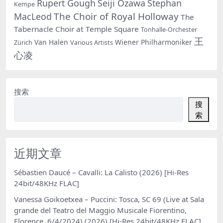
Rupert Gough
Seiji Ozawa
Stephan
Kempe
The Choir of Royal Holloway
MacLeod
The
Tabernacle Choir at Temple Square
Tonhalle-Orchester
王
Van Halen
Wiener Philharmoniker
Zürich
Various Artists
心凌
搜索
搜
索
近期文章
Sébastien Daucé – Cavalli: La Calisto (2026) [Hi-Res
24bit/48KHz FLAC]
Vanessa Goikoetxea – Puccini: Tosca, SC 69 (Live at Sala
grande del Teatro del Maggio Musicale Fiorentino,
Florence, 6/4/2024) (2026) [Hi-Res 24bit/48KHz FLAC]