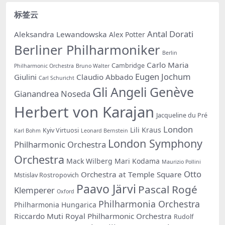
标签云
Antal Dorati
Aleksandra Lewandowska
Alex Potter
Berliner Philharmoniker
Berlin
Carlo Maria
Cambridge
Philharmonic Orchestra
Bruno Walter
Eugen Jochum
Giulini
Claudio Abbado
Carl Schuricht
Gli Angeli Genève
Gianandrea Noseda
Herbert von Karajan
Jacqueline du Pré
London
Lili Kraus
Kyiv Virtuosi
Karl Bohm
Leonard Bernstein
London Symphony
Philharmonic Orchestra
Orchestra
Mack Wilberg
Mari Kodama
Maurizio Pollini
Otto
Orchestra at Temple Square
Mstislav Rostropovich
Paavo Järvi
Pascal Rogé
Klemperer
Oxford
Philharmonia Orchestra
Philharmonia Hungarica
Riccardo Muti
Royal Philharmonic Orchestra
Rudolf