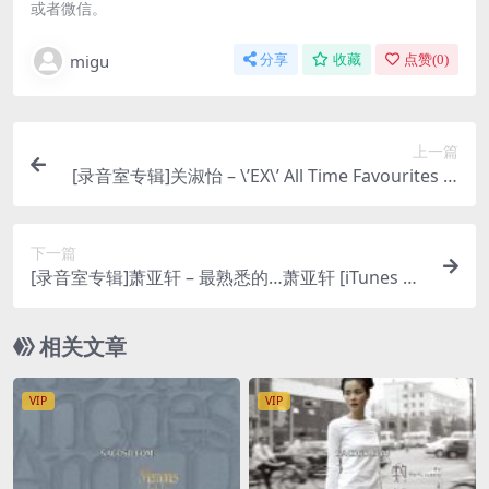
或者微信。
migu
分享
收藏
点赞(
0
)
上一篇
[录音室专辑]关淑怡 – \’EX\’ All Time Favourites (1
995) [iTunes Plus M4A]
下一篇
[录音室专辑]萧亚轩 – 最熟悉的…萧亚轩 [iTunes Pl
us M4A]
相关文章
VIP
VIP