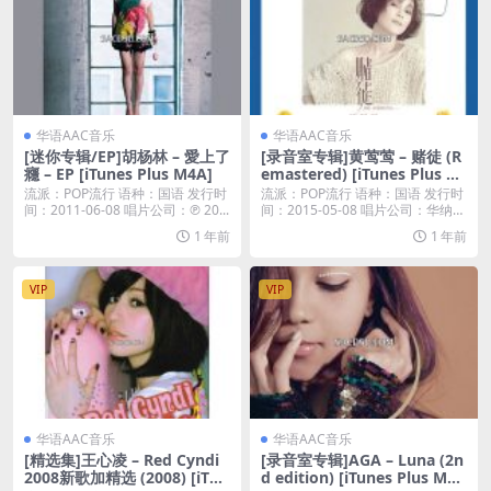
华语AAC音乐
华语AAC音乐
[迷你专辑/EP]胡杨林 – 愛上了
[录音室专辑]黄莺莺 – 赌徒 (R
癮 – EP [iTunes Plus M4A]
emastered) [iTunes Plus M
4A]
流派：POP流行 语种：国语 发行时
流派：POP流行 语种：国语 发行时
间：2011-06-08 唱片公司：℗ 20...
间：2015-05-08 唱片公司：华纳唱
片...
1 年前
1 年前
VIP
VIP
华语AAC音乐
华语AAC音乐
[精选集]王心凌 – Red Cyndi
[录音室专辑]AGA – Luna (2n
2008新歌加精选 (2008) [iTun
d edition) [iTunes Plus M4