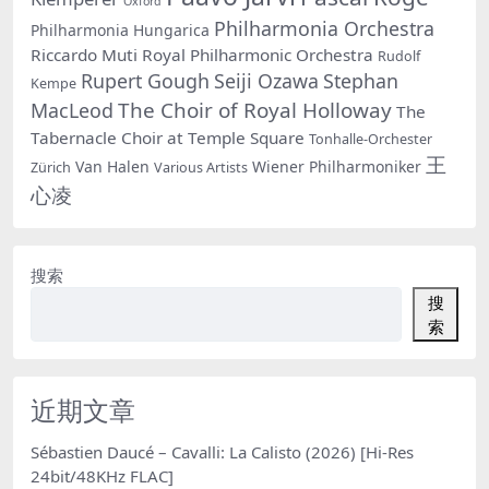
Oxford
Philharmonia Orchestra
Philharmonia Hungarica
Riccardo Muti
Royal Philharmonic Orchestra
Rudolf
Rupert Gough
Seiji Ozawa
Stephan
Kempe
The Choir of Royal Holloway
MacLeod
The
Tabernacle Choir at Temple Square
Tonhalle-Orchester
王
Van Halen
Wiener Philharmoniker
Zürich
Various Artists
心凌
搜索
搜
索
近期文章
Sébastien Daucé – Cavalli: La Calisto (2026) [Hi-Res
24bit/48KHz FLAC]