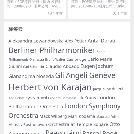
es Plus M4A]
A]
流派：POP流行 语种：国语 发行时
流派：POP流行 语种：粤语 发行时
间：2008-02-01 唱片公司：AVE
间：2018-06-13 唱片公司：Univ...
X...
1 年前
1 年前
标签云
Antal Dorati
Aleksandra Lewandowska
Alex Potter
Berliner Philharmoniker
Berlin
Carlo Maria
Cambridge
Philharmonic Orchestra
Bruno Walter
Eugen Jochum
Giulini
Claudio Abbado
Carl Schuricht
Gli Angeli Genève
Gianandrea Noseda
Herbert von Karajan
Jacqueline du Pré
London
Lili Kraus
Kyiv Virtuosi
Karl Bohm
Leonard Bernstein
London Symphony
Philharmonic Orchestra
Orchestra
Mack Wilberg
Mari Kodama
Maurizio Pollini
Otto
Orchestra at Temple Square
Mstislav Rostropovich
Paavo Järvi
Pascal Rogé
Klemperer