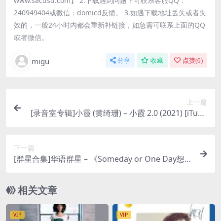
www.sacdsd.com】 2.下载遇到问题？可联系客服QQ：
240949404或微信：domicd反馈。 3.如遇下载地址丢失或者失
效的，一般24小时内都会重新补链接，如急需可联系上面的QQ
或者微信。
migu
分享
收藏
点赞(
0
)
上一篇
[录音室专辑]小霞 (黄绮珊) – 小霞 2.0 (2021) [iTune
s Plus M4A]
下一篇
[群星合集]华语群星 – 《Someday or One Day想見
你》Original Soundtrack》 电影原声带 (2003) [iT
unes Plus AAC M4A]
相关文章
VIP
VIP