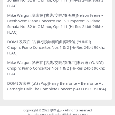
FLAC]
Mike Waigon
发表在
[古典/交响/奏鸣曲]Nelson Freire –
Beethoven: Piano Concerto No. 5 "Emperor" & Piano
Sonata No. 32 in C Minor, Op. 111 [Hi-Res 24bit 96khz
FLAC]
DOMI
发表在
[古典/交响/奏鸣曲]李云迪 (YUNDI) –
Chopin: Piano Concertos Nos 1 & 2 [Hi-Res 24bit 96khz
FLAC]
Mike Waigon
发表在
[古典/交响/奏鸣曲]李云迪 (YUNDI) –
Chopin: Piano Concertos Nos 1 & 2 [Hi-Res 24bit 96khz
FLAC]
DOMI
发表在
[流行Pop]Harry Belafonte – Belafonte At
Carnegie Hall: The Complete Concert [SACD ISO DSD64]
Copyright © 2023
哆咪音乐
- All rights reserved
京ICP备0000000号-1
京公网安备 00000000