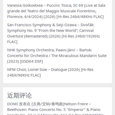
Vanessa Goikoetxea – Puccini: Tosca, SC 69 (Live at Sala
grande del Teatro del Maggio Musicale Fiorentino,
Florence, 6/4/2024) (2026) [Hi-Res 24bit/48KHz FLAC]
San Francisco Symphony & Seiji Ozawa – Dvořák:
Symphony No. 9 “From the New World”; Carnival
Overture (Remastered) (2026) [Hi-Res 24bit/192KHz
FLAC]
NHK Symphony Orchestra, Paavo Järvi – Bartok:
Concerto for Orchestra / The Miraculous Mandarin Suite
(2023) [DSD64 DSF]
NFM Choir, Lionel Sow – Dialogue (2026) [Hi-Res
24bit/96KHz FLAC]
近期评论
DOMI
发表在
[古典/交响/奏鸣曲]Nelson Freire –
Beethoven: Piano Concerto No. 5 "Emperor" & Piano
Sonata No. 32 in C Minor, Op. 111 [Hi-Res 24bit 96khz