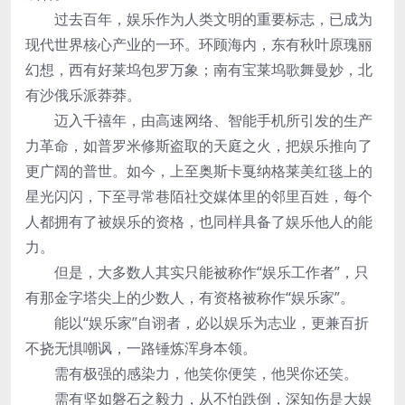
过去百年，娱乐作为人类文明的重要标志，已成为
现代世界核心产业的一环。环顾海内，东有秋叶原瑰丽
幻想，西有好莱坞包罗万象；南有宝莱坞歌舞曼妙，北
有沙俄乐派莽莽。
迈入千禧年，由高速网络、智能手机所引发的生产
力革命，如普罗米修斯盗取的天庭之火，把娱乐推向了
更广阔的普世。如今，上至奥斯卡戛纳格莱美红毯上的
星光闪闪，下至寻常巷陌社交媒体里的邻里百姓，每个
人都拥有了被娱乐的资格，也同样具备了娱乐他人的能
力。
但是，大多数人其实只能被称作“娱乐工作者”，只
有那金字塔尖上的少数人，有资格被称作“娱乐家”。
能以“娱乐家”自诩者，必以娱乐为志业，更兼百折
不挠无惧嘲讽，一路锤炼浑身本领。
需有极强的感染力，他笑你便笑，他哭你还笑。
需有坚如磐石之毅力，从不怕跌倒，深知伤是大娱