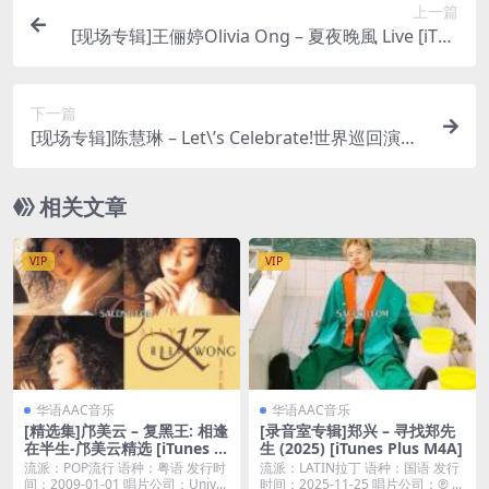
上一篇
[现场专辑]王俪婷Olivia Ong – 夏夜晚風 Live [iTun
es Plus M4A]
下一篇
[现场专辑]陈慧琳 – Let\’s Celebrate!世界巡回演唱
会2015 (Live)[iTunes Plus AAC][百度云]
相关文章
VIP
VIP
华语AAC音乐
华语AAC音乐
[精选集]邝美云 – 复黑王: 相逢
[录音室专辑]郑兴 – 寻找郑先
在半生-邝美云精选 [iTunes Pl
生 (2025) [iTunes Plus M4A]
us M4A]
流派：POP流行 语种：粤语 发行时
流派：LATIN拉丁 语种：国语 发行
间：2009-01-01 唱片公司：Univ...
时间：2025-11-25 唱片公司：℗ ...