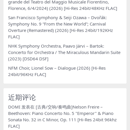
grande del Teatro del Maggio Musicale Fiorentino,
Florence, 6/4/2024) (2026) [Hi-Res 24bit/48KHz FLAC]
San Francisco Symphony & Seiji Ozawa – Dvořák:
Symphony No. 9 “From the New World”; Carnival
Overture (Remastered) (2026) [Hi-Res 24bit/192KHz
FLAC]
NHK Symphony Orchestra, Paavo Järvi – Bartok:
Concerto for Orchestra / The Miraculous Mandarin Suite
(2023) [DSD64 DSF]
NFM Choir, Lionel Sow – Dialogue (2026) [Hi-Res
24bit/96KHz FLAC]
近期评论
DOMI
发表在
[古典/交响/奏鸣曲]Nelson Freire –
Beethoven: Piano Concerto No. 5 "Emperor" & Piano
Sonata No. 32 in C Minor, Op. 111 [Hi-Res 24bit 96khz
FLAC]