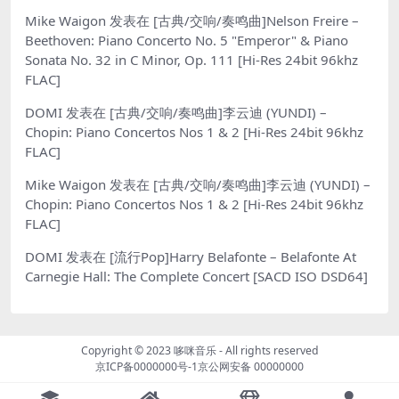
Mike Waigon
发表在
[古典/交响/奏鸣曲]Nelson Freire –
Beethoven: Piano Concerto No. 5 "Emperor" & Piano
Sonata No. 32 in C Minor, Op. 111 [Hi-Res 24bit 96khz
FLAC]
DOMI
发表在
[古典/交响/奏鸣曲]李云迪 (YUNDI) –
Chopin: Piano Concertos Nos 1 & 2 [Hi-Res 24bit 96khz
FLAC]
Mike Waigon
发表在
[古典/交响/奏鸣曲]李云迪 (YUNDI) –
Chopin: Piano Concertos Nos 1 & 2 [Hi-Res 24bit 96khz
FLAC]
DOMI
发表在
[流行Pop]Harry Belafonte – Belafonte At
Carnegie Hall: The Complete Concert [SACD ISO DSD64]
Copyright © 2023
哆咪音乐
- All rights reserved
京ICP备0000000号-1
京公网安备 00000000