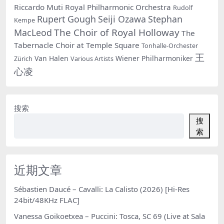
Riccardo Muti
Royal Philharmonic Orchestra
Rudolf
Rupert Gough
Seiji Ozawa
Stephan
Kempe
The Choir of Royal Holloway
MacLeod
The
Tabernacle Choir at Temple Square
Tonhalle-Orchester
王
Van Halen
Wiener Philharmoniker
Zürich
Various Artists
心凌
搜索
搜
索
近期文章
Sébastien Daucé – Cavalli: La Calisto (2026) [Hi-Res
24bit/48KHz FLAC]
Vanessa Goikoetxea – Puccini: Tosca, SC 69 (Live at Sala