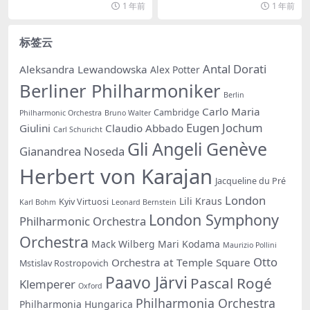
1 年前
1 年前
标签云
Antal Dorati
Aleksandra Lewandowska
Alex Potter
Berliner Philharmoniker
Berlin
Carlo Maria
Cambridge
Philharmonic Orchestra
Bruno Walter
Eugen Jochum
Giulini
Claudio Abbado
Carl Schuricht
Gli Angeli Genève
Gianandrea Noseda
Herbert von Karajan
Jacqueline du Pré
London
Lili Kraus
Kyiv Virtuosi
Karl Bohm
Leonard Bernstein
London Symphony
Philharmonic Orchestra
Orchestra
Mack Wilberg
Mari Kodama
Maurizio Pollini
Otto
Orchestra at Temple Square
Mstislav Rostropovich
Paavo Järvi
Pascal Rogé
Klemperer
Oxford
Philharmonia Orchestra
Philharmonia Hungarica