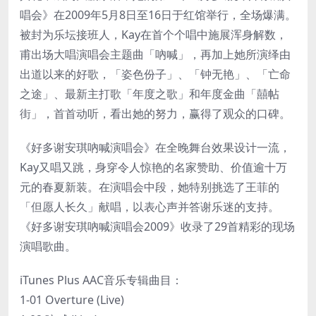
唱会》在2009年5月8日至16日于红馆举行，全场爆满。
被封为乐坛接班人，Kay在首个个唱中施展浑身解数，
甫出场大唱演唱会主题曲「吶喊」，再加上她所演绎由
出道以来的好歌，「姿色份子」、「钟无艳」、「亡命
之途」、最新主打歌「年度之歌」和年度金曲「囍帖
街」，首首动听，看出她的努力，赢得了观众的口碑。
《好多谢安琪吶喊演唱会》在全晚舞台效果设计一流，
Kay又唱又跳，身穿令人惊艳的名家赞助、价值逾十万
元的春夏新装。在演唱会中段，她特别挑选了王菲的
「但愿人长久」献唱，以表心声并答谢乐迷的支持。
《好多谢安琪吶喊演唱会2009》收录了29首精彩的现场
演唱歌曲。
iTunes Plus AAC音乐专辑曲目：
1-01 Overture (Live)