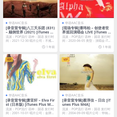
华语AAC音乐
华语AAC音乐
[录音室专辑]八三夭乐团 (831)
[现场专辑]潘玮柏 – 创使者世
– 颠倒世界 (2021) [iTunes Pl
界巡回演唱会 LIVE [iTunes Pl
us M4A]
us M4A]
流派：POP流行 语种：国语 发行时
流派：POP流行 语种：国语 发行时
间：2021-12-30 唱片公司：不搖就
间：2020-06-05 类型：演唱会 iT...
滾...
1 年前
1 年前
VIP
VIP
华语AAC音乐
华语AAC音乐
[录音室专辑]萧亚轩 – Elva Fir
[录音室专辑]蔡淳佳 – 日出 [iT
st (日本版) [iTunes Plus M4
unes Plus M4A]
A]
流派：POP流行 语种：国语 发行时
流派：POP流行 语种：国语 发行时
间：2001-10-01 唱片公司：金牌大
间：2004-09-09 唱片公司：华纳音
风...
乐...