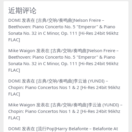
近期评论
DOMI
发表在
[古典/交响/奏鸣曲]Nelson Freire –
Beethoven: Piano Concerto No. 5 "Emperor" & Piano
Sonata No. 32 in C Minor, Op. 111 [Hi-Res 24bit 96khz
FLAC]
Mike Waigon
发表在
[古典/交响/奏鸣曲]Nelson Freire –
Beethoven: Piano Concerto No. 5 "Emperor" & Piano
Sonata No. 32 in C Minor, Op. 111 [Hi-Res 24bit 96khz
FLAC]
DOMI
发表在
[古典/交响/奏鸣曲]李云迪 (YUNDI) –
Chopin: Piano Concertos Nos 1 & 2 [Hi-Res 24bit 96khz
FLAC]
Mike Waigon
发表在
[古典/交响/奏鸣曲]李云迪 (YUNDI) –
Chopin: Piano Concertos Nos 1 & 2 [Hi-Res 24bit 96khz
FLAC]
DOMI
发表在
[流行Pop]Harry Belafonte – Belafonte At