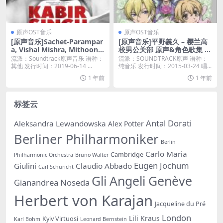
原声OST音乐
原声OST音乐
[原声音乐]Sachet-Parampar
[原声音乐]平野義久 – 樱兰高
a, Vishal Mishra, Mithoon,
校男公关部 原声&角色歌集 特
Akhil Sachdeva & Amaal M
别篇 [iTunes Plus M4A]
流派：Soundtrack原声音乐 语种：
流派：SOUNDTRACK原声 语种：
allik – Kabir Singh (Original
其他 发行时间：2019-06-14 ...
纯音乐 发行时间：2015-03-24 唱...
Motion Picture Soundtrac
1 年前
1 年前
k) [iTunes Plus M4A]
标签云
Antal Dorati
Aleksandra Lewandowska
Alex Potter
Berliner Philharmoniker
Berlin
Carlo Maria
Cambridge
Philharmonic Orchestra
Bruno Walter
Eugen Jochum
Giulini
Claudio Abbado
Carl Schuricht
Gli Angeli Genève
Gianandrea Noseda
Herbert von Karajan
Jacqueline du Pré
London
Lili Kraus
Kyiv Virtuosi
Karl Bohm
Leonard Bernstein