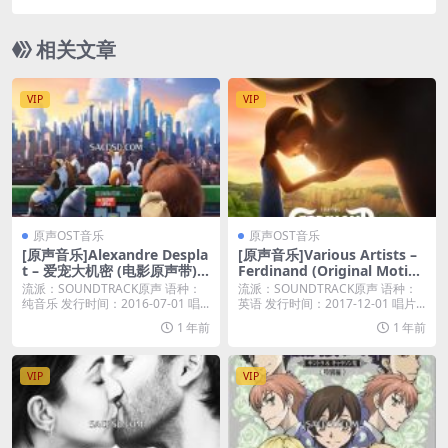
相关文章
VIP
VIP
原声OST音乐
原声OST音乐
[原声音乐]Alexandre Despla
[原声音乐]Various Artists –
t – 爱宠大机密 (电影原声带) [i
Ferdinand (Original Motion
Tunes Plus M4A]
Picture Soundtrack) – EP [i
流派：SOUNDTRACK原声 语种：
流派：SOUNDTRACK原声 语种：
Tunes Plus M4A]
纯音乐 发行时间：2016-07-01 唱...
英语 发行时间：2017-12-01 唱片...
1 年前
1 年前
VIP
VIP