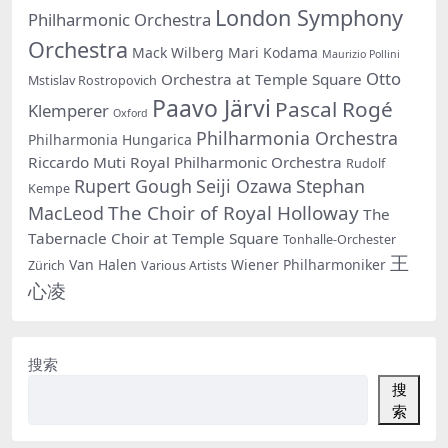
London Symphony
Philharmonic Orchestra
Orchestra
Mack Wilberg
Mari Kodama
Maurizio Pollini
Otto
Orchestra at Temple Square
Mstislav Rostropovich
Paavo Järvi
Pascal Rogé
Klemperer
Oxford
Philharmonia Orchestra
Philharmonia Hungarica
Riccardo Muti
Royal Philharmonic Orchestra
Rudolf
Rupert Gough
Seiji Ozawa
Stephan
Kempe
The Choir of Royal Holloway
MacLeod
The
Tabernacle Choir at Temple Square
Tonhalle-Orchester
王
Van Halen
Wiener Philharmoniker
Zürich
Various Artists
心凌
搜索
搜
索