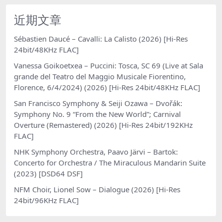
近期文章
Sébastien Daucé – Cavalli: La Calisto (2026) [Hi-Res
24bit/48KHz FLAC]
Vanessa Goikoetxea – Puccini: Tosca, SC 69 (Live at Sala
grande del Teatro del Maggio Musicale Fiorentino,
Florence, 6/4/2024) (2026) [Hi-Res 24bit/48KHz FLAC]
San Francisco Symphony & Seiji Ozawa – Dvořák:
Symphony No. 9 “From the New World”; Carnival
Overture (Remastered) (2026) [Hi-Res 24bit/192KHz
FLAC]
NHK Symphony Orchestra, Paavo Järvi – Bartok:
Concerto for Orchestra / The Miraculous Mandarin Suite
(2023) [DSD64 DSF]
NFM Choir, Lionel Sow – Dialogue (2026) [Hi-Res
24bit/96KHz FLAC]