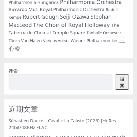
Philharmonia Orchestra
Philharmonia Hungarica
Riccardo Muti
Royal Philharmonic Orchestra
Rudolf
Rupert Gough
Seiji Ozawa
Stephan
Kempe
The Choir of Royal Holloway
MacLeod
The
Tabernacle Choir at Temple Square
Tonhalle-Orchester
王
Van Halen
Wiener Philharmoniker
Zürich
Various Artists
心凌
搜索
搜
索
近期文章
Sébastien Daucé – Cavalli: La Calisto (2026) [Hi-Res
24bit/48KHz FLAC]
Vanessa Goikoetxea – Puccini: Tosca, SC 69 (Live at Sala