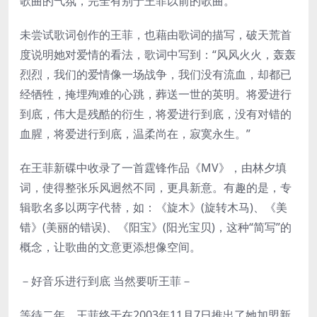
歌曲的气氛，完全有别于王菲以前的歌曲。
未尝试歌词创作的王菲，也藉由歌词的描写，破天荒首
度说明她对爱情的看法，歌词中写到：“风风火火，轰轰
烈烈，我们的爱情像一场战争，我们没有流血，却都已
经牺牲，掩埋殉难的心跳，葬送一世的英明。将爱进行
到底，伟大是残酷的衍生，将爱进行到底，没有对错的
血腥，将爱进行到底，温柔尚在，寂寞永生。”
在王菲新碟中收录了一首霆锋作品《MV》，由林夕填
词，使得整张乐风迥然不同，更具新意。有趣的是，专
辑歌名多以两字代替，如：《旋木》(旋转木马)、《美
错》(美丽的错误)、《阳宝》(阳光宝贝)，这种“简写”的
概念，让歌曲的文意更添想像空间。
－好音乐进行到底 当然要听王菲－
等待二年，王菲终于在2003年11月7日推出了她加盟新