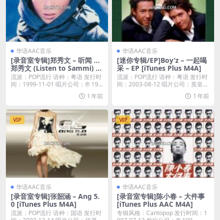
华语AAC音乐
华语AAC音乐
[录音室专辑]郑秀文 – 听闻 …
[迷你专辑/EP]Boy’z – 一起喝
郑秀文 (Listen to Sammi) [i
采 – EP [iTunes Plus M4A]
Tunes Plus M4A]
流派：POP流行 语种：粤语 发行时
流派：POP流行 语种：粤语 发行时
间：1999-11-01 唱片公司：℗ 19...
间：2003-08-12 唱片公司：英皇唱
片...
1 年前
1 年前
VIP
VIP
华语AAC音乐
华语AAC音乐
[录音室专辑]张韶涵 – Ang 5.
[录音室专辑]陈小春 – 大件事
0 [iTunes Plus M4A]
[iTunes Plus AAC M4A]
流派：POP流行 语种：国语 发行时
专辑风格：Cantopop 发行时间：1