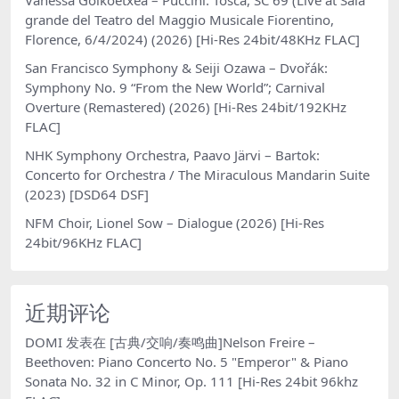
grande del Teatro del Maggio Musicale Fiorentino,
Florence, 6/4/2024) (2026) [Hi-Res 24bit/48KHz FLAC]
San Francisco Symphony & Seiji Ozawa – Dvořák:
Symphony No. 9 “From the New World”; Carnival
Overture (Remastered) (2026) [Hi-Res 24bit/192KHz
FLAC]
NHK Symphony Orchestra, Paavo Järvi – Bartok:
Concerto for Orchestra / The Miraculous Mandarin Suite
(2023) [DSD64 DSF]
NFM Choir, Lionel Sow – Dialogue (2026) [Hi-Res
24bit/96KHz FLAC]
近期评论
DOMI
发表在
[古典/交响/奏鸣曲]Nelson Freire –
Beethoven: Piano Concerto No. 5 "Emperor" & Piano
Sonata No. 32 in C Minor, Op. 111 [Hi-Res 24bit 96khz