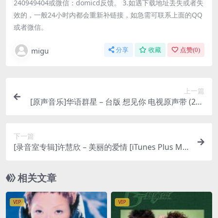
240949404或微信：domicd反馈。 3.如遇下载地址丢失或者失
效的，一般24小时内都会重新补链接，如急需可联系上面的QQ
或者微信。
migu
分享
收藏
点赞(
0
)
上一篇
[原声音乐]华语群星 – 台版 想见你 电视原声带 (202
0) [iTunes Plus M4A]
下一篇
[录音室专辑]许慧欣 – 美丽的爱情 [iTunes Plus M4
A]
相关文章
VIP
VIP