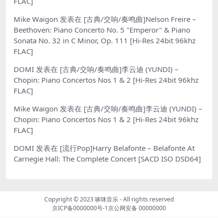
FLAC]
Mike Waigon
发表在
[古典/交响/奏鸣曲]Nelson Freire –
Beethoven: Piano Concerto No. 5 "Emperor" & Piano
Sonata No. 32 in C Minor, Op. 111 [Hi-Res 24bit 96khz
FLAC]
DOMI
发表在
[古典/交响/奏鸣曲]李云迪 (YUNDI) –
Chopin: Piano Concertos Nos 1 & 2 [Hi-Res 24bit 96khz
FLAC]
Mike Waigon
发表在
[古典/交响/奏鸣曲]李云迪 (YUNDI) –
Chopin: Piano Concertos Nos 1 & 2 [Hi-Res 24bit 96khz
FLAC]
DOMI
发表在
[流行Pop]Harry Belafonte – Belafonte At
Carnegie Hall: The Complete Concert [SACD ISO DSD64]
Copyright © 2023
哆咪音乐
- All rights reserved
京ICP备0000000号-1
京公网安备 00000000