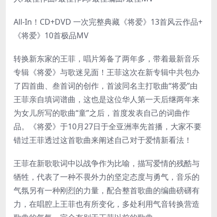
All-In！CD+DVD 一次完整典藏《将爱》13首风云作品+
《将爱》10首极品MV
转换新东家的王菲，唱片筹备了两年多，带着最新音乐
专辑《将爱》与歌迷见面！王菲这次在新专辑中共包办
了四首曲、叁首词的创作，首波同名主打歌曲“将爱”由
王菲亲自填词谱曲，这也是这位华人第一天后继两年来
为女儿所写的歌曲“童”之后，首度发表自己的词曲作
品。《将爱》于10月27日于全亚洲率先首播，大家不要
错过王菲透过这首歌曲来阐述自己对于爱情新看法！
王菲在新歌歌词中以战争作为比喻，描写爱情的残酷与
牺牲，代表了一种不畏外力的坚定态度与勇气，音乐的
气氛另有一种刚烈的力量，配合整首歌曲的编曲磅礴有
力，在唱腔上王菲也有所变化，多处利用气音转换营造