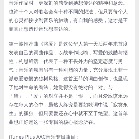
音乐作品时，更深刻的感受到她想传达的精神和意念。
也许十个人对歌名会有十种不同的想法，但只要每个人
的心灵都接收到音乐的触动，有自我的感受，这才是王
菲真正想透过音乐想表达的。
第一波推荐曲《将爱》是这位华人第一天后两年来首度
发表自己的词曲作品，以战争作比喻，写爱的残酷与牺
牲，构思鲜活，代表了一种不畏外力的坚定态度与勇
气；音乐的氛围另有一种刚烈的力量，充分展现王菲一
派敢爱敢恨的独树风格。这首王菲的词曲创作，也呈现
了她对生命的看法，她觉得没有绝对的「对」与
「错」，「爱」的对立并不是「恨」，而且爱应该永远
存在每人的心中，虽然人终究是要如歌词中说「寂寞永
生」的孤独，但只要爱还在心中就不至于绝望。这首单
曲也正好是这一张专辑的核心概念所在。
iTunes Plus AAC音乐专辑曲目：