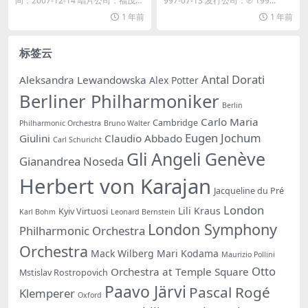
间：2007-12-14 唱片公司：福茂唱
997-07-13 发行公司：℗ 199...
片...
1 年前
1 年前
标签云
Antal Dorati
Aleksandra Lewandowska
Alex Potter
Berliner Philharmoniker
Berlin
Carlo Maria
Cambridge
Philharmonic Orchestra
Bruno Walter
Eugen Jochum
Giulini
Claudio Abbado
Carl Schuricht
Gli Angeli Genève
Gianandrea Noseda
Herbert von Karajan
Jacqueline du Pré
London
Lili Kraus
Kyiv Virtuosi
Karl Bohm
Leonard Bernstein
London Symphony
Philharmonic Orchestra
Orchestra
Mack Wilberg
Mari Kodama
Maurizio Pollini
Otto
Orchestra at Temple Square
Mstislav Rostropovich
Paavo Järvi
Pascal Rogé
Klemperer
Oxford