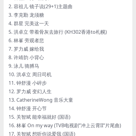
2. 容祖儿 镜子说(29+1)主题曲
3. 李克勤 龙须糖
4. 群星 完美这一天
5. 洪卓立 带着骨灰去旅行 (KH302香港to札幌)
6. 林峯 旁观者悲
7. 罗力威 嫁给我
8. 许靖韵 小背心
9. 泳儿 骑膊马
10. 洪卓立 周日司机
11. 钟舒漫 小碎步
12. 罗力威 变幻人生
13. CatherineWong 音乐大童
14. 钟舒漫 开心节
15. 关智斌 能幸福就好 (国语)
16. 林峯 On my way (TVB电视剧”冲上云霄II”片尾曲)
17. 关智斌 想听你说爱我 (国语)