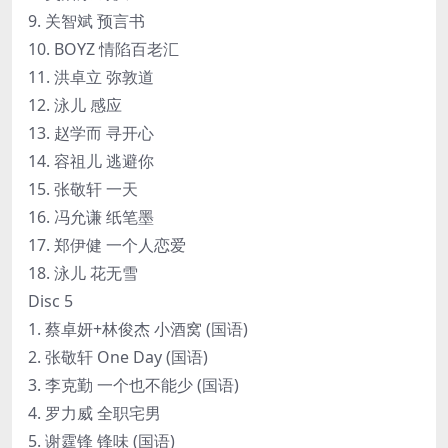
9. 关智斌 预言书
10. BOYZ 情陷百老汇
11. 洪卓立 弥敦道
12. 泳儿 感应
13. 赵学而 寻开心
14. 容祖儿 逃避你
15. 张敬轩 一天
16. 冯允谦 纸笔墨
17. 郑伊健 一个人恋爱
18. 泳儿 花无雪
Disc 5
1. 蔡卓妍+林俊杰 小酒窝 (国语)
2. 张敬轩 One Day (国语)
3. 李克勤 一个也不能少 (国语)
4. 罗力威 全职宅男
5. 谢霆锋 锋味 (国语)