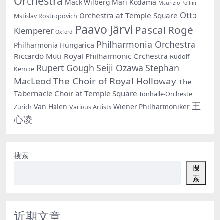
Orchestra
Mack Wilberg
Mari Kodama
Maurizio Pollini
Otto
Orchestra at Temple Square
Mstislav Rostropovich
Paavo Järvi
Pascal Rogé
Klemperer
Oxford
Philharmonia Orchestra
Philharmonia Hungarica
Riccardo Muti
Royal Philharmonic Orchestra
Rudolf
Rupert Gough
Seiji Ozawa
Stephan
Kempe
The Choir of Royal Holloway
MacLeod
The
Tabernacle Choir at Temple Square
Tonhalle-Orchester
王
Van Halen
Wiener Philharmoniker
Zürich
Various Artists
心凌
搜索
搜
索
近期文章