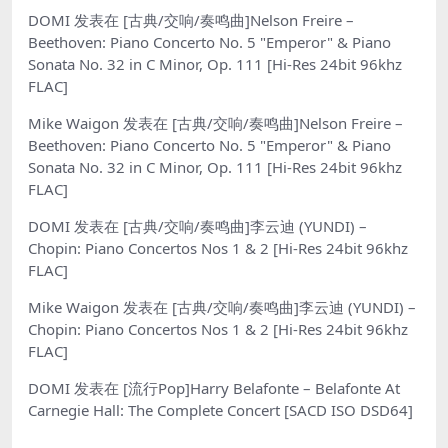
DOMI
发表在
[古典/交响/奏鸣曲]Nelson Freire –
Beethoven: Piano Concerto No. 5 "Emperor" & Piano
Sonata No. 32 in C Minor, Op. 111 [Hi-Res 24bit 96khz
FLAC]
Mike Waigon
发表在
[古典/交响/奏鸣曲]Nelson Freire –
Beethoven: Piano Concerto No. 5 "Emperor" & Piano
Sonata No. 32 in C Minor, Op. 111 [Hi-Res 24bit 96khz
FLAC]
DOMI
发表在
[古典/交响/奏鸣曲]李云迪 (YUNDI) –
Chopin: Piano Concertos Nos 1 & 2 [Hi-Res 24bit 96khz
FLAC]
Mike Waigon
发表在
[古典/交响/奏鸣曲]李云迪 (YUNDI) –
Chopin: Piano Concertos Nos 1 & 2 [Hi-Res 24bit 96khz
FLAC]
DOMI
发表在
[流行Pop]Harry Belafonte – Belafonte At
Carnegie Hall: The Complete Concert [SACD ISO DSD64]