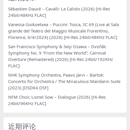
Sébastien Daucé – Cavalli: La Calisto (2026) [Hi-Res
24bit/48KHz FLAC]
Vanessa Goikoetxea – Puccini: Tosca, SC 69 (Live at Sala
grande del Teatro del Maggio Musicale Fiorentino,
Florence, 6/4/2024) (2026) [Hi-Res 24bit/48KHz FLAC]
San Francisco Symphony & Seiji Ozawa – Dvořák:
Symphony No. 9 “From the New World”; Carnival
Overture (Remastered) (2026) [Hi-Res 24bit/192KHz
FLAC]
NHK Symphony Orchestra, Paavo Järvi – Bartok:
Concerto for Orchestra / The Miraculous Mandarin Suite
(2023) [DSD64 DSF]
NFM Choir, Lionel Sow – Dialogue (2026) [Hi-Res
24bit/96KHz FLAC]
近期评论