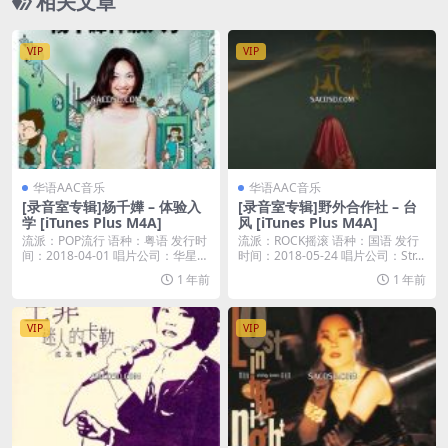
相关文章
VIP
VIP
华语AAC音乐
华语AAC音乐
[录音室专辑]杨千嬅 – 体验入
[录音室专辑]野外合作社 – 台
学 [iTunes Plus M4A]
风 [iTunes Plus M4A]
流派：POP流行 语种：粤语 发行时
流派：ROCK摇滚 语种：国语 发行
间：2018-04-01 唱片公司：华星唱
时间：2018-05-24 唱片公司：Str...
片...
1 年前
1 年前
VIP
VIP