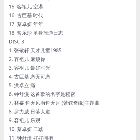
15. 容祖儿 空港
16. 古巨基 时代
17. 蔡卓妍 年年
18. 曾乐彤 单身旅游日志
DISC 3
1. 张敬轩 天才儿童1985
2. 容祖儿 麻烦你
3. 容祖儿 最好时光
4. 古巨基 恋无可恋
5. 洪卓立 痛
6. 钟舒漫 这首歌的名字是秘密
7. 林峯 也无风雨也无月 (紫钗奇缘)主题曲
8. 罗力威 日落大道
9. 容祖儿 乐观
10. 蔡卓妍 二减一
11. 钟舒漫 好好拥抱