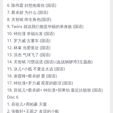
6. 陈伟霆 好想抱着你 (国语)
7. 蔡卓妍 为什么 (国语)
8. 关智斌 终生角色(国语)
9. Twins 就说我们都是华丽的单身族 (国语)
10. 钟欣潼 幸福出发 (国语)
11. 罗力威 古董车 (国语)
12. 林峯 当爱靠近 (国语)
13. 洪杰 气球飞了 (国语)
14. 关智斌 习惯说谎 (国语) (血战铜锣湾3主题曲)
15. 泳儿+小贱 不要走太远 (国语)
16. 谢霆锋+蔡卓妍 爱 (国语)
17. 钟欣潼+罗力威 星星的眼泪 (国语)
18. 容祖儿+蔡卓妍+ 钟欣潼+郑希怡 最近比较烦 (国语)
Disc 6
1. 容祖儿+周柏豪 天窗
2. 张敬轩+王菀之 友谊的小船