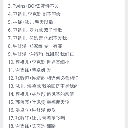
3. Twins+BOYZ 死性不改
4. 容祖儿 李克勤 刻不容缓
5. 林峯+泳儿 明天以后
6. 容祖儿+罗力威 双子情歌
7. 容祖儿+吴浩康 他都不爱我
8. 钟舒漫+郑家维 专一有罪
9. 钟舒漫+许靖韵+陈凯彤 我们仨
10. 容祖儿+李克勤 世界真细小
11. 谢霆锋+蔡卓妍 爱
12. 张致恒+许靖韵 相逢何必曾相识
13. 泳儿+海鸣威 我的回忆不是我的
14. 容祖儿+林欣彤 追风筝的风筝
15. 郭伟亮+叶佩雯 幸福摩天轮
16. 洪卓立+钟舒漫 傻瓜
17. 张敬轩+泳儿 带着梦飞翔
18. 谢霆锋+陈奕迅 细路