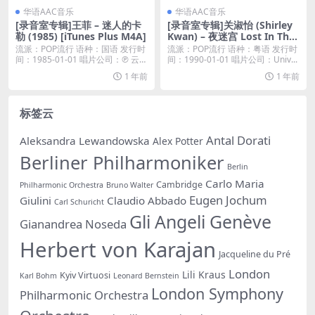
华语AAC音乐
华语AAC音乐
[录音室专辑]王菲 – 迷人的卡
[录音室专辑]关淑怡 (Shirley
勒 (1985) [iTunes Plus M4A]
Kwan) – 夜迷宫 Lost In The
Night (1990) [iTunes Plus M
流派：POP流行 语种：国语 发行时
流派：POP流行 语种：粤语 发行时
4A]
间：1985-01-01 唱片公司：℗ 云
间：1990-01-01 唱片公司：Univ...
南...
1 年前
1 年前
标签云
Antal Dorati
Aleksandra Lewandowska
Alex Potter
Berliner Philharmoniker
Berlin
Carlo Maria
Cambridge
Philharmonic Orchestra
Bruno Walter
Eugen Jochum
Giulini
Claudio Abbado
Carl Schuricht
Gli Angeli Genève
Gianandrea Noseda
Herbert von Karajan
Jacqueline du Pré
London
Lili Kraus
Kyiv Virtuosi
Karl Bohm
Leonard Bernstein
London Symphony
Philharmonic Orchestra