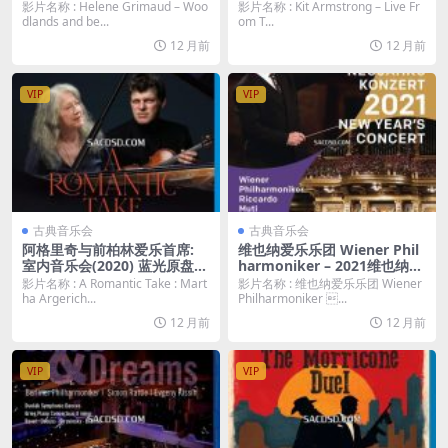
s and beyond… (2020) 蓝光
a House Bayreuth (2019) 蓝
影片名称 : Helene Grimaud – Woo
影片名称 : Kit Armstrong – Live Fr
原盘 [BDMV 17.1G]
光原盘 [BDMV 22.1G]
dlands and be...
om T...
12 月前
12 月前
VIP
VIP
古典音乐会
古典音乐会
阿格里奇与前柏林爱乐首席:
维也纳爱乐乐团 Wiener Phil
室内音乐会(2020) 蓝光原盘
harmoniker – 2021维也纳新
[BDMV 26.2G]
年音乐会 New Year´ s Conce
影片名称 : A Romantic Take : Mart
影片名称 : 维也纳爱乐乐团 Wiener
rt 2021 / Neujahrskonzert
ha Argerich...
Philharmoniker ...
(2021) 蓝光原盘 [BDMV 36.0
12 月前
12 月前
G]
VIP
VIP