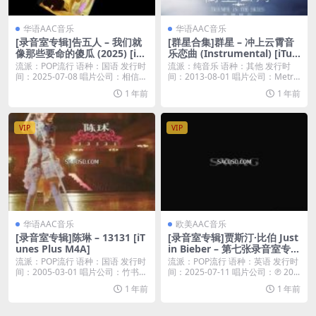
华语AAC音乐
华语AAC音乐
[录音室专辑]告五人 – 我们就
[群星合集]群星 – 冲上云霄音
像那些要命的傻瓜 (2025) [iTu
乐恋曲 (Instrumental) [iTun
nes Plus M4A]
es Plus M4A]
流派：POP流行 语种：国语 发行时
流派：纯音乐 语种：其他 发行时
间：2025-07-08 唱片公司：相信音
间：2013-08-01 唱片公司：Metro
乐...
...
1 年前
1 年前
VIP
VIP
华语AAC音乐
欧美AAC音乐
[录音室专辑]陈琳 – 13131 [iT
[录音室专辑]贾斯汀·比伯 Just
unes Plus M4A]
in Bieber – 第七张录音室专辑
SWAG + Clean版本 (2025) [i
流派：POP流行 语种：国语 发行时
流派：POP流行 语种：英语 发行时
Tunes Plus M4A]
间：2005-03-01 唱片公司：竹书文
间：2025-07-11 唱片公司：℗ 20...
化...
1 年前
1 年前