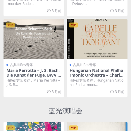
ürger als Edelmann & Meta
FLAC]
rmoniker, Rudol...
– Debuss...
morphosen (2026) [Hi-Res
3 月前
3 月前
24bit/96KHz FLAC]
VIP
VIP
古典HiRes音乐
古典HiRes音乐
Maria Perrotta – J. S. Bach:
Hungarian National Philha
Die Kunst der Fuge, BWV 1
rmonic Orchestra – Charles
080 (2026) [Hi-Res 24bit/96
Silver: La Belle au bois dor
HiRes专辑名称：Maria Perrotta –
HiRes专辑名称：Hungarian Natio
KHz FLAC]
mant (2026) [Hi-Res 24bit/
J. S. B...
nal Philharmoni...
48KHz FLAC]
3 月前
3 月前
蓝光演唱会
VIP
VIP