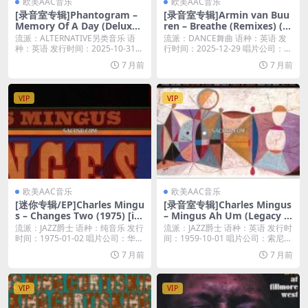
欧美AAC音乐
欧美AAC音乐
[录音室专辑]Phantogram –
[录音室专辑]Armin van Buu
Memory Of A Day (Deluxe)
ren – Breathe (Remixes) (2
(2025) [iTunes Plus M4A]
025) [iTunes Plus M4A]
流派：ALTERNATIVE另类音乐 语
流派：DANCE舞曲 语种：英语 发
种：英语 发行时间：2025-10-31...
行时间：2025-12-29 唱片公司：A
r...
7 月前
7 月前
VIP
VIP
欧美AAC音乐
欧美AAC音乐
[迷你专辑/EP]Charles Mingu
[录音室专辑]Charles Mingus
s – Changes Two (1975) [iT
– Mingus Ah Um (Legacy E
unes Plus M4A]
dition) (1959) [iTunes Plus
流派：JAZZ爵士 语种：纯音乐 发行
流派：JAZZ爵士 语种：英语 发行时
M4A]
时间：1975-01-02 唱片公司：华
间：1959-10-01 唱片公司：索尼
纳...
音...
7 月前
7 月前
VIP
VIP