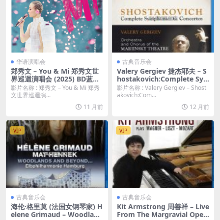
华语演唱会
古典音乐会
郑秀文 – You & Mi 郑秀文世
Valery Gergiev 捷杰耶夫 – S
界巡迴演唱会 (2025) BD蓝光
hostakovich:Complete Sy
原盘 [BDISO 2BD 56.3GB]
mphonies & Concertos (20
影片名称 : 郑秀文 – You & Mi 郑秀
影片名称 : Valery Gergiev – Shost
15) 蓝光原盘 [4BDMV 170.5
文世界巡迴演...
akovich:Com...
G]
11 月前
12 月前
VIP
VIP
古典音乐会
古典音乐会
海伦·格里莫 (法国女钢琴家) H
Kit Armstrong 周善祥 – Live
elene Grimaud – Woodland
From The Margravial Oper