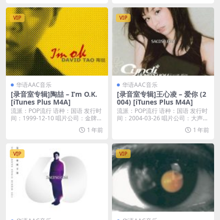
VIP
VIP
华语AAC音乐
华语AAC音乐
[录音室专辑]陶喆 – I’m O.K.
[录音室专辑]王心凌 – 爱你 (2
[iTunes Plus M4A]
004) [iTunes Plus M4A]
流派：POP流行 语种：国语 发行时
流派：POP流行 语种：国语 发行时
间：1999-12-10 唱片公司：金牌大
间：2004-03-26 唱片公司：大声好
风...
乐...
1 年前
1 年前
VIP
VIP