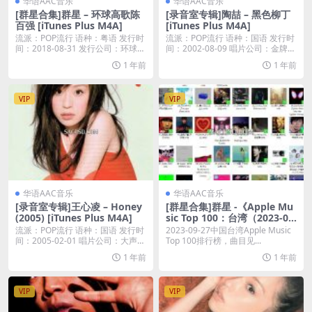
华语AAC音乐
华语AAC音乐
[群星合集]群星 – 环球高歌陈
[录音室专辑]陶喆 – 黑色柳丁
百强 [iTunes Plus M4A]
[iTunes Plus M4A]
流派：POP流行 语种：粤语 发行时
流派：POP流行 语种：国语 发行时
间：2018-08-31 发行公司：环球唱
间：2002-08-09 唱片公司：金牌大
片...
风...
1 年前
1 年前
VIP
VIP
华语AAC音乐
华语AAC音乐
[录音室专辑]王心凌 – Honey
[群星合集]群星 -《Apple Mu
(2005) [iTunes Plus M4A]
sic Top 100：台湾（2023-09
-27）》 [iTunes Plus AAC M
流派：POP流行 语种：国语 发行时
2023-09-27中国台湾Apple Music
4A]
间：2005-02-01 唱片公司：大声好
Top 100排行榜，曲目见...
乐...
1 年前
1 年前
VIP
VIP