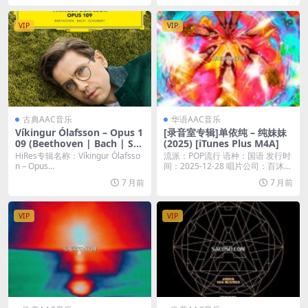
VIP
VIP
古典AAC音乐
华语AAC音乐
Víkingur Ólafsson – Opus 1
[录音室专辑]单依纯 – 纯妹妹
09 (Beethoven | Bach | Sch
(2025) [iTunes Plus M4A]
ubert) (2025) [Hi-Res 24bit/
HiRes专辑名称：Víkingur Ólafsso
流派：POP流行 语种：国语 发行时
192KHz FLAC]
n – Opus...
间：2025-12-28 唱片公司：百沐娱
乐...
7 月前
7 月前
VIP
VIP