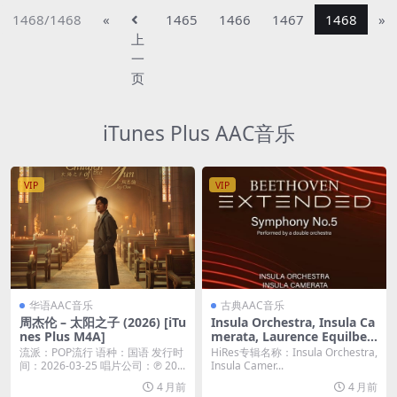
1468/1468
«
1465
1466
1467
1468
»
上
一
页
iTunes Plus AAC音乐
VIP
VIP
华语AAC音乐
古典AAC音乐
周杰伦 – 太阳之子 (2026) [iTu
Insula Orchestra, Insula Ca
nes Plus M4A]
merata, Laurence Equilbey
– ‘Beethoven Extended’: Sy
流派：POP流行 语种：国语 发行时
HiRes专辑名称：Insula Orchestra,
mphony No. 5 (2026) [Hi-R
间：2026-03-25 唱片公司：℗ 20...
Insula Camer...
es 24bit/96KHz FLAC]
4 月前
4 月前