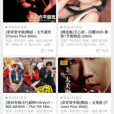
华语AAC音乐
华语AAC音乐
[录音室专辑]陶喆 – 太平盛世
[精选集]王心凌 – 闪耀2005 新
[iTunes Plus M4A]
歌+节奏精选 (2005)
流派：POP流行 语种：国语 发行时
流派：POP流行 语种：国语 发行时
间：2005-01-21 唱片公司：金牌大
间：2005-07-01 唱片公司：大声好
风...
乐...
1 年前
1 年前
VIP
VIP
华语AAC音乐
华语AAC音乐
[迷你专辑/EP]威神V(WayV) –
[录音室专辑]陶喆 – 太美丽 [iT
BIG BANDS – The 7th Mini
unes Plus M4A]
Album – EP (2025) [iTunes
流派：POP流行 语种：国语 发行时
流派：POP流行 语种：国语 发行时