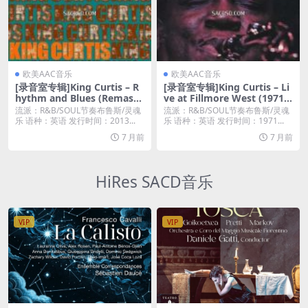
欧美AAC音乐
欧美AAC音乐
[录音室专辑]King Curtis – R
[录音室专辑]King Curtis – Li
hythm and Blues (Remaste
ve at Fillmore West (1971)
red) (2013) [iTunes Plus M4
[iTunes Plus M4A]
流派：R&B/SOUL节奏布鲁斯/灵魂
流派：R&B/SOUL节奏布鲁斯/灵魂
A]
乐 语种：英语 发行时间：2013...
乐 语种：英语 发行时间：1971...
7 月前
7 月前
HiRes SACD音乐
VIP
VIP