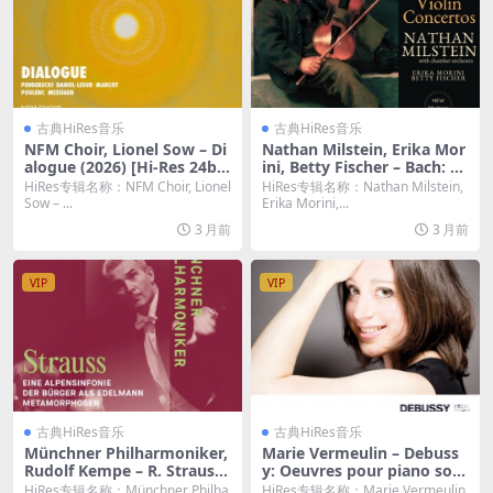
古典HiRes音乐
古典HiRes音乐
NFM Choir, Lionel Sow – Di
Nathan Milstein, Erika Mor
alogue (2026) [Hi-Res 24bi
ini, Betty Fischer – Bach: Th
t/96KHz FLAC]
e Violin Concertos by Nath
HiRes专辑名称：NFM Choir, Lionel
HiRes专辑名称：Nathan Milstein,
an Milstein (2026.b Remast
Sow – ...
Erika Morini,...
ered, New-York 1964-1966)
3 月前
3 月前
(2026) [Hi-Res 24bit/96KHz
FLAC]
VIP
VIP
古典HiRes音乐
古典HiRes音乐
Münchner Philharmoniker,
Marie Vermeulin – Debuss
Rudolf Kempe – R. Strauss:
y: Oeuvres pour piano solo
Eine Alpensinfonie & Der B
(2016) [Hi-Res 24bit/96KHz
HiRes专辑名称：Münchner Philha
HiRes专辑名称：Marie Vermeulin