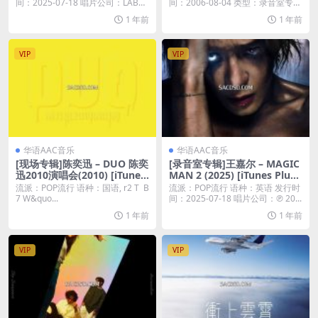
Plus M4A]
间：2025-07-18 唱片公司：LAB
间：2006-08-04 类型：录音室专辑
E...
...
1 年前
1 年前
VIP
VIP
华语AAC音乐
华语AAC音乐
[现场专辑]陈奕迅 – DUO 陈奕
[录音室专辑]王嘉尔 – MAGIC
迅2010演唱会(2010) [iTunes
MAN 2 (2025) [iTunes Plus
Plus M4A]
M4A]
流派：POP流行 语种：国语, r2 T B
流派：POP流行 语种：英语 发行时
7 W&quo...
间：2025-07-18 唱片公司：℗ 20...
1 年前
1 年前
VIP
VIP