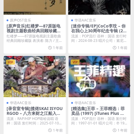
原声OST音乐
华语AAC音乐
[原声音乐]红楼梦—87原版电
[迷你专辑/EP]CoCo李玟 – 你
视剧主题歌曲经典回顾珍藏版
在我心上30周年纪念专辑 (20
[无损WAV 分轨]
24) [iTunes Plus M4A]
红楼梦——87原版电视剧主题歌曲
流派：POP流行 语种：国语 发行时
经典回顾珍藏版 表演者: 陈力 / 王洁
间：2024-08-23 唱片公司：索尼音
实 / ...
乐...
1 年前
1 年前
VIP
VIP
华语AAC音乐
华语AAC音乐
[录音室专辑]揽佬SKAI ISYOU
[精选集]王菲 – 王菲精选：菲
RGOD – 八方来财之江船入海
卖品 (1997) [iTunes Plus M4
(2025) [iTunes Plus M4A]
A]
流派：RAP/HIP HOP嘻哈说唱 语
流派：POP流行 语种：国语 发行时
种：国语 发行时间：2025-07-10...
间：1997-01-01 唱片公司：℗ 19...
1 年前
1 年前