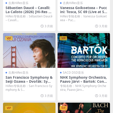
古典HiRes音乐
古典HiRes音乐
Sébastien Daucé – Cavalli:
Vanessa Goikoetxea – Pucc
La Calisto (2026) [Hi-Res 24
ini: Tosca, SC 69 (Live at Sal
bit/48KHz FLAC]
a grande del Teatro del Ma
HiRes专辑名称：Sébastien Daucé
HiRes专辑名称：Vanessa Goikoet
ggio Musicale Fiorentino, F
– Cavall...
xea – Puc...
lorence, 6/4/2024) (2026)
3 月前
3 月前
[Hi-Res 24bit/48KHz FLAC]
VIP
VIP
古典HiRes音乐
SACD DSD音乐
San Francisco Symphony &
NHK Symphony Orchestra,
Seiji Ozawa – Dvořák: Sym
Paavo Järvi – Bartok: Conc
phony No. 9 “From the Ne
erto for Orchestra / The Mi
HiRes专辑名称：San Francisco Sy
专辑名称：NHK Symphony Orche
w World”; Carnival Overtur
raculous Mandarin Suite (2
mphony & S...
stra, Paavo Järv...
e (Remastered) (2026) [Hi-
023) [DSD64 DSF]
3 月前
3 月前
Res 24bit/192KHz FLAC]
VIP
VIP