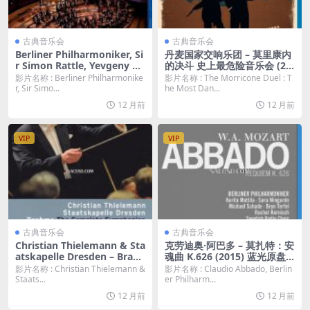
古典音乐会
古典音乐会
Berliner Philharmoniker, Si
丹麦国家交响乐团 – 莫里康内
r Simon Rattle, Yevgeny Ki
的决斗 史上最危险音乐会 (20
ssin ‎– Dances & Dreams (20
18) 蓝光原盘 [BDMV 19.1G]
影片名称 : Berliner Philharmonike
影片名称 : The Morricone Duel : T
11) 蓝光原盘 [BDMV 20.2G]
r, Sir Simo...
he Most Dan...
12 月前
12 月前
VIP
VIP
古典音乐会
古典音乐会
Christian Thielemann & Sta
克劳迪奥·阿巴多 – 莫扎特：安
atskapelle Dresden – Brah
魂曲 K.626 (2015) 蓝光原盘
ms: The Complete Sympho
[BDMV 14.35G]
影片名称 : Christian Thielemann &
影片名称 : Claudio Abbado, Berlin
nies (2014) 2BD 蓝光原盘 [B
Staats...
er Philharm...
DMV 58.4G]
12 月前
12 月前