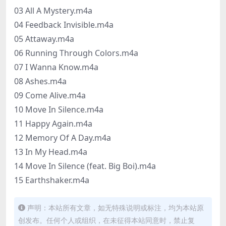
03 All A Mystery.m4a
04 Feedback Invisible.m4a
05 Attaway.m4a
06 Running Through Colors.m4a
07 I Wanna Know.m4a
08 Ashes.m4a
09 Come Alive.m4a
10 Move In Silence.m4a
11 Happy Again.m4a
12 Memory Of A Day.m4a
13 In My Head.m4a
14 Move In Silence (feat. Big Boi).m4a
15 Earthshaker.m4a
声明：本站所有文章，如无特殊说明或标注，均为本站原
创发布。任何个人或组织，在未征得本站同意时，禁止复