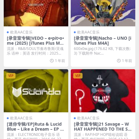
欧美AAC音乐
欧美AAC音乐
[录音室专辑]VEDO – e•pit•o•
[录音室专辑]Nacho – UNO [i
me (2025) [iTunes Plus M4
Tunes Plus M4A]
A]
流派：R&B/SOUL节奏布鲁斯/灵魂
600x0w.jpg (176.62 KB, 下载次数:
乐 语种：英语 发行时间：2025...
3) 下载附件 Nac...
1 年前
1 年前
VIP
VIP
欧美AAC音乐
欧美AAC音乐
[迷你专辑/EP]Ruta & Lucid
[录音室专辑]21 Savage – W
Blue – Like a Dream – EP [iT
HAT HAPPENED TO THE ST
unes Plus M4A]
REETS? (2025) [iTunes Plus
流派：ELECTRONIC电子音乐 语
流派：RAP/HIP HOP嘻哈说唱 语
M4A + M4V]