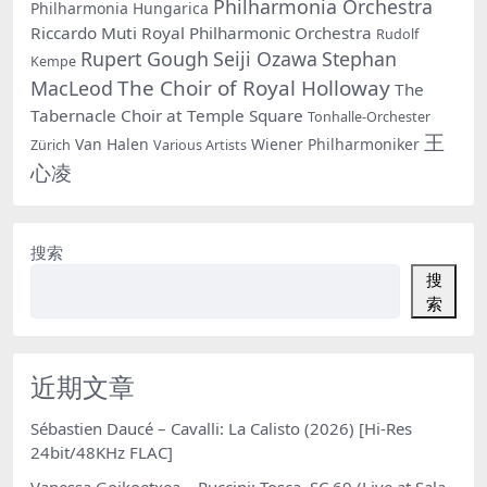
Philharmonia Orchestra
Philharmonia Hungarica
Riccardo Muti
Royal Philharmonic Orchestra
Rudolf
Rupert Gough
Seiji Ozawa
Stephan
Kempe
The Choir of Royal Holloway
MacLeod
The
Tabernacle Choir at Temple Square
Tonhalle-Orchester
王
Van Halen
Wiener Philharmoniker
Zürich
Various Artists
心凌
搜索
搜
索
近期文章
Sébastien Daucé – Cavalli: La Calisto (2026) [Hi-Res
24bit/48KHz FLAC]
Vanessa Goikoetxea – Puccini: Tosca, SC 69 (Live at Sala