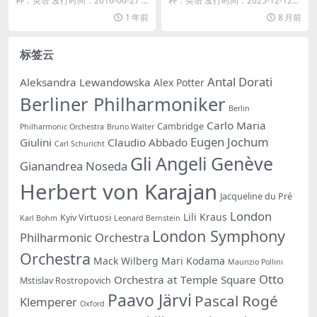
种：英语 发行时间：2016-06-27 ...
种：英语 发行时间：2025-12-12...
1 年前
8 月前
标签云
Antal Dorati
Aleksandra Lewandowska
Alex Potter
Berliner Philharmoniker
Berlin
Carlo Maria
Cambridge
Philharmonic Orchestra
Bruno Walter
Eugen Jochum
Giulini
Claudio Abbado
Carl Schuricht
Gli Angeli Genève
Gianandrea Noseda
Herbert von Karajan
Jacqueline du Pré
London
Lili Kraus
Kyiv Virtuosi
Karl Bohm
Leonard Bernstein
London Symphony
Philharmonic Orchestra
Orchestra
Mack Wilberg
Mari Kodama
Maurizio Pollini
Otto
Orchestra at Temple Square
Mstislav Rostropovich
Paavo Järvi
Pascal Rogé
Klemperer
Oxford