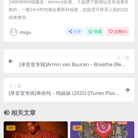
240949404或微信：domicd反馈。 3.如遇下载地址丢失或者失
效的，一般24小时内都会重新补链接，如急需可联系上面的QQ
或者微信。
migu
分享
收藏
点赞(
0
)
上一篇
[录音室专辑]Armin van Buuren – Breathe (Remix
es) (2025) [iTunes Plus M4A]
下一篇
[录音室专辑]单依纯 – 纯妹妹 (2025) [iTunes Plus
M4A]
相关文章
VIP
VIP