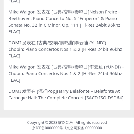
FLAC]
Mike Waigon
发表在
[古典/交响/奏鸣曲]Nelson Freire –
Beethoven: Piano Concerto No. 5 "Emperor" & Piano
Sonata No. 32 in C Minor, Op. 111 [Hi-Res 24bit 96khz
FLAC]
DOMI
发表在
[古典/交响/奏鸣曲]李云迪 (YUNDI) –
Chopin: Piano Concertos Nos 1 & 2 [Hi-Res 24bit 96khz
FLAC]
Mike Waigon
发表在
[古典/交响/奏鸣曲]李云迪 (YUNDI) –
Chopin: Piano Concertos Nos 1 & 2 [Hi-Res 24bit 96khz
FLAC]
DOMI
发表在
[流行Pop]Harry Belafonte – Belafonte At
Carnegie Hall: The Complete Concert [SACD ISO DSD64]
Copyright © 2023
哆咪音乐
- All rights reserved
京ICP备0000000号-1
京公网安备 00000000