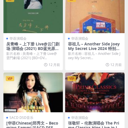
华语演唱会
华语演唱会
吴青峰 – 上下册 Live@云门剧
容祖儿 – Another Side Joey
场 演唱会 (2021) BD蓝光原盘
My Secret Live 2024 特别版
[BDISO+DVD 32.3G]
3 (2024) 蓝光原盘 [3BD BDIS
影片名称 : 吳青峰 – 上下冊 Live@
影片名称 : 容祖儿 – Another Side J
O 77.7G]
雲門劇場 (2021) [BD+DV...
oey My Secret...
12 月前
12 月前
VIP
VIP
SACD DSD音乐
华语演唱会
[华语Chinese]郑秀文 – Beco
张敬轩 – 伦敦演唱会 The Pri
ming Sammi [SACD DSF 百
me Classics Hins Live in Lo