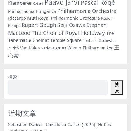
Paavo Järvi
Pascal Rogé
Klemperer
Oxford
Philharmonia Orchestra
Philharmonia Hungarica
Riccardo Muti
Royal Philharmonic Orchestra
Rudolf
Rupert Gough
Seiji Ozawa
Stephan
Kempe
The Choir of Royal Holloway
MacLeod
The
Tabernacle Choir at Temple Square
Tonhalle-Orchester
王
Van Halen
Wiener Philharmoniker
Zürich
Various Artists
心凌
搜索
搜
索
近期文章
Sébastien Daucé – Cavalli: La Calisto (2026) [Hi-Res
24bit/48KHz FLAC]