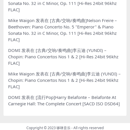
Sonata No. 32 in C Minor, Op. 111 [Hi-Res 24bit 96khz
FLAC]
Mike Waigon
发表在
[古典/交响/奏鸣曲]Nelson Freire –
Beethoven: Piano Concerto No. 5 "Emperor" & Piano
Sonata No. 32 in C Minor, Op. 111 [Hi-Res 24bit 96khz
FLAC]
DOMI
发表在
[古典/交响/奏鸣曲]李云迪 (YUNDI) –
Chopin: Piano Concertos Nos 1 & 2 [Hi-Res 24bit 96khz
FLAC]
Mike Waigon
发表在
[古典/交响/奏鸣曲]李云迪 (YUNDI) –
Chopin: Piano Concertos Nos 1 & 2 [Hi-Res 24bit 96khz
FLAC]
DOMI
发表在
[流行Pop]Harry Belafonte – Belafonte At
Carnegie Hall: The Complete Concert [SACD ISO DSD64]
Copyright © 2023
哆咪音乐
- All rights reserved