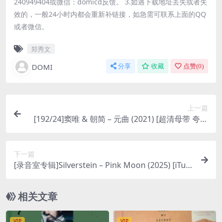
240949404或微信：domicd反馈。 3.如遇下载地址丢失或者失
效的，一般24小时内都会重新补链接，如急需可联系上面的QQ
或者微信。
郑秀文
DOMI
分享
收藏
点赞(
0
)
上一篇
[192/24]窦唯 & 朝简 – 元曲 (2021) [超清母带 夸克
百度]
下一篇
[录音室专辑]Silverstein – Pink Moon (2025) [iTun
es Plus M4A]
相关文章
VIP
VIP