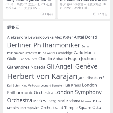
度云]
ndon Concert 2023 [2024]
01. 今日幾號 02. 忘記不起 03. 心肝
影片名称 : 张敬轩 – 伦敦演唱会 Th
蓝光原盘 [BDISO 53.9G]
命椗 04. 上一次流淚 05....
e Prime Classics Hi...
1 年前
12 月前
标签云
Antal Dorati
Aleksandra Lewandowska
Alex Potter
Berliner Philharmoniker
Berlin
Carlo Maria
Cambridge
Philharmonic Orchestra
Bruno Walter
Eugen Jochum
Giulini
Claudio Abbado
Carl Schuricht
Gli Angeli Genève
Gianandrea Noseda
Herbert von Karajan
Jacqueline du Pré
London
Lili Kraus
Kyiv Virtuosi
Karl Bohm
Leonard Bernstein
London Symphony
Philharmonic Orchestra
Orchestra
Mack Wilberg
Mari Kodama
Maurizio Pollini
Otto
Orchestra at Temple Square
Mstislav Rostropovich