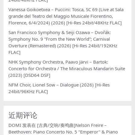
Vanessa Goikoetxea – Puccini: Tosca, SC 69 (Live at Sala
grande del Teatro del Maggio Musicale Fiorentino,
Florence, 6/4/2024) (2026) [Hi-Res 24bit/48KHz FLAC]
San Francisco Symphony & Seiji Ozawa – Dvořák:
Symphony No. 9 “From the New World”; Carnival
Overture (Remastered) (2026) [Hi-Res 24bit/192KHz
FLAC]
NHK Symphony Orchestra, Paavo Järvi – Bartok:
Concerto for Orchestra / The Miraculous Mandarin Suite
(2023) [DSD64 DSF]
NFM Choir, Lionel Sow – Dialogue (2026) [Hi-Res
24bit/96KHz FLAC]
近期评论
DOMI
发表在
[古典/交响/奏鸣曲]Nelson Freire –
Beethoven: Piano Concerto No. 5 "Emperor" & Piano