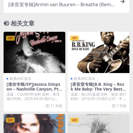
[录音室专辑]Armin van Buuren – Breathe (Remix
es) (2025) [iTunes Plus M4A]
相关文章
VIP
VIP
欧美AAC音乐
欧美AAC音乐
[迷你专辑/EP]Jessica Simps
[录音室专辑]B.B. King – Roc
on – Nashville Canyon, Pt.
k Me Baby: The Very Best o
2 – EP (2025) [iTunes Plus
f B.B. King (2010) [iTunes Pl
流派：COUNTRY乡村 语种：英语
流派：BLUES蓝调 语种：英语 发行
M4A]
us M4A]
发行时间：2025-09-05 唱片公
时间：2010-05-19 唱片公司：℗ ...
司：...
11 月前
7 月前
VIP
VIP