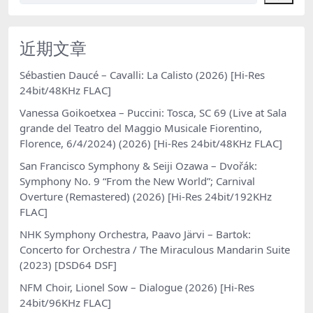
近期文章
Sébastien Daucé – Cavalli: La Calisto (2026) [Hi-Res
24bit/48KHz FLAC]
Vanessa Goikoetxea – Puccini: Tosca, SC 69 (Live at Sala
grande del Teatro del Maggio Musicale Fiorentino,
Florence, 6/4/2024) (2026) [Hi-Res 24bit/48KHz FLAC]
San Francisco Symphony & Seiji Ozawa – Dvořák:
Symphony No. 9 “From the New World”; Carnival
Overture (Remastered) (2026) [Hi-Res 24bit/192KHz
FLAC]
NHK Symphony Orchestra, Paavo Järvi – Bartok:
Concerto for Orchestra / The Miraculous Mandarin Suite
(2023) [DSD64 DSF]
NFM Choir, Lionel Sow – Dialogue (2026) [Hi-Res
24bit/96KHz FLAC]