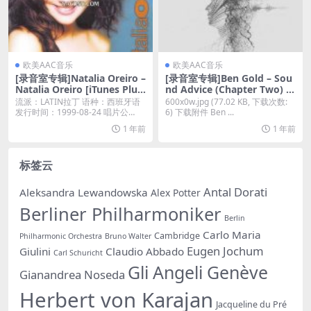
欧美AAC音乐
欧美AAC音乐
[录音室专辑]Natalia Oreiro –
[录音室专辑]Ben Gold – Sou
Natalia Oreiro [iTunes Plus
nd Advice (Chapter Two) [i
M4A]
Tunes Plus M4A]
流派：LATIN拉丁 语种：西班牙语
600x0w.jpg (77.02 KB, 下载次数:
发行时间：1999-08-24 唱片公
6) 下载附件 Ben ...
司：...
1 年前
1 年前
标签云
Antal Dorati
Aleksandra Lewandowska
Alex Potter
Berliner Philharmoniker
Berlin
Carlo Maria
Cambridge
Philharmonic Orchestra
Bruno Walter
Eugen Jochum
Giulini
Claudio Abbado
Carl Schuricht
Gli Angeli Genève
Gianandrea Noseda
Herbert von Karajan
Jacqueline du Pré