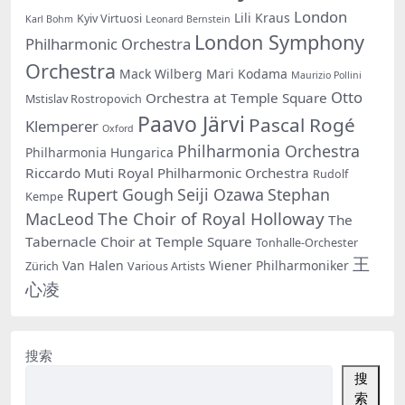
London
Lili Kraus
Kyiv Virtuosi
Karl Bohm
Leonard Bernstein
London Symphony
Philharmonic Orchestra
Orchestra
Mack Wilberg
Mari Kodama
Maurizio Pollini
Otto
Orchestra at Temple Square
Mstislav Rostropovich
Paavo Järvi
Pascal Rogé
Klemperer
Oxford
Philharmonia Orchestra
Philharmonia Hungarica
Riccardo Muti
Royal Philharmonic Orchestra
Rudolf
Rupert Gough
Seiji Ozawa
Stephan
Kempe
The Choir of Royal Holloway
MacLeod
The
Tabernacle Choir at Temple Square
Tonhalle-Orchester
王
Van Halen
Wiener Philharmoniker
Zürich
Various Artists
心凌
搜索
搜
索