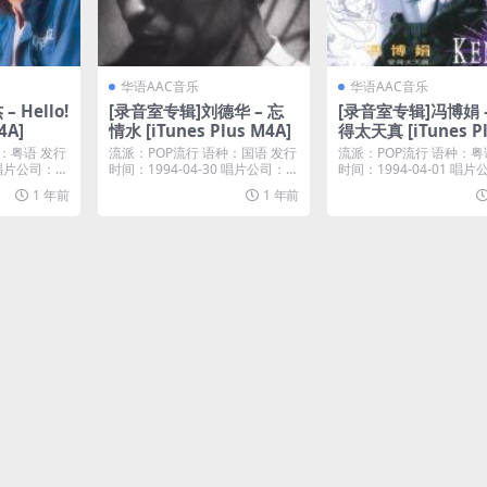
华语AAC音乐
华语AAC音乐
 Hello!
[录音室专辑]刘德华 – 忘
[录音室专辑]冯博娟 
4A]
情水 [iTunes Plus M4A]
得太天真 [iTunes P
4A]
：粤语 发行
流派：POP流行 语种：国语 发行
流派：POP流行 语种：粤
9 唱片公司：英
时间：1994-04-30 唱片公司：E
时间：1994-04-01 唱
ast...
图唱片...
1 年前
1 年前