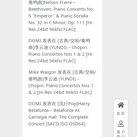
奏鸣曲]Nelson Freire –
Beethoven: Piano Concerto No.
5 "Emperor" & Piano Sonata
No. 32 in C Minor, Op. 111 [Hi-
Res 24bit 96khz FLAC]
DOMI
发表在
[古典/交响/奏鸣
曲]李云迪 (YUNDI) – Chopin:
Piano Concertos Nos 1 & 2 [Hi-
Res 24bit 96khz FLAC]
Mike Waigon
发表在
[古典/交响/
奏鸣曲]李云迪 (YUNDI) –
Chopin: Piano Concertos Nos 1
& 2 [Hi-Res 24bit 96khz FLAC]
DOMI
发表在
[流行Pop]Harry
Belafonte – Belafonte At
首页
Carnegie Hall: The Complete
Concert [SACD ISO DSD64]
用户
中心