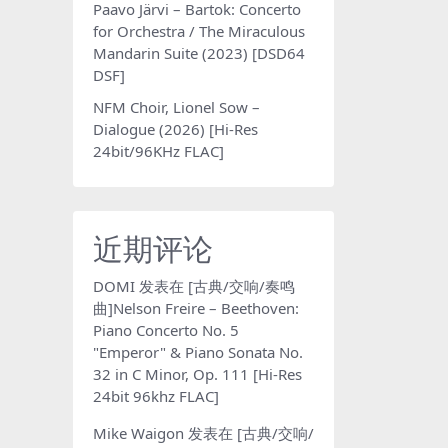
Paavo Järvi – Bartok: Concerto
for Orchestra / The Miraculous
Mandarin Suite (2023) [DSD64
DSF]
NFM Choir, Lionel Sow –
Dialogue (2026) [Hi-Res
24bit/96KHz FLAC]
近期评论
DOMI
发表在
[古典/交响/奏鸣
曲]Nelson Freire – Beethoven:
Piano Concerto No. 5
"Emperor" & Piano Sonata No.
32 in C Minor, Op. 111 [Hi-Res
24bit 96khz FLAC]
Mike Waigon
发表在
[古典/交响/