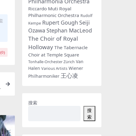
Philharmonia Orchestra
Riccardo Muti
Royal
Philharmonic Orchestra
Rudolf
盗
Rupert Gough
Seiji
Kempe
Ozawa
Stephan MacLeod
The Choir of Royal
Holloway
The Tabernacle
(
0
)
Choir at Temple Square
Van
Tonhalle-Orchester Zürich
Halen
Wiener
Various Artists
王心凌
Philharmoniker
搜索
搜
索