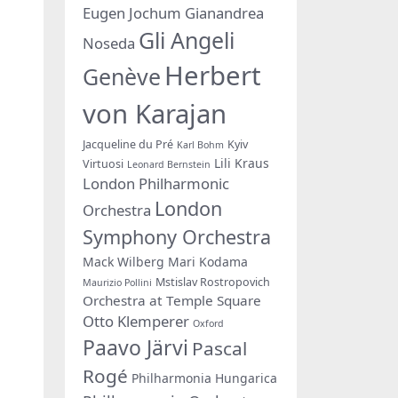
Eugen Jochum
Gianandrea
Gli Angeli
Noseda
Herbert
Genève
von Karajan
Jacqueline du Pré
Kyiv
Karl Bohm
Lili Kraus
Virtuosi
Leonard Bernstein
London Philharmonic
London
Orchestra
Symphony Orchestra
Mack Wilberg
Mari Kodama
Mstislav Rostropovich
Maurizio Pollini
Orchestra at Temple Square
Otto Klemperer
Oxford
Paavo Järvi
Pascal
Rogé
Philharmonia Hungarica