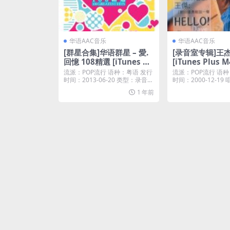
华语AAC音乐
华语AAC音乐
[群星合集]华语群星 – 愛.
[录音室专辑]王杰 –
回憶 108精選 [iTunes Pl
[iTunes Plus M
us M4A]
流派：POP流行 语种：粤语 发行
流派：POP流行 语种
时间：2013-06-20 类型：录音室
时间：2000-12-1
专辑 ...
皇唱片...
1 年前