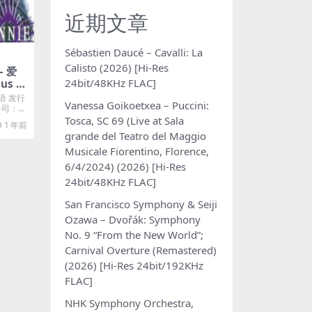
近期文章
Sébastien Daucé – Cavalli: La
Calisto (2026) [Hi-Res
– 爱
24bit/48KHz FLAC]
lus M
语 发行
Vanessa Goikoetxea – Puccini:
片公司：飞
Tosca, SC 69 (Live at Sala
1 年前
grande del Teatro del Maggio
Musicale Fiorentino, Florence,
6/4/2024) (2026) [Hi-Res
24bit/48KHz FLAC]
San Francisco Symphony & Seiji
Ozawa – Dvořák: Symphony
No. 9 “From the New World”;
Carnival Overture (Remastered)
(2026) [Hi-Res 24bit/192KHz
FLAC]
NHK Symphony Orchestra,