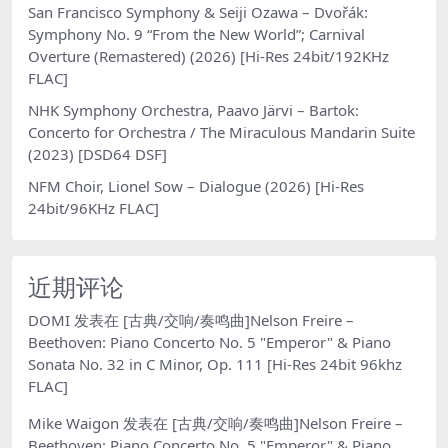
San Francisco Symphony & Seiji Ozawa – Dvořák:
Symphony No. 9 “From the New World”; Carnival
Overture (Remastered) (2026) [Hi-Res 24bit/192KHz
FLAC]
NHK Symphony Orchestra, Paavo Järvi – Bartok:
Concerto for Orchestra / The Miraculous Mandarin Suite
(2023) [DSD64 DSF]
NFM Choir, Lionel Sow – Dialogue (2026) [Hi-Res
24bit/96KHz FLAC]
近期评论
DOMI
发表在
[古典/交响/奏鸣曲]Nelson Freire –
Beethoven: Piano Concerto No. 5 "Emperor" & Piano
Sonata No. 32 in C Minor, Op. 111 [Hi-Res 24bit 96khz
FLAC]
Mike Waigon
发表在
[古典/交响/奏鸣曲]Nelson Freire –
Beethoven: Piano Concerto No. 5 "Emperor" & Piano