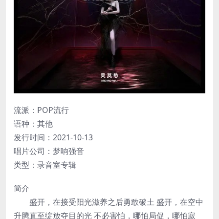
流派：POP流行
语种：其他
发行时间：2021-10-13
唱片公司：梦响强音
类型：录音室专辑
简介
盛开，在接受阳光滋养之后勇敢破土 盛开，在空中
升腾直至绽放夺目的光 不必害怕，哪怕局促，哪怕寂