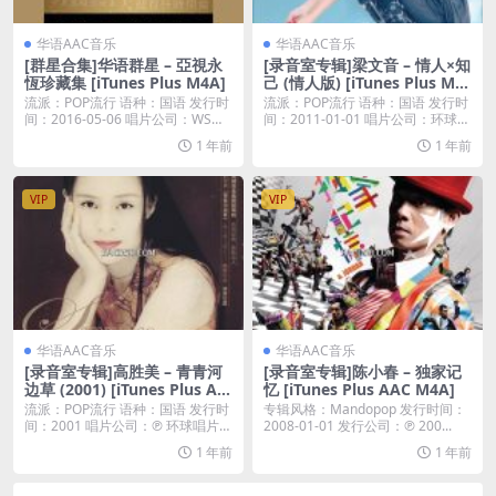
华语AAC音乐
华语AAC音乐
[群星合集]华语群星 – 亞視永
[录音室专辑]梁文音 – 情人×知
恆珍藏集 [iTunes Plus M4A]
己 (情人版) [iTunes Plus M4
A]
流派：POP流行 语种：国语 发行时
流派：POP流行 语种：国语 发行时
间：2016-05-06 唱片公司：WSM
间：2011-01-01 唱片公司：环球唱
...
片...
1 年前
1 年前
VIP
VIP
华语AAC音乐
华语AAC音乐
[录音室专辑]高胜美 – 青青河
[录音室专辑]陈小春 – 独家记
边草 (2001) [iTunes Plus AA
忆 [iTunes Plus AAC M4A]
C M4A]
流派：POP流行 语种：国语 发行时
专辑风格：Mandopop 发行时间：
间：2001 唱片公司：℗ 环球唱片有
2008-01-01 发行公司：℗ 200...
限公司...
1 年前
1 年前