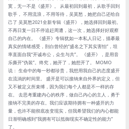
寞，无一不是《盛开》。 从最初回到最初，从歌手回到
歌手， 不用流浪，不用等待，吴莫愁，她把自己还给自
己了 吴莫愁2021全新专辑《盛开》，她选择回到最初。
不再日复一日不停追赶周遭，这一次，她选择好好观察
自己的内在。 《盛开》专辑犹如一本私人日记，描摹最
真实的情绪感受，剖白曾经的“盛名之下其实害怕”，坦
率直面自我“开诚布公，众生与共”。 《盛开》，是用音
乐撕开“伪装”。终究，她开了，她想开了。 MOMO
说： 生命中的每一秒都珍贵，我想用我自己的态度盛开
在流淌的时间里。 盛开是可以接纳来自外界的定义，但
又不被定义所束缚，因为我们每个人都是不一样的存
在。 去思考重建内心的秩序，做自己内心的主人，勇于
接纳不完美的存在。我们应该期待拥有一种盛开的力
量，也许不能彻底改变现实，但我希望我们的内心都能
日渐明确感到“我拥有可以抵御现实不确定性的能力”
了。