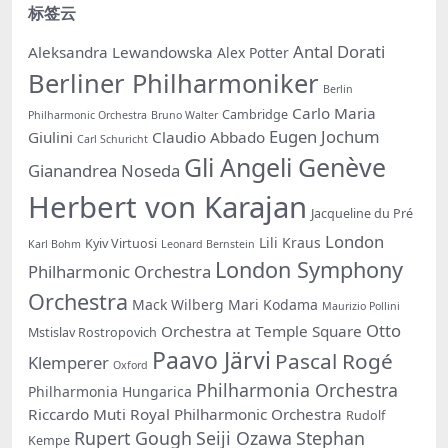
标签云
Antal Dorati
Aleksandra Lewandowska
Alex Potter
Berliner Philharmoniker
Berlin
Carlo Maria
Cambridge
Philharmonic Orchestra
Bruno Walter
Eugen Jochum
Giulini
Claudio Abbado
Carl Schuricht
Gli Angeli Genève
Gianandrea Noseda
Herbert von Karajan
Jacqueline du Pré
London
Lili Kraus
Kyiv Virtuosi
Karl Bohm
Leonard Bernstein
London Symphony
Philharmonic Orchestra
Orchestra
Mack Wilberg
Mari Kodama
Maurizio Pollini
Otto
Orchestra at Temple Square
Mstislav Rostropovich
Paavo Järvi
Pascal Rogé
Klemperer
Oxford
Philharmonia Orchestra
Philharmonia Hungarica
Riccardo Muti
Royal Philharmonic Orchestra
Rudolf
Rupert Gough
Seiji Ozawa
Stephan
Kempe