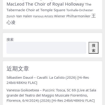
The Choir of Royal Holloway
MacLeod
The
Tabernacle Choir at Temple Square
Tonhalle-Orchester
王
Van Halen
Wiener Philharmoniker
Zürich
Various Artists
心凌
搜索
搜
索
近期文章
Sébastien Daucé – Cavalli: La Calisto (2026) [Hi-Res
24bit/48KHz FLAC]
Vanessa Goikoetxea – Puccini: Tosca, SC 69 (Live at Sala
grande del Teatro del Maggio Musicale Fiorentino,
Florence, 6/4/2024) (2026) [Hi-Res 24bit/48KHz FLAC]