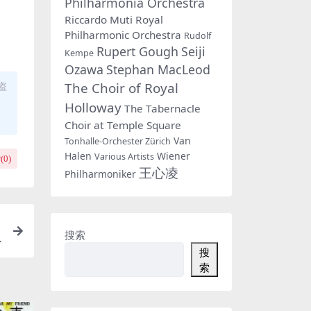
Philharmonia Orchestra
Riccardo Muti
Royal
Philharmonic Orchestra
Rudolf
Rupert Gough
Seiji
Kempe
Ozawa
Stephan MacLeod
The Choir of Royal
盗
Holloway
The Tabernacle
Choir at Temple Square
Van
Tonhalle-Orchester Zürich
Halen
Wiener
Various Artists
(
0
)
王心凌
Philharmoniker
搜索
搜
索