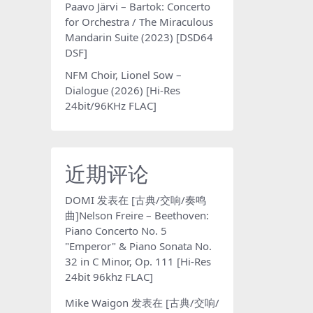
Paavo Järvi – Bartok: Concerto
for Orchestra / The Miraculous
Mandarin Suite (2023) [DSD64
DSF]
NFM Choir, Lionel Sow –
Dialogue (2026) [Hi-Res
24bit/96KHz FLAC]
近期评论
DOMI
发表在
[古典/交响/奏鸣
曲]Nelson Freire – Beethoven:
Piano Concerto No. 5
"Emperor" & Piano Sonata No.
32 in C Minor, Op. 111 [Hi-Res
24bit 96khz FLAC]
Mike Waigon
发表在
[古典/交响/