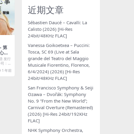
近期文章
Sébastien Daucé – Cavalli: La
Calisto (2026) [Hi-Res
24bit/48KHz FLAC]
Vanessa Goikoetxea – Puccini:
– 第
Tosca, SC 69 (Live at Sala
心
 Plus
grande del Teatro del Maggio
语 发行
片公司：℗
Musicale Fiorentino, Florence,
1 年前
6/4/2024) (2026) [Hi-Res
24bit/48KHz FLAC]
San Francisco Symphony & Seiji
Ozawa – Dvořák: Symphony
No. 9 “From the New World”;
Carnival Overture (Remastered)
(2026) [Hi-Res 24bit/192KHz
FLAC]
NHK Symphony Orchestra,