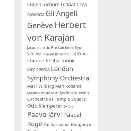
Eugen Jochum
Gianandrea
Gli Angeli
Noseda
Herbert
Genève
von Karajan
Jacqueline du Pré
Kyiv
Karl Bohm
Lili Kraus
Virtuosi
Leonard Bernstein
London Philharmonic
London
Orchestra
Symphony Orchestra
Mack Wilberg
Mari Kodama
Mstislav Rostropovich
Maurizio Pollini
Orchestra at Temple Square
Otto Klemperer
Oxford
Paavo Järvi
Pascal
Rogé
Philharmonia Hungarica