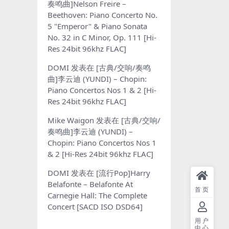
奏鸣曲]Nelson Freire –
Beethoven: Piano Concerto No.
5 "Emperor" & Piano Sonata
No. 32 in C Minor, Op. 111 [Hi-
Res 24bit 96khz FLAC]
DOMI
发表在
[古典/交响/奏鸣
曲]李云迪 (YUNDI) – Chopin:
Piano Concertos Nos 1 & 2 [Hi-
Res 24bit 96khz FLAC]
Mike Waigon
发表在
[古典/交响/
奏鸣曲]李云迪 (YUNDI) –
Chopin: Piano Concertos Nos 1
& 2 [Hi-Res 24bit 96khz FLAC]
DOMI
发表在
[流行Pop]Harry
Belafonte – Belafonte At
首页
Carnegie Hall: The Complete
Concert [SACD ISO DSD64]
用户
中心