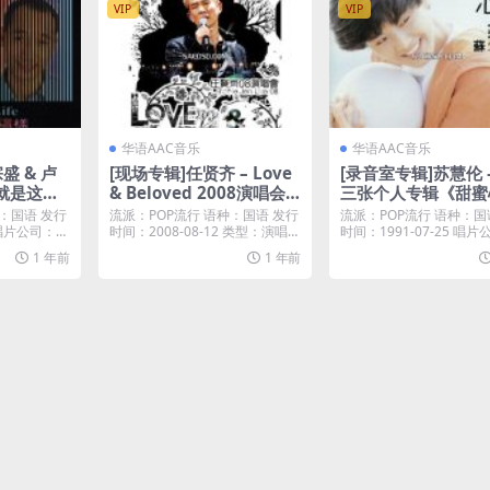
VIP
VIP
华语AAC音乐
华语AAC音乐
盛 & 卢
[现场专辑]任贤齐 – Love
[录音室专辑]苏慧伦 
）就是这样
& Beloved 2008演唱会 [i
三张个人专辑《甜蜜
4A]
Tunes Plus M4A]
事》(1991) [iTunes
：国语 发行
流派：POP流行 语种：国语 发行
流派：POP流行 语种：国
M4A]
6 唱片公司：滚
时间：2008-08-12 类型：演唱会
时间：1991-07-25 唱
iT...
19...
1 年前
1 年前