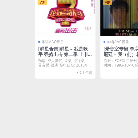
VIP
VIP
华语AAC音乐
华语AAC音乐
[群星合集]群星 – 我是歌
[录音室专辑]李宗
手 强势出击 第二季 上 [iT
冠廷 – 我（们
unes Plus M4A]
[iTunes Plus M
類型: 成人當代, 音樂, 流行樂, 世
流派：POP流行 语种
界音樂, 亞洲 發行日期: 2013年
时间：1993-10-1
0...
石唱片...
1 年前