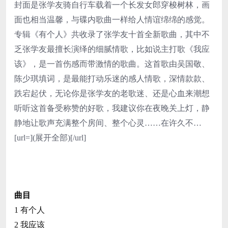
封面是张学友骑自行车载着一个长发女郎穿梭树林，画
面也相当温馨，与碟内歌曲一样给人情谊绵绵的感觉。
专辑《有个人》共收录了张学友十首全新歌曲，其中不
乏张学友最擅长演绎的细腻情歌，比如说主打歌《我应
该》，是一首伤感而带激情的歌曲。这首歌由吴国敬、
陈少琪填词，是最能打动乐迷的感人情歌，深情款款、
跌宕起伏，无论你是张学友的老歌迷、还是心血来潮想
听听这首备受称赞的好歌，我建议你在夜晚关上灯，静
静地让歌声充满整个房间、整个心灵……在许久不…
[url=](展开全部)[/url]
曲目
1 有个人
2 我应该