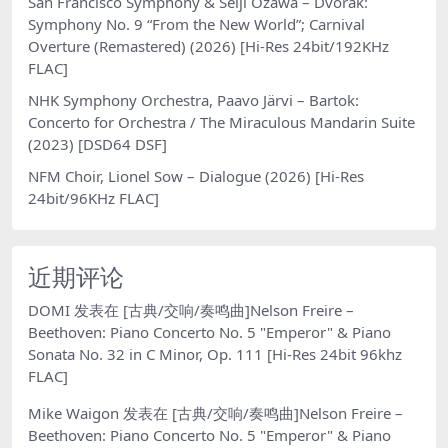
San Francisco Symphony & Seiji Ozawa – Dvořák:
Symphony No. 9 “From the New World”; Carnival
Overture (Remastered) (2026) [Hi-Res 24bit/192KHz
FLAC]
NHK Symphony Orchestra, Paavo Järvi – Bartok:
Concerto for Orchestra / The Miraculous Mandarin Suite
(2023) [DSD64 DSF]
NFM Choir, Lionel Sow – Dialogue (2026) [Hi-Res
24bit/96KHz FLAC]
近期评论
DOMI
发表在
[古典/交响/奏鸣曲]Nelson Freire –
Beethoven: Piano Concerto No. 5 "Emperor" & Piano
Sonata No. 32 in C Minor, Op. 111 [Hi-Res 24bit 96khz
FLAC]
Mike Waigon
发表在
[古典/交响/奏鸣曲]Nelson Freire –
Beethoven: Piano Concerto No. 5 "Emperor" & Piano