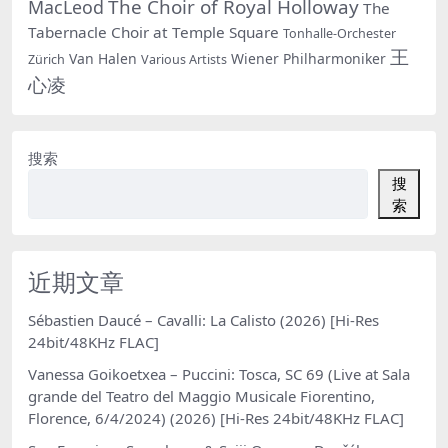
The Choir of Royal Holloway
MacLeod
The
Tabernacle Choir at Temple Square
Tonhalle-Orchester
王
Van Halen
Wiener Philharmoniker
Zürich
Various Artists
心凌
搜索
搜
索
近期文章
Sébastien Daucé – Cavalli: La Calisto (2026) [Hi-Res
24bit/48KHz FLAC]
Vanessa Goikoetxea – Puccini: Tosca, SC 69 (Live at Sala
grande del Teatro del Maggio Musicale Fiorentino,
Florence, 6/4/2024) (2026) [Hi-Res 24bit/48KHz FLAC]