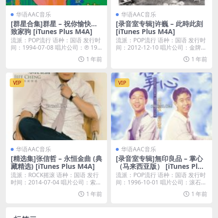
华语AAC音乐
华语AAC音乐
[群星合集]群星 – 祝你愉快…
[录音室专辑]许巍 – 此時此刻
致家驹 [iTunes Plus M4A]
[iTunes Plus M4A]
流派：POP流行 语种：国语 发行时
流派：POP流行 语种：国语 发行时
间：1994-07-08 唱片公司：℗ 19...
间：2012-12-10 唱片公司：金牌大
风...
1 年前
1 年前
VIP
VIP
华语AAC音乐
华语AAC音乐
[精选集]张信哲 – 永恒金曲 (典
[录音室专辑]無印良品 – 掌心
藏精选) [iTunes Plus M4A]
（马来西亚版） [iTunes Plus
M4A]
流派：ROCK摇滚 语种：国语 发行
流派：POP流行 语种：国语 发行时
时间：2014-07-04 唱片公司：索尼
间：1996-10-01 唱片公司：滚石唱
音...
片...
1 年前
1 年前