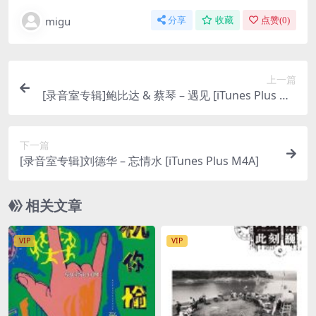
migu
分享
收藏
点赞(
0
)
上一篇
[录音室专辑]鲍比达 & 蔡琴 – 遇见 [iTunes Plus M4
A]
下一篇
[录音室专辑]刘德华 – 忘情水 [iTunes Plus M4A]
相关文章
VIP
VIP