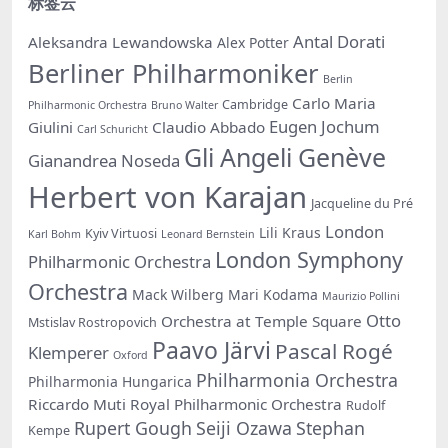
标签云
Antal Dorati
Aleksandra Lewandowska
Alex Potter
Berliner Philharmoniker
Berlin
Carlo Maria
Cambridge
Philharmonic Orchestra
Bruno Walter
Eugen Jochum
Giulini
Claudio Abbado
Carl Schuricht
Gli Angeli Genève
Gianandrea Noseda
Herbert von Karajan
Jacqueline du Pré
London
Lili Kraus
Kyiv Virtuosi
Karl Bohm
Leonard Bernstein
London Symphony
Philharmonic Orchestra
Orchestra
Mack Wilberg
Mari Kodama
Maurizio Pollini
Otto
Orchestra at Temple Square
Mstislav Rostropovich
Paavo Järvi
Pascal Rogé
Klemperer
Oxford
Philharmonia Orchestra
Philharmonia Hungarica
Riccardo Muti
Royal Philharmonic Orchestra
Rudolf
Rupert Gough
Seiji Ozawa
Stephan
Kempe