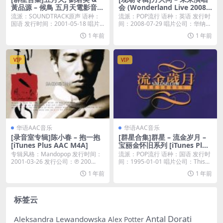
黃品源 – 候鳥 五月天電影音樂
会 (Wonderland Live 2008)
作品 [iTunes Plus M4A]
[iTunes Plus M4A]
流派：SOUNDTRACK原声 语种：
流派：POP流行 语种：英语 发行时
国语 发行时间：2001-05-18 唱片...
间：2008-07-29 唱片公司：华纳唱
片...
1 年前
1 年前
VIP
VIP
华语AAC音乐
华语AAC音乐
[录音室专辑]陈小春 – 抱一抱
[群星合集]群星 – 流金岁月 –
[iTunes Plus AAC M4A]
宝丽金怀旧系列 [iTunes Plus
M4A]
专辑风格：Mandopop 发行时间：
流派：POP流行 语种：国语 发行时
2001-03-26 发行公司：℗ 200...
间：1995-01-01 唱片公司：This...
1 年前
1 年前
标签云
Antal Dorati
Aleksandra Lewandowska
Alex Potter