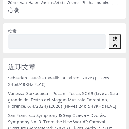
王
Van Halen
Wiener Philharmoniker
Zürich
Various Artists
心凌
搜索
搜
索
近期文章
Sébastien Daucé – Cavalli: La Calisto (2026) [Hi-Res
24bit/48KHz FLAC]
Vanessa Goikoetxea – Puccini: Tosca, SC 69 (Live at Sala
grande del Teatro del Maggio Musicale Fiorentino,
Florence, 6/4/2024) (2026) [Hi-Res 24bit/48KHz FLAC]
San Francisco Symphony & Seiji Ozawa – Dvořák:
Symphony No. 9 “From the New World”; Carnival
Overture (Remastered) (2026) [Hi-Res 24bit/192KHz