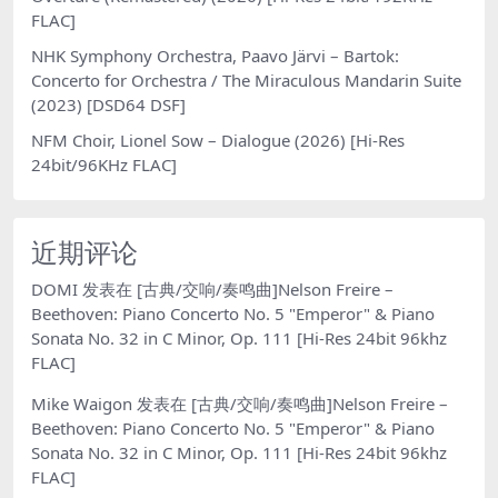
FLAC]
NHK Symphony Orchestra, Paavo Järvi – Bartok:
Concerto for Orchestra / The Miraculous Mandarin Suite
(2023) [DSD64 DSF]
NFM Choir, Lionel Sow – Dialogue (2026) [Hi-Res
24bit/96KHz FLAC]
近期评论
DOMI
发表在
[古典/交响/奏鸣曲]Nelson Freire –
Beethoven: Piano Concerto No. 5 "Emperor" & Piano
Sonata No. 32 in C Minor, Op. 111 [Hi-Res 24bit 96khz
FLAC]
Mike Waigon
发表在
[古典/交响/奏鸣曲]Nelson Freire –
Beethoven: Piano Concerto No. 5 "Emperor" & Piano
Sonata No. 32 in C Minor, Op. 111 [Hi-Res 24bit 96khz
FLAC]