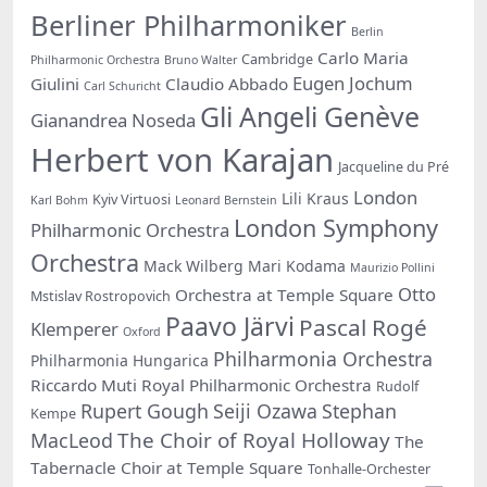
Berliner Philharmoniker
Berlin
Carlo Maria
Cambridge
Philharmonic Orchestra
Bruno Walter
Eugen Jochum
Giulini
Claudio Abbado
Carl Schuricht
Gli Angeli Genève
Gianandrea Noseda
Herbert von Karajan
Jacqueline du Pré
London
Lili Kraus
Kyiv Virtuosi
Karl Bohm
Leonard Bernstein
London Symphony
Philharmonic Orchestra
Orchestra
Mack Wilberg
Mari Kodama
Maurizio Pollini
Otto
Orchestra at Temple Square
Mstislav Rostropovich
Paavo Järvi
Pascal Rogé
Klemperer
Oxford
Philharmonia Orchestra
Philharmonia Hungarica
Riccardo Muti
Royal Philharmonic Orchestra
Rudolf
Rupert Gough
Seiji Ozawa
Stephan
Kempe
The Choir of Royal Holloway
MacLeod
The
Tabernacle Choir at Temple Square
Tonhalle-Orchester