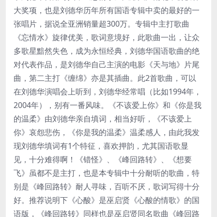
大奖项，也是刘德华历年所有国语专辑中卖的最好的一
张唱片，据说全亚洲销量超300万。专辑中主打歌曲
《忘情水》旋律优美，歌词意境好，此歌曲一出，让众
多歌星黯然失色，成为永恒经典，刘德华国语歌曲的绝
对代表作品，是刘德华自己主演的电影《天与地》片尾
曲，第二主打《缠绵》亦是其插曲。此2首歌曲，可以
在刘德华演唱会上听到，刘德华经常唱（比如1994年，
2004年），别有一番风味。《不该爱上你》和《你是我
的温柔》由刘德华亲自填词，相当好听，《不该爱上
你》哀怨悲伤，《你是我的温柔》温柔感人，由此我发
现刘德华填词有1个特征，喜欢押韵，尤其国语歌显
见，十分难得啊！《错怪》、《峰回路转》、《想要
飞》虽都不是主打，也是本专辑中十分耐听的歌曲，特
别是《峰回路转》耐人寻味，百听不厌，歌词写得十分
好。推荐说明下《心酸》是巫启贤《心酸的情歌》的国
语版，《峰回路转》同样也是巫启贤同名歌曲《峰回路