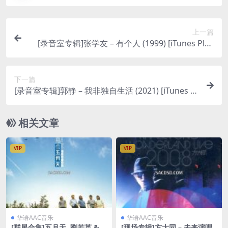
上一篇
[录音室专辑]张学友 – 有个人 (1999) [iTunes Plus
M4a]
下一篇
[录音室专辑]郭静 – 我非独自生活 (2021) [iTunes Pl
us M4A]
相关文章
VIP
VIP
华语AAC音乐
华语AAC音乐
[群星合集]五月天, 劉若英 &
[现场专辑]方大同 – 未来演唱