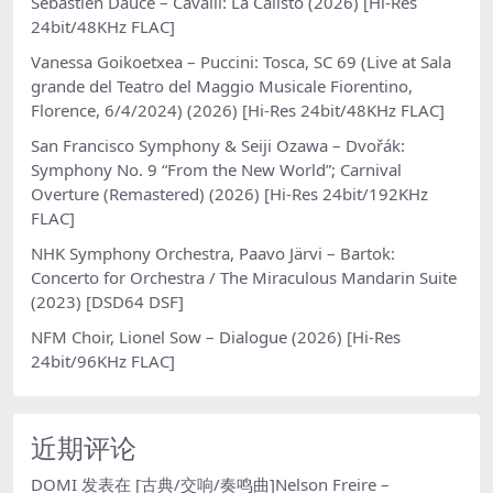
Sébastien Daucé – Cavalli: La Calisto (2026) [Hi-Res
24bit/48KHz FLAC]
Vanessa Goikoetxea – Puccini: Tosca, SC 69 (Live at Sala
grande del Teatro del Maggio Musicale Fiorentino,
Florence, 6/4/2024) (2026) [Hi-Res 24bit/48KHz FLAC]
San Francisco Symphony & Seiji Ozawa – Dvořák:
Symphony No. 9 “From the New World”; Carnival
Overture (Remastered) (2026) [Hi-Res 24bit/192KHz
FLAC]
NHK Symphony Orchestra, Paavo Järvi – Bartok:
Concerto for Orchestra / The Miraculous Mandarin Suite
(2023) [DSD64 DSF]
NFM Choir, Lionel Sow – Dialogue (2026) [Hi-Res
24bit/96KHz FLAC]
近期评论
DOMI
发表在
[古典/交响/奏鸣曲]Nelson Freire –