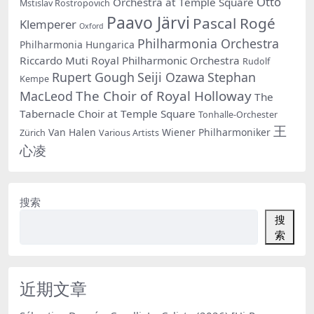
Otto
Orchestra at Temple Square
Mstislav Rostropovich
Paavo Järvi
Pascal Rogé
Klemperer
Oxford
Philharmonia Orchestra
Philharmonia Hungarica
Riccardo Muti
Royal Philharmonic Orchestra
Rudolf
Rupert Gough
Seiji Ozawa
Stephan
Kempe
The Choir of Royal Holloway
MacLeod
The
Tabernacle Choir at Temple Square
Tonhalle-Orchester
王
Van Halen
Wiener Philharmoniker
Zürich
Various Artists
心凌
搜索
搜
索
近期文章