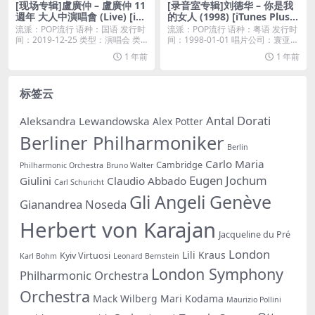
[现场专辑]盧廣仲 – 盧廣仲 11
[录音室专辑]刘德华 – 你是我
週年 大人中演唱會 (Live) [iTu
的女人 (1998) [iTunes Plus
nes Plus M4A]
M4A]
流派：POP流行 语种：国语 发行时
流派：POP流行 语种：粤语 发行时
间：2019-12-25 类型：演唱会 类
间：1998-01-01 唱片公司：寰亚音
型...
乐...
1 年前
1 年前
标签云
Antal Dorati
Aleksandra Lewandowska
Alex Potter
Berliner Philharmoniker
Berlin
Carlo Maria
Cambridge
Philharmonic Orchestra
Bruno Walter
Eugen Jochum
Giulini
Claudio Abbado
Carl Schuricht
Gli Angeli Genève
Gianandrea Noseda
Herbert von Karajan
Jacqueline du Pré
London
Lili Kraus
Kyiv Virtuosi
Karl Bohm
Leonard Bernstein
London Symphony
Philharmonic Orchestra
Orchestra
Mack Wilberg
Mari Kodama
Maurizio Pollini