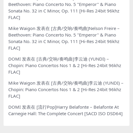
Beethoven: Piano Concerto No. 5 "Emperor" & Piano
Sonata No. 32 in C Minor, Op. 111 [Hi-Res 24bit 96khz
FLAC]
Mike Waigon
发表在
[古典/交响/奏鸣曲]Nelson Freire –
Beethoven: Piano Concerto No. 5 "Emperor" & Piano
Sonata No. 32 in C Minor, Op. 111 [Hi-Res 24bit 96khz
FLAC]
DOMI
发表在
[古典/交响/奏鸣曲]李云迪 (YUNDI) –
Chopin: Piano Concertos Nos 1 & 2 [Hi-Res 24bit 96khz
FLAC]
Mike Waigon
发表在
[古典/交响/奏鸣曲]李云迪 (YUNDI) –
Chopin: Piano Concertos Nos 1 & 2 [Hi-Res 24bit 96khz
FLAC]
DOMI
发表在
[流行Pop]Harry Belafonte – Belafonte At
Carnegie Hall: The Complete Concert [SACD ISO DSD64]