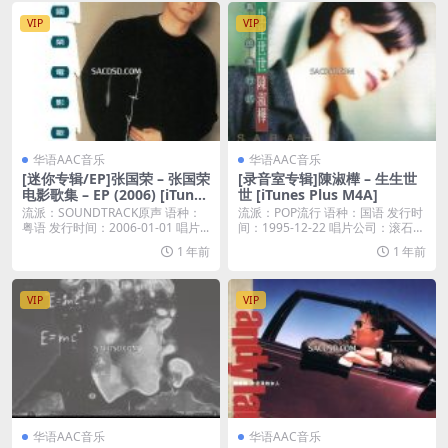
VIP
VIP
华语AAC音乐
华语AAC音乐
[迷你专辑/EP]张国荣 – 张国荣
[录音室专辑]陳淑樺 – 生生世
电影歌集 – EP (2006) [iTunes
世 [iTunes Plus M4A]
Plus M4A]
流派：SOUNDTRACK原声 语种：
流派：POP流行 语种：国语 发行时
粤语 发行时间：2006-01-01 唱片...
间：1995-12-22 唱片公司：滚石唱
片...
1 年前
1 年前
VIP
VIP
华语AAC音乐
华语AAC音乐