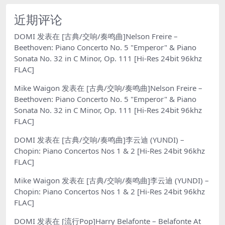
近期评论
DOMI
发表在
[古典/交响/奏鸣曲]Nelson Freire –
Beethoven: Piano Concerto No. 5 "Emperor" & Piano
Sonata No. 32 in C Minor, Op. 111 [Hi-Res 24bit 96khz
FLAC]
Mike Waigon
发表在
[古典/交响/奏鸣曲]Nelson Freire –
Beethoven: Piano Concerto No. 5 "Emperor" & Piano
Sonata No. 32 in C Minor, Op. 111 [Hi-Res 24bit 96khz
FLAC]
DOMI
发表在
[古典/交响/奏鸣曲]李云迪 (YUNDI) –
Chopin: Piano Concertos Nos 1 & 2 [Hi-Res 24bit 96khz
FLAC]
Mike Waigon
发表在
[古典/交响/奏鸣曲]李云迪 (YUNDI) –
Chopin: Piano Concertos Nos 1 & 2 [Hi-Res 24bit 96khz
FLAC]
DOMI
发表在
[流行Pop]Harry Belafonte – Belafonte At