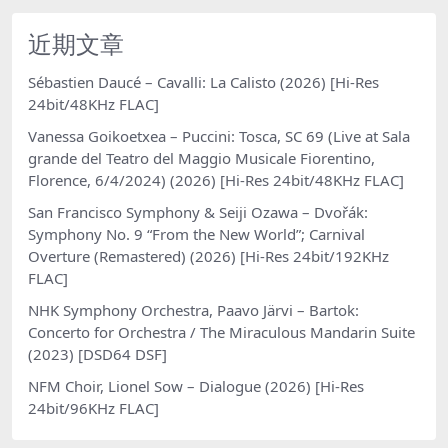
近期文章
Sébastien Daucé – Cavalli: La Calisto (2026) [Hi-Res
24bit/48KHz FLAC]
Vanessa Goikoetxea – Puccini: Tosca, SC 69 (Live at Sala
grande del Teatro del Maggio Musicale Fiorentino,
Florence, 6/4/2024) (2026) [Hi-Res 24bit/48KHz FLAC]
San Francisco Symphony & Seiji Ozawa – Dvořák:
Symphony No. 9 “From the New World”; Carnival
Overture (Remastered) (2026) [Hi-Res 24bit/192KHz
FLAC]
NHK Symphony Orchestra, Paavo Järvi – Bartok:
Concerto for Orchestra / The Miraculous Mandarin Suite
(2023) [DSD64 DSF]
NFM Choir, Lionel Sow – Dialogue (2026) [Hi-Res
24bit/96KHz FLAC]