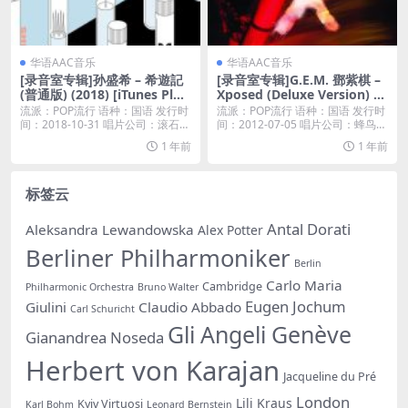
华语AAC音乐
华语AAC音乐
[录音室专辑]孙盛希 – 希遊記
[录音室专辑]G.E.M. 鄧紫棋 –
(普通版) (2018) [iTunes Plus
Xposed (Deluxe Version) [iT
M4A]
unes Plus M4A]
流派：POP流行 语种：国语 发行时
流派：POP流行 语种：国语 发行时
间：2018-10-31 唱片公司：滚石唱
间：2012-07-05 唱片公司：蜂鸟音
片...
乐...
1 年前
1 年前
标签云
Antal Dorati
Aleksandra Lewandowska
Alex Potter
Berliner Philharmoniker
Berlin
Carlo Maria
Cambridge
Philharmonic Orchestra
Bruno Walter
Eugen Jochum
Giulini
Claudio Abbado
Carl Schuricht
Gli Angeli Genève
Gianandrea Noseda
Herbert von Karajan
Jacqueline du Pré
London
Lili Kraus
Kyiv Virtuosi
Karl Bohm
Leonard Bernstein