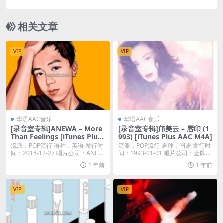
Plus M4A]
相关文章
VIP
VIP
华语AAC音乐
华语AAC音乐
[录音室专辑]ANEWA – More
[录音室专辑]邝美云 – 唇印 (1
Than Feelings [iTunes Plus
993) [iTunes Plus AAC M4A]
M4A]
流派：POP流行 语种：英语 发行时
流派：POP流行 语种：国语 发行时
间：2018-12-27 唱片公司：ANE
间：1993-01-01 唱片公司：金牌大
W...
风...
1 年前
1 年前
VIP
VIP