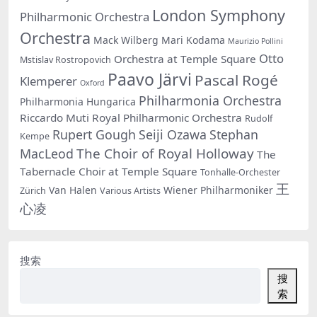
London Symphony
Philharmonic Orchestra
Orchestra
Mack Wilberg
Mari Kodama
Maurizio Pollini
Otto
Orchestra at Temple Square
Mstislav Rostropovich
Paavo Järvi
Pascal Rogé
Klemperer
Oxford
Philharmonia Orchestra
Philharmonia Hungarica
Riccardo Muti
Royal Philharmonic Orchestra
Rudolf
Rupert Gough
Seiji Ozawa
Stephan
Kempe
The Choir of Royal Holloway
MacLeod
The
Tabernacle Choir at Temple Square
Tonhalle-Orchester
王
Van Halen
Wiener Philharmoniker
Zürich
Various Artists
心凌
搜索
搜
索