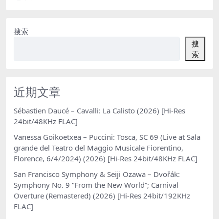
搜索
搜
索
近期文章
Sébastien Daucé – Cavalli: La Calisto (2026) [Hi-Res
24bit/48KHz FLAC]
Vanessa Goikoetxea – Puccini: Tosca, SC 69 (Live at Sala
grande del Teatro del Maggio Musicale Fiorentino,
Florence, 6/4/2024) (2026) [Hi-Res 24bit/48KHz FLAC]
San Francisco Symphony & Seiji Ozawa – Dvořák:
Symphony No. 9 “From the New World”; Carnival
Overture (Remastered) (2026) [Hi-Res 24bit/192KHz
FLAC]