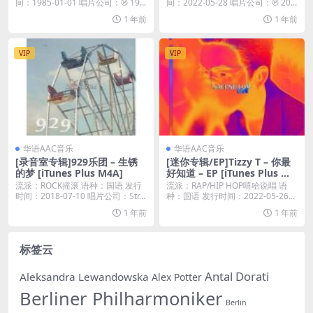
间：1985-01-01 唱片公司：℗ 19...
间：2022-05-28 唱片公司：℗ 20...
1 年前
1 年前
VIP
VIP
华语AAC音乐
华语AAC音乐
[录音室专辑]929乐团 – 生锈
[迷你专辑/EP]Tizzy T – 你最
的梦 [iTunes Plus M4A]
好知道 – EP [iTunes Plus M4
A]
流派：ROCK摇滚 语种：国语 发行
流派：RAP/HIP HOP嘻哈说唱 语
时间：2018-07-10 唱片公司：Str...
种：国语 发行时间：2022-05-26...
1 年前
1 年前
标签云
Antal Dorati
Aleksandra Lewandowska
Alex Potter
Berliner Philharmoniker
Berlin