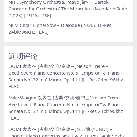
NHK Symphony Orchestra, Paavo Järvi – Bartok:
Concerto for Orchestra / The Miraculous Mandarin Suite
(2023) [DSD64 DSF]
NFM Choir, Lionel Sow – Dialogue (2026) [Hi-Res
24bit/96KHz FLAC]
近期评论
DOMI
发表在
[古典/交响/奏鸣曲]Nelson Freire –
Beethoven: Piano Concerto No. 5 "Emperor" & Piano
Sonata No. 32 in C Minor, Op. 111 [Hi-Res 24bit 96khz
FLAC]
Mike Waigon
发表在
[古典/交响/奏鸣曲]Nelson Freire –
Beethoven: Piano Concerto No. 5 "Emperor" & Piano
Sonata No. 32 in C Minor, Op. 111 [Hi-Res 24bit 96khz
FLAC]
DOMI
发表在
[古典/交响/奏鸣曲]李云迪 (YUNDI) –
Chopin: Piano Concertos Nos 1 & 2 [Hi-Res 24bit 96khz