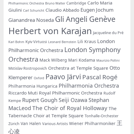
Carlo Maria
Cambridge
Philharmonic Orchestra
Bruno Walter
Eugen Jochum
Giulini
Claudio Abbado
Carl Schuricht
Gli Angeli Genève
Gianandrea Noseda
Herbert von Karajan
Jacqueline du Pré
London
Lili Kraus
Kyiv Virtuosi
Karl Bohm
Leonard Bernstein
London Symphony
Philharmonic Orchestra
Orchestra
Mack Wilberg
Mari Kodama
Maurizio Pollini
Otto
Orchestra at Temple Square
Mstislav Rostropovich
Paavo Järvi
Pascal Rogé
Klemperer
Oxford
Philharmonia Orchestra
Philharmonia Hungarica
Riccardo Muti
Royal Philharmonic Orchestra
Rudolf
Rupert Gough
Seiji Ozawa
Stephan
Kempe
The Choir of Royal Holloway
MacLeod
The
Tabernacle Choir at Temple Square
Tonhalle-Orchester
王
Van Halen
Wiener Philharmoniker
Zürich
Various Artists
心凌