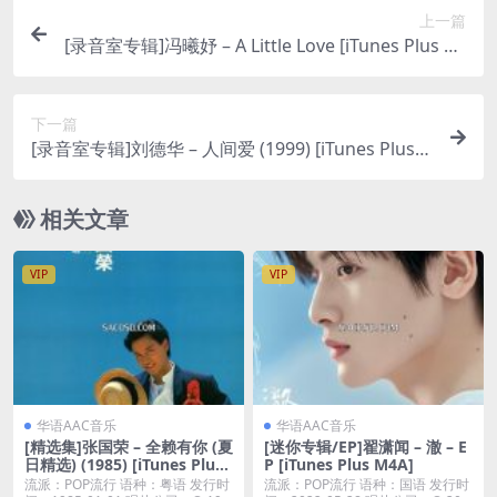
上一篇
[录音室专辑]冯曦妤 – A Little Love [iTunes Plus AA
C M4A]
下一篇
[录音室专辑]刘德华 – 人间爱 (1999) [iTunes Plus
M4A]
相关文章
VIP
VIP
华语AAC音乐
华语AAC音乐
[精选集]张国荣 – 全赖有你 (夏
[迷你专辑/EP]翟潇闻 – 澈 – E
日精选) (1985) [iTunes Plus
P [iTunes Plus M4A]
M4A]
流派：POP流行 语种：粤语 发行时
流派：POP流行 语种：国语 发行时