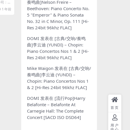
奏鸣曲]Nelson Freire –
片公司：相
Beethoven: Piano Concerto No.
1 年前
5 "Emperor" & Piano Sonata
No. 32 in C Minor, Op. 111 [Hi-
Res 24bit 96khz FLAC]
DOMI
发表在
[古典/交响/奏鸣
曲]李云迪 (YUNDI) – Chopin:
Piano Concertos Nos 1 & 2 [Hi-
Res 24bit 96khz FLAC]
Mike Waigon
发表在
[古典/交响/
奏鸣曲]李云迪 (YUNDI) –
Chopin: Piano Concertos Nos 1
& 2 [Hi-Res 24bit 96khz FLAC]
DOMI
发表在
[流行Pop]Harry
Belafonte – Belafonte At
首页
Carnegie Hall: The Complete
Concert [SACD ISO DSD64]
用户
中心