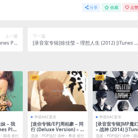
分享
收藏
点赞
上一篇
下一篇
es Plu
[录音室专辑]徐佳莹 – 理想人生 (2012) [iTunes P
s M4A]
us M4A]
VIP
VIP
华语AAC音乐
华语AAC音乐
妹 – 我
[迷你专辑/EP]周柏豪 – 同
[录音室专辑]MP魔
es Plus
行 (Deluxe Version) – E
– 战神 (2014) [iTun
P [iTunes Plus M4A + M
us M4A]
：国语 发行
流派：POP流行 语种：粤语 发行
流派：POP流行 语种：国