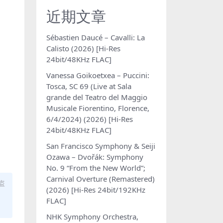
近期文章
Sébastien Daucé – Cavalli: La
Calisto (2026) [Hi-Res
24bit/48KHz FLAC]
Vanessa Goikoetxea – Puccini:
Tosca, SC 69 (Live at Sala
grande del Teatro del Maggio
Musicale Fiorentino, Florence,
6/4/2024) (2026) [Hi-Res
24bit/48KHz FLAC]
San Francisco Symphony & Seiji
Ozawa – Dvořák: Symphony
No. 9 “From the New World”;
Carnival Overture (Remastered)
盗
(2026) [Hi-Res 24bit/192KHz
FLAC]
NHK Symphony Orchestra,