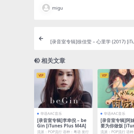
migu
[录音室专辑]徐佳莹 – 心里学 (2017) [iTun
相关文章
VIP
VIP
华语AAC音乐
华语AAC音乐
[录音室专辑]李幸倪 – be
[录音室专辑]阿妹
Gin [iTunes Plus M4A]
要为你做饭 [iTun
M4A]
流派：POP流行 语种：粤语 发行
流派：POP流行 语种