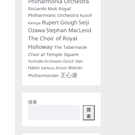
Philharmonia Orchestra
Riccardo Muti
Royal
Philharmonic Orchestra
Rudolf
Rupert Gough
Seiji
Kempe
Ozawa
Stephan MacLeod
The Choir of Royal
Holloway
The Tabernacle
Choir at Temple Square
Van
Tonhalle-Orchester Zürich
Halen
Wiener
Various Artists
王心凌
Philharmoniker
搜索
搜
索