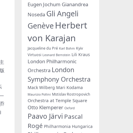
Eugen Jochum
Gianandrea
Gli Angeli
Noseda
Herbert
Genève
von Karajan
Jacqueline du Pré
Kyiv
Karl Bohm
Lili Kraus
Virtuosi
Leonard Bernstein
London Philharmonic
声主
London
Orchestra
唱版
Symphony Orchestra
乐
Mack Wilberg
Mari Kodama
Mstislav Rostropovich
—
Maurizio Pollini
Orchestra at Temple Square
乔
Otto Klemperer
Oxford
曲
Paavo Järvi
Pascal
Rogé
Philharmonia Hungarica