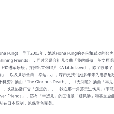
Fung)，早于2003年，她以Fiona Fung的身份和感动的歌
ning Friends」，同时又是容祖儿金曲「我的骄傲」英文原
曦妤正式进军乐坛，并推出首张唱片《A Little Love》。除了收录了
光.雨」，以及儿歌金曲「幸运儿」，碟内更找到她多年来为电影配
变》插曲「The Glorious Death」、《无间道》插曲「再见
」，以及热播广告「遥远的」、「我在那一角落患过伤风」(宋慧
ver Friends」，还有「幸运儿」的国语版「避风港」和英文金
ve》CD特别在日本压制，以保音色完美。