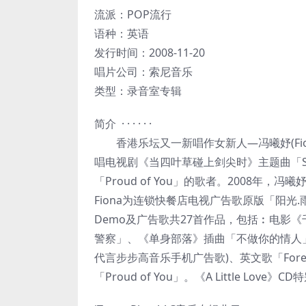
流派：POP流行
语种：英语
发行时间：2008-11-20
唱片公司：索尼音乐
类型：录音室专辑
简介 · · · · · ·
香港乐坛又一新唱作女新人—冯曦妤(Fiona 
唱电视剧《当四叶草碰上剑尖时》主题曲「Shi
「Proud of You」的歌者。2008年，冯
Fiona为连锁快餐店电视广告歌原版「阳
Demo及广告歌共27首作品，包括︰电影《千机
警察」、《单身部落》插曲「不做你的情人
代言步步高音乐手机广告歌)、英文歌「Fore
「Proud of You」。《A Little Lo