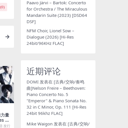
Paavo Järvi – Bartok: Concerto
(
0
)
for Orchestra / The Miraculous
Mandarin Suite (2023) [DSD64
DSF]
NFM Choir, Lionel Sow –
Dialogue (2026) [Hi-Res
l
24bit/96KHz FLAC]
近期评论
DOMI
发表在
[古典/交响/奏鸣
曲]Nelson Freire – Beethoven:
Piano Concerto No. 5
"Emperor" & Piano Sonata No.
32 in C Minor, Op. 111 [Hi-Res
24bit 96khz FLAC]
幻力量
es Pl
Mike Waigon
发表在
[古典/交响/
语 发行