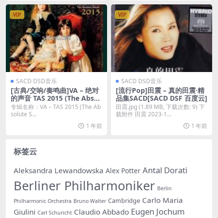
VIP
VIP
SACD DSD音乐
SACD DSD音乐
[古典/交响/奏鸣曲]VA – 绝对
[流行Pop]田震 – 真的田震·精
的声音 TAS 2015 (The Absol
品集SACD[SACD DSF 百度云]
ute Sound) (2015) [SACD]
专辑名称：VA – TAS 2015 (The Ab
田震.jpg (1.89 MB, 下载次数: 9) 下
solute S...
载附件 田震 2023-1...
1 年前
1 年前
标签云
Antal Dorati
Aleksandra Lewandowska
Alex Potter
Berliner Philharmoniker
Berlin
Carlo Maria
Cambridge
Philharmonic Orchestra
Bruno Walter
Eugen Jochum
Giulini
Claudio Abbado
Carl Schuricht