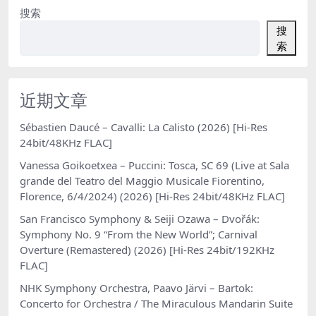
搜索
搜
索
近期文章
Sébastien Daucé – Cavalli: La Calisto (2026) [Hi-Res
24bit/48KHz FLAC]
Vanessa Goikoetxea – Puccini: Tosca, SC 69 (Live at Sala
grande del Teatro del Maggio Musicale Fiorentino,
Florence, 6/4/2024) (2026) [Hi-Res 24bit/48KHz FLAC]
San Francisco Symphony & Seiji Ozawa – Dvořák:
Symphony No. 9 “From the New World”; Carnival
Overture (Remastered) (2026) [Hi-Res 24bit/192KHz
FLAC]
NHK Symphony Orchestra, Paavo Järvi – Bartok:
Concerto for Orchestra / The Miraculous Mandarin Suite