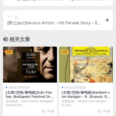
13 [SACD ISO DSD64]
下一篇
[爵士Jazz]Various Artists – Hit Parade Story – Il L
eggendario Suono Wurlitzer (1999) [DSD64]
相关文章
VIP
VIP
SACD DSD音乐
SACD DSD音乐
[古典/交响/奏鸣曲]Iván Fisc
[古典/交响/奏鸣曲]Herbert v
her, Budapest Festival Orc
on Karajan – R. Strauss: Do
hestra – Gustav Mahler: Sy
n Quixote, Till Eulenspiege
专辑名称：Iván Fischer, Budapest
专辑名称：Herbert von Karajan –
mphony No. 4 (2015) [DSD
l, Don Juan (1986/2022) [SA
Festival Orc...
R. Stra...
64 DSF]
CD ISO]
1 年前
1 年前