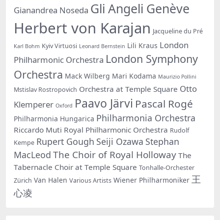
Gli Angeli Genève
Gianandrea Noseda
Herbert von Karajan
Jacqueline du Pré
London
Lili Kraus
Kyiv Virtuosi
Karl Bohm
Leonard Bernstein
London Symphony
Philharmonic Orchestra
Orchestra
Mack Wilberg
Mari Kodama
Maurizio Pollini
Otto
Orchestra at Temple Square
Mstislav Rostropovich
Paavo Järvi
Pascal Rogé
Klemperer
Oxford
Philharmonia Orchestra
Philharmonia Hungarica
Riccardo Muti
Royal Philharmonic Orchestra
Rudolf
Rupert Gough
Seiji Ozawa
Stephan
Kempe
The Choir of Royal Holloway
MacLeod
The
Tabernacle Choir at Temple Square
Tonhalle-Orchester
王
Van Halen
Wiener Philharmoniker
Zürich
Various Artists
心凌