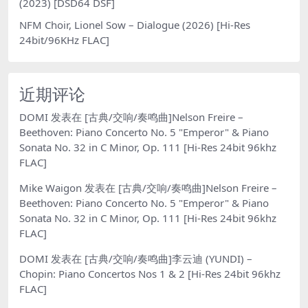
(2023) [DSD64 DSF]
NFM Choir, Lionel Sow – Dialogue (2026) [Hi-Res
24bit/96KHz FLAC]
近期评论
DOMI
发表在
[古典/交响/奏鸣曲]Nelson Freire –
Beethoven: Piano Concerto No. 5 "Emperor" & Piano
Sonata No. 32 in C Minor, Op. 111 [Hi-Res 24bit 96khz
FLAC]
Mike Waigon
发表在
[古典/交响/奏鸣曲]Nelson Freire –
Beethoven: Piano Concerto No. 5 "Emperor" & Piano
Sonata No. 32 in C Minor, Op. 111 [Hi-Res 24bit 96khz
FLAC]
DOMI
发表在
[古典/交响/奏鸣曲]李云迪 (YUNDI) –
Chopin: Piano Concertos Nos 1 & 2 [Hi-Res 24bit 96khz
FLAC]