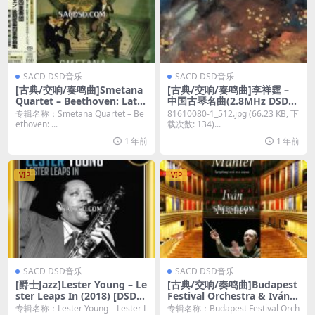
SACD DSD音乐
SACD DSD音乐
[古典/交响/奏鸣曲]Smetana
[古典/交响/奏鸣曲]李祥霆 –
Quartet – Beethoven: Late
中国古琴名曲(2.8MHz DSD)
String Quartets (1961-197
[SACD DSD DSF 百度云]
专辑名称：Smetana Quartet – Be
81610080-1_512.jpg (66.23 KB, 下
1/2020) [3xSACD ISO]
ethoven: ...
载次数: 134)...
1 年前
1 年前
VIP
VIP
SACD DSD音乐
SACD DSD音乐
[爵士Jazz]Lester Young – Le
[古典/交响/奏鸣曲]Budapest
ster Leaps In (2018) [DSD6
Festival Orchestra & Iván F
4]
ischer – Mahler: Symphony
专辑名称：Lester Young – Lester L
专辑名称：Budapest Festival Orch