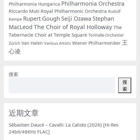
Philharmonia Orchestra
Philharmonia Hungarica
Riccardo Muti
Royal Philharmonic Orchestra
Rudolf
Rupert Gough
Seiji Ozawa
Stephan
Kempe
The Choir of Royal Holloway
MacLeod
The
Tabernacle Choir at Temple Square
Tonhalle-Orchester
王
Van Halen
Wiener Philharmoniker
Zürich
Various Artists
心凌
搜索
搜
索
近期文章
Sébastien Daucé – Cavalli: La Calisto (2026) [Hi-Res
24bit/48KHz FLAC]