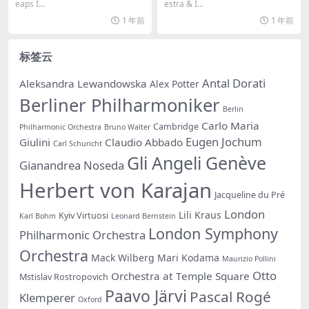
No. 6 (2005) [SACD]
eaps I...
estra & I...
1 年前
1 年前
标签云
Antal Dorati
Aleksandra Lewandowska
Alex Potter
Berliner Philharmoniker
Berlin
Carlo Maria
Cambridge
Philharmonic Orchestra
Bruno Walter
Eugen Jochum
Giulini
Claudio Abbado
Carl Schuricht
Gli Angeli Genève
Gianandrea Noseda
Herbert von Karajan
Jacqueline du Pré
London
Lili Kraus
Kyiv Virtuosi
Karl Bohm
Leonard Bernstein
London Symphony
Philharmonic Orchestra
Orchestra
Mack Wilberg
Mari Kodama
Maurizio Pollini
Otto
Orchestra at Temple Square
Mstislav Rostropovich
Paavo Järvi
Pascal Rogé
Klemperer
Oxford