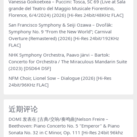
Vanessa Goikoetxea – Puccini: Tosca, SC 69 (Live at Sala
grande del Teatro del Maggio Musicale Fiorentino,
Florence, 6/4/2024) (2026) [Hi-Res 24bit/48KHz FLAC]
San Francisco Symphony & Seiji Ozawa – Dvořák:
Symphony No. 9 “From the New World”; Carnival
Overture (Remastered) (2026) [Hi-Res 24bit/192KHz
FLAC]
NHK Symphony Orchestra, Paavo Järvi – Bartok:
Concerto for Orchestra / The Miraculous Mandarin Suite
(2023) [DSD64 DSF]
NFM Choir, Lionel Sow – Dialogue (2026) [Hi-Res
24bit/96KHz FLAC]
近期评论
DOMI
发表在
[古典/交响/奏鸣曲]Nelson Freire –
Beethoven: Piano Concerto No. 5 "Emperor" & Piano
Sonata No. 32 in C Minor, Op. 111 [Hi-Res 24bit 96khz