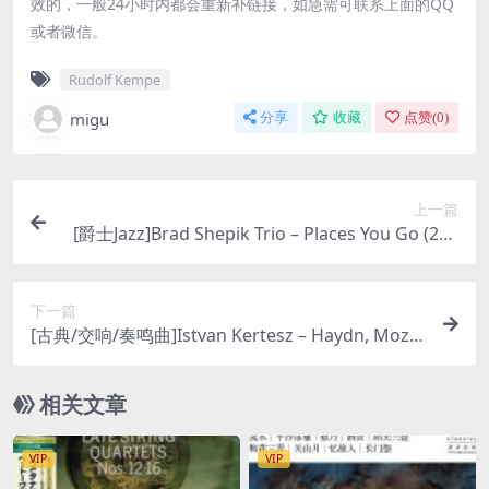
效的，一般24小时内都会重新补链接，如急需可联系上面的QQ
或者微信。
Rudolf Kempe
migu
分享
收藏
点赞(
0
)
上一篇
[爵士Jazz]Brad Shepik Trio – Places You Go (200
7) [SACD ISO]
下一篇
[古典/交响/奏鸣曲]Istvan Kertesz – Haydn, Moza
rt: Symphonies [SACD ISO DSD64]
相关文章
VIP
VIP