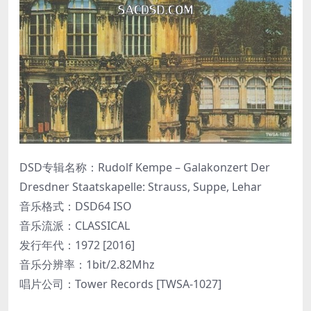
DSD专辑名称：Rudolf Kempe – Galakonzert Der
Dresdner Staatskapelle: Strauss, Suppe, Lehar
音乐格式：DSD64 ISO
音乐流派：CLASSICAL
发行年代：1972 [2016]
音乐分辨率：1bit/2.82Mhz
唱片公司：Tower Records [TWSA-1027]