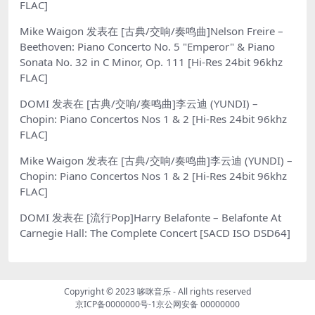
FLAC]
Mike Waigon
发表在
[古典/交响/奏鸣曲]Nelson Freire –
Beethoven: Piano Concerto No. 5 "Emperor" & Piano
Sonata No. 32 in C Minor, Op. 111 [Hi-Res 24bit 96khz
FLAC]
DOMI
发表在
[古典/交响/奏鸣曲]李云迪 (YUNDI) –
Chopin: Piano Concertos Nos 1 & 2 [Hi-Res 24bit 96khz
FLAC]
Mike Waigon
发表在
[古典/交响/奏鸣曲]李云迪 (YUNDI) –
Chopin: Piano Concertos Nos 1 & 2 [Hi-Res 24bit 96khz
FLAC]
DOMI
发表在
[流行Pop]Harry Belafonte – Belafonte At
Carnegie Hall: The Complete Concert [SACD ISO DSD64]
Copyright © 2023
哆咪音乐
- All rights reserved
京ICP备0000000号-1
京公网安备 00000000