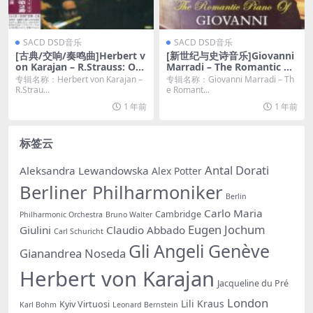
SACD DSD音乐
SACD DSD音乐
[古典/交响/奏鸣曲]Herbert v
[新世纪与史诗音乐]Giovanni
on Karajan – R.Strauss: Ob
Marradi – The Romantic Pi
oe Concerto, Horn Concert
ano of Giovanni (2014) [SA
专辑名称：Herbert von Karajan –
专辑名称：Giovanni Marradi – Th
o No.2 (1974/2014) [SACD I
CD]
R.Strau...
e Romant...
SO]
1 年前
1 年前
标签云
Antal Dorati
Aleksandra Lewandowska
Alex Potter
Berliner Philharmoniker
Berlin
Carlo Maria
Cambridge
Philharmonic Orchestra
Bruno Walter
Eugen Jochum
Giulini
Claudio Abbado
Carl Schuricht
Gli Angeli Genève
Gianandrea Noseda
Herbert von Karajan
Jacqueline du Pré
London
Lili Kraus
Kyiv Virtuosi
Karl Bohm
Leonard Bernstein