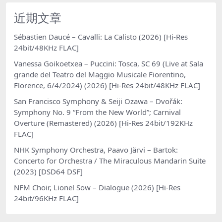
近期文章
Sébastien Daucé – Cavalli: La Calisto (2026) [Hi-Res
24bit/48KHz FLAC]
Vanessa Goikoetxea – Puccini: Tosca, SC 69 (Live at Sala
grande del Teatro del Maggio Musicale Fiorentino,
Florence, 6/4/2024) (2026) [Hi-Res 24bit/48KHz FLAC]
San Francisco Symphony & Seiji Ozawa – Dvořák:
Symphony No. 9 “From the New World”; Carnival
Overture (Remastered) (2026) [Hi-Res 24bit/192KHz
FLAC]
NHK Symphony Orchestra, Paavo Järvi – Bartok:
Concerto for Orchestra / The Miraculous Mandarin Suite
(2023) [DSD64 DSF]
NFM Choir, Lionel Sow – Dialogue (2026) [Hi-Res
24bit/96KHz FLAC]