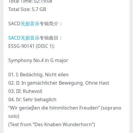
Total Time: 02:19:08
Total Size: 5.7 GB
SACD
无损音乐
专辑简介：
SACD无损音乐
专辑曲目：
ESSG-90141 (DISC 1):
Symphony No.4 in G major
01. I: Bedächtig. Nicht eilen
02. II: In gemächlicher Bewegung. Ohne Hast
03. III: Ruhevoll
04. IV: Sehr behaglich
“Wir genieβen die himmlischen Freuden” (soprano
solo)
(Text from “Des Knaben Wunderhorn”)