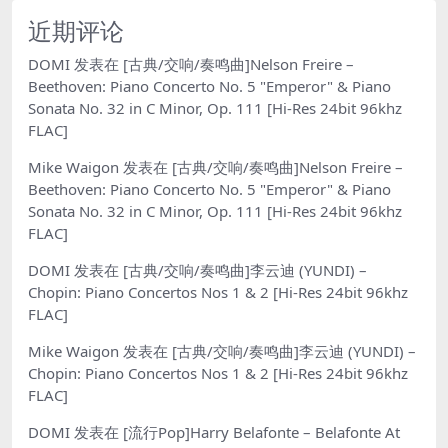
近期评论
DOMI
发表在
[古典/交响/奏鸣曲]Nelson Freire –
Beethoven: Piano Concerto No. 5 "Emperor" & Piano
Sonata No. 32 in C Minor, Op. 111 [Hi-Res 24bit 96khz
FLAC]
Mike Waigon
发表在
[古典/交响/奏鸣曲]Nelson Freire –
Beethoven: Piano Concerto No. 5 "Emperor" & Piano
Sonata No. 32 in C Minor, Op. 111 [Hi-Res 24bit 96khz
FLAC]
DOMI
发表在
[古典/交响/奏鸣曲]李云迪 (YUNDI) –
Chopin: Piano Concertos Nos 1 & 2 [Hi-Res 24bit 96khz
FLAC]
Mike Waigon
发表在
[古典/交响/奏鸣曲]李云迪 (YUNDI) –
Chopin: Piano Concertos Nos 1 & 2 [Hi-Res 24bit 96khz
FLAC]
DOMI
发表在
[流行Pop]Harry Belafonte – Belafonte At