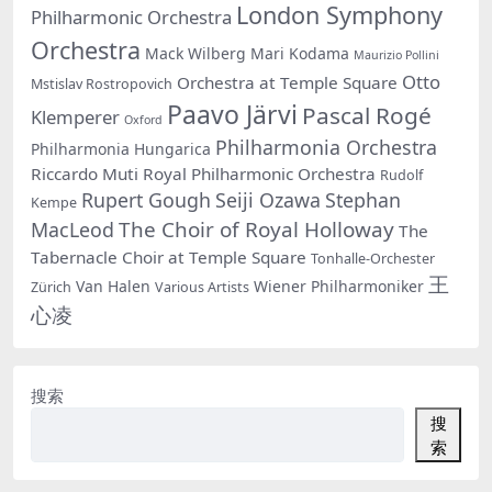
London Symphony
Philharmonic Orchestra
Orchestra
Mack Wilberg
Mari Kodama
Maurizio Pollini
Otto
Orchestra at Temple Square
Mstislav Rostropovich
Paavo Järvi
Pascal Rogé
Klemperer
Oxford
Philharmonia Orchestra
Philharmonia Hungarica
Riccardo Muti
Royal Philharmonic Orchestra
Rudolf
Rupert Gough
Seiji Ozawa
Stephan
Kempe
The Choir of Royal Holloway
MacLeod
The
Tabernacle Choir at Temple Square
Tonhalle-Orchester
王
Van Halen
Wiener Philharmoniker
Zürich
Various Artists
心凌
搜索
搜
索