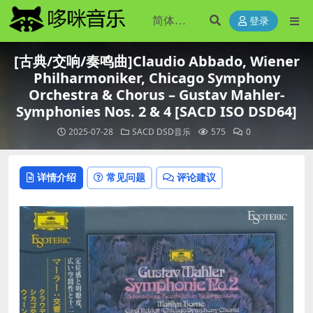
登录
[古典/交响/奏鸣曲]Claudio Abbado, Wiener
Philharmoniker, Chicago Symphony
Orchestra & Chorus – Gustav Mahler-
Symphonies Nos. 2 & 4 [SACD ISO DSD64]
2025-07-28
SACD DSD音乐
575
0
详情介绍
常见问题
评论建议