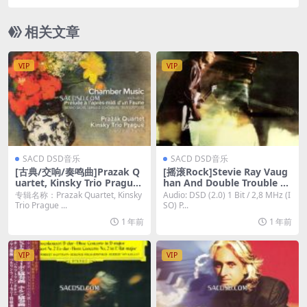
mphony Orchestra – Stravinsky: Le Sacre Du Pri
ntemps [SACD ISO DSD64]
相关文章
VIP
VIP
SACD DSD音乐
SACD DSD音乐
[古典/交响/奏鸣曲]Prazak Q
[摇滚Rock]Stevie Ray Vaug
uartet, Kinsky Trio Prague
han And Double Trouble –
– Debussy: Chamber music
Couldn\’t Stand The Weath
专辑名称：Prazak Quartet, Kinsky
Audio: DSD (2.0) 1 Bit / 2,8 MHz (I
(2014) [SACD]
er [SACD ISO 百度云]
Trio Prague ...
SO) P...
1 年前
1 年前
VIP
VIP