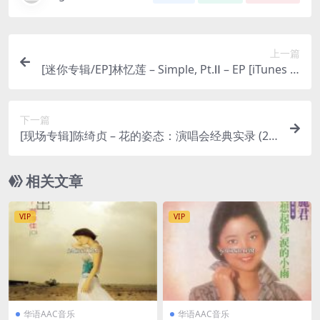
上一篇
[迷你专辑/EP]林忆莲 – Simple, Pt.Ⅱ – EP [iTunes Pl
us M4A]
下一篇
[现场专辑]陈绮贞 – 花的姿态：演唱会经典实录 (20
07) [iTunes Plus AAC M4A]
相关文章
VIP
VIP
华语AAC音乐
华语AAC音乐