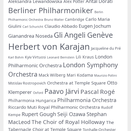
Antal Dorati
Aleksandra Lewandowska
Alex Potter
Berliner Philharmoniker
Berlin
Carlo Maria
Cambridge
Philharmonic Orchestra
Bruno Walter
Eugen Jochum
Giulini
Claudio Abbado
Carl Schuricht
Gli Angeli Genève
Gianandrea Noseda
Herbert von Karajan
Jacqueline du Pré
London
Lili Kraus
Kyiv Virtuosi
Karl Bohm
Leonard Bernstein
London Symphony
Philharmonic Orchestra
Orchestra
Mack Wilberg
Mari Kodama
Maurizio Pollini
Otto
Orchestra at Temple Square
Mstislav Rostropovich
Paavo Järvi
Pascal Rogé
Klemperer
Oxford
Philharmonia Orchestra
Philharmonia Hungarica
Riccardo Muti
Royal Philharmonic Orchestra
Rudolf
Rupert Gough
Seiji Ozawa
Stephan
Kempe
The Choir of Royal Holloway
MacLeod
The
Tabernacle Choir at Temple Square
Tonhalle-Orchester