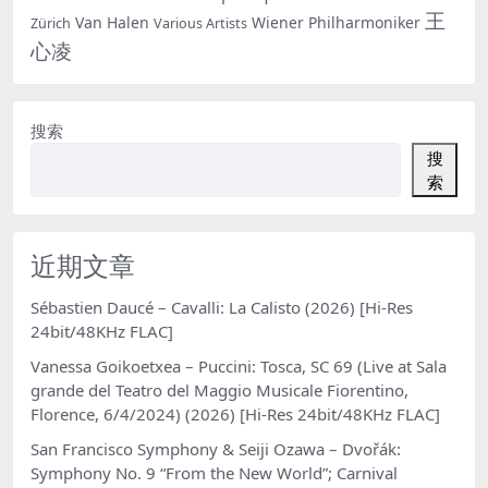
王
Van Halen
Wiener Philharmoniker
Zürich
Various Artists
心凌
搜索
搜
索
近期文章
Sébastien Daucé – Cavalli: La Calisto (2026) [Hi-Res
24bit/48KHz FLAC]
Vanessa Goikoetxea – Puccini: Tosca, SC 69 (Live at Sala
grande del Teatro del Maggio Musicale Fiorentino,
Florence, 6/4/2024) (2026) [Hi-Res 24bit/48KHz FLAC]
San Francisco Symphony & Seiji Ozawa – Dvořák:
Symphony No. 9 “From the New World”; Carnival