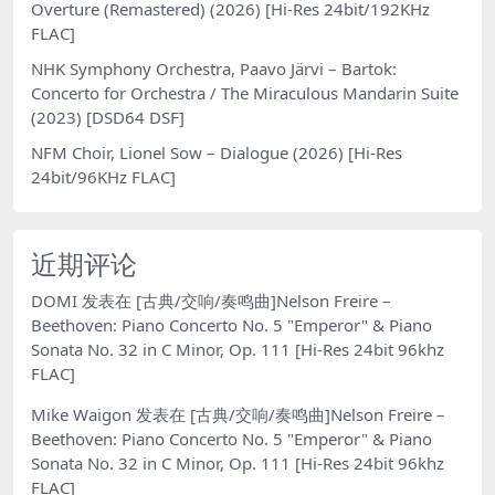
Overture (Remastered) (2026) [Hi-Res 24bit/192KHz
FLAC]
NHK Symphony Orchestra, Paavo Järvi – Bartok:
Concerto for Orchestra / The Miraculous Mandarin Suite
(2023) [DSD64 DSF]
NFM Choir, Lionel Sow – Dialogue (2026) [Hi-Res
24bit/96KHz FLAC]
近期评论
DOMI
发表在
[古典/交响/奏鸣曲]Nelson Freire –
Beethoven: Piano Concerto No. 5 "Emperor" & Piano
Sonata No. 32 in C Minor, Op. 111 [Hi-Res 24bit 96khz
FLAC]
Mike Waigon
发表在
[古典/交响/奏鸣曲]Nelson Freire –
Beethoven: Piano Concerto No. 5 "Emperor" & Piano
Sonata No. 32 in C Minor, Op. 111 [Hi-Res 24bit 96khz
FLAC]