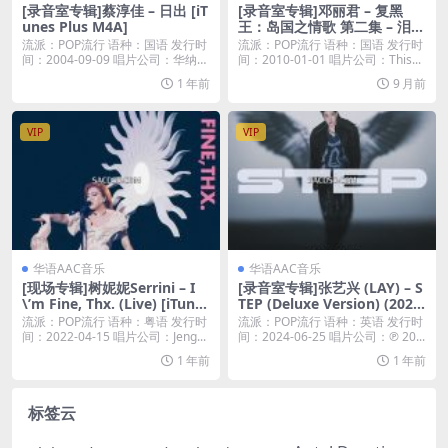
[录音室专辑]蔡淳佳 – 日出 [iT
[录音室专辑]邓丽君 – 复黑
unes Plus M4A]
王：岛国之情歌 第二集 – 泪的
小雨 (2010) [iTunes Plus M4
流派：POP流行 语种：国语 发行时
流派：POP流行 语种：国语 发行时
A]
间：2004-09-09 唱片公司：华纳音
间：2010-01-01 唱片公司：This...
乐...
1 年前
9 月前
VIP
VIP
华语AAC音乐
华语AAC音乐
[现场专辑]树妮妮Serrini – I
[录音室专辑]张艺兴 (LAY) – S
\’m Fine, Thx. (Live) [iTunes
TEP (Deluxe Version) (2024)
Plus M4A]
[iTunes Plus M4A]
流派：POP流行 语种：粤语 发行时
流派：POP流行 语种：英语 发行时
间：2022-04-15 唱片公司：Jeng...
间：2024-06-25 唱片公司：℗ 20...
1 年前
1 年前
标签云