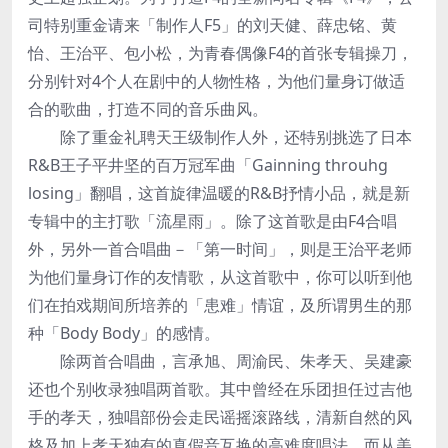
司特别重金请来「制作人F5」的刘天健、薛忠铭、黄
怡、王治平、包小松，为青春偶像F4的首张专辑操刀，
分别针对4个人在剧中的人物性格，为他们量身订做适
合的歌曲，打造不同的音乐曲风。
除了重金礼聘天王级制作人外，还特别挑选了日本
R&B王子平井坚的百万冠军曲「Gainning throuhg
losing」翻唱，这首旋律温暖的R&B抒情小品，就是新
专辑中的主打歌「流星雨」。除了这首歌是由F4合唱
外，另外一首合唱曲－「第一时间」，则是王治平老师
为他们量身订作的友情歌，从这首歌中，你可以听到他
们在拍戏期间所培养的「患难」情谊，及所谓男生的那
种「Body Body」的感情。
除两首合唱曲，言承旭、周渝民、朱孝天、吴建豪
还也个别收录独唱两首歌。其中曾经在乐团担任过吉他
手的孝天，独唱部份会走民谣摇滚路线，清新自然的风
格及加上孝天独有的真假音互换的高难度唱法。而从美