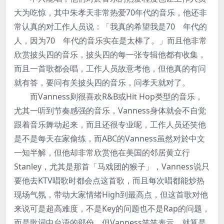
大为吃惊，其中朱孝天非常热爱70年代的音乐，他还非
常认真的对工作人员说：「我真的希望我是70 年代的
人，因为70 年代的音乐实在是太棒了。」而且他非常
欣赏披头四的音乐，披头四的每一张专辑他都有收集，
而且一首歌都会唱，工作人员故意考他，但他真的有问
就有答，要问有关披头四的音乐，问孝天就对了。
而Vanness则很喜欢R&B或Hit Hop类型的音乐，
尤其一听到节奏感强的音乐，Vanness身体就会不自觉
跟着音乐舞动起来，而且还很专业呢，工作人员还笑他
是不是每天在家偷练，而ABC的Vanness虽然对於中文
一知半解，但他却非常欣赏他在美国的邻居黄立行
Stanley，尤其是那首「马戏团的猴子」，Vanness说只
要他去KTV唱歌时都会点这首歌，而且每次唱都能炒热
现场气氛，带动大家情绪High到最高点，但这首歌对他
来说可是超高难度，不是Key的问题也不是Rap的问题，
而是歌词中台语的部份，但Vanness笑笑表示，就算是