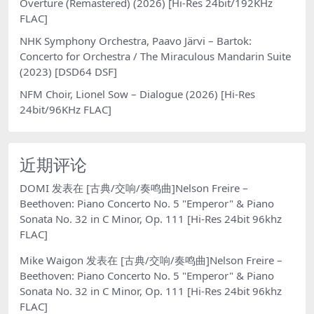
Overture (Remastered) (2026) [Hi-Res 24bit/192KHz
FLAC]
NHK Symphony Orchestra, Paavo Järvi – Bartok:
Concerto for Orchestra / The Miraculous Mandarin Suite
(2023) [DSD64 DSF]
NFM Choir, Lionel Sow – Dialogue (2026) [Hi-Res
24bit/96KHz FLAC]
近期评论
DOMI
发表在
[古典/交响/奏鸣曲]Nelson Freire –
Beethoven: Piano Concerto No. 5 "Emperor" & Piano
Sonata No. 32 in C Minor, Op. 111 [Hi-Res 24bit 96khz
FLAC]
Mike Waigon
发表在
[古典/交响/奏鸣曲]Nelson Freire –
Beethoven: Piano Concerto No. 5 "Emperor" & Piano
Sonata No. 32 in C Minor, Op. 111 [Hi-Res 24bit 96khz
FLAC]