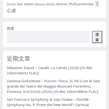
王
Van Halen
Wiener Philharmoniker
Zürich
Various Artists
心凌
搜索
搜
索
近期文章
Sébastien Daucé – Cavalli: La Calisto (2026) [Hi-Res
24bit/48KHz FLAC]
Vanessa Goikoetxea – Puccini: Tosca, SC 69 (Live at Sala
grande del Teatro del Maggio Musicale Fiorentino,
Florence, 6/4/2024) (2026) [Hi-Res 24bit/48KHz FLAC]
San Francisco Symphony & Seiji Ozawa – Dvořák:
Symphony No. 9 “From the New World”; Carnival