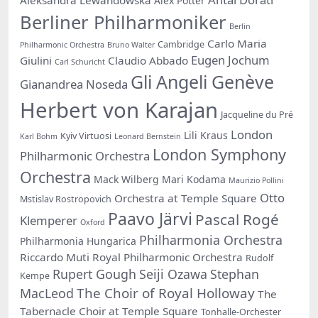
Alex Potter
Berliner Philharmoniker
Berlin
Carlo Maria
Cambridge
Philharmonic Orchestra
Bruno Walter
Eugen Jochum
Giulini
Claudio Abbado
Carl Schuricht
Gli Angeli Genève
Gianandrea Noseda
Herbert von Karajan
Jacqueline du Pré
London
Lili Kraus
Kyiv Virtuosi
Karl Bohm
Leonard Bernstein
London Symphony
Philharmonic Orchestra
Orchestra
Mack Wilberg
Mari Kodama
Maurizio Pollini
Otto
Orchestra at Temple Square
Mstislav Rostropovich
Paavo Järvi
Pascal Rogé
Klemperer
Oxford
Philharmonia Orchestra
Philharmonia Hungarica
Riccardo Muti
Royal Philharmonic Orchestra
Rudolf
Rupert Gough
Seiji Ozawa
Stephan
Kempe
The Choir of Royal Holloway
MacLeod
The
Tabernacle Choir at Temple Square
Tonhalle-Orchester