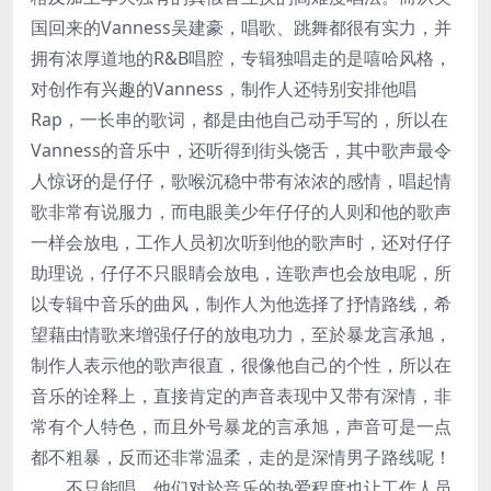
国回来的Vanness吴建豪，唱歌、跳舞都很有实力，并
拥有浓厚道地的R&B唱腔，专辑独唱走的是嘻哈风格，
对创作有兴趣的Vanness，制作人还特别安排他唱
Rap，一长串的歌词，都是由他自己动手写的，所以在
Vanness的音乐中，还听得到街头饶舌，其中歌声最令
人惊讶的是仔仔，歌喉沉稳中带有浓浓的感情，唱起情
歌非常有说服力，而电眼美少年仔仔的人则和他的歌声
一样会放电，工作人员初次听到他的歌声时，还对仔仔
助理说，仔仔不只眼睛会放电，连歌声也会放电呢，所
以专辑中音乐的曲风，制作人为他选择了抒情路线，希
望藉由情歌来增强仔仔的放电功力，至於暴龙言承旭，
制作人表示他的歌声很直，很像他自己的个性，所以在
音乐的诠释上，直接肯定的声音表现中又带有深情，非
常有个人特色，而且外号暴龙的言承旭，声音可是一点
都不粗暴，反而还非常温柔，走的是深情男子路线呢！
不只能唱，他们对於音乐的热爱程度也让工作人员