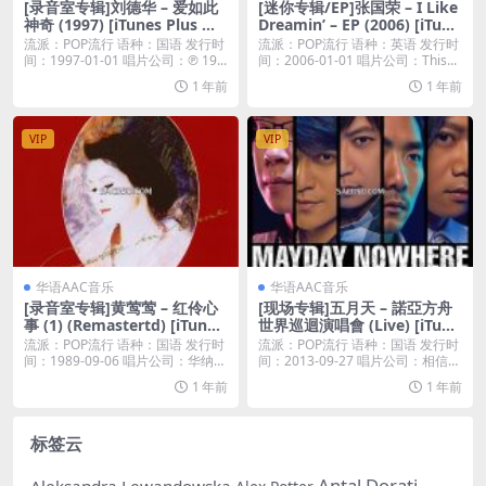
[录音室专辑]刘德华 – 爱如此
[迷你专辑/EP]张国荣 – I Like
神奇 (1997) [iTunes Plus M4
Dreamin’ – EP (2006) [iTune
A]
s Plus M4A]
流派：POP流行 语种：国语 发行时
流派：POP流行 语种：英语 发行时
间：1997-01-01 唱片公司：℗ 19...
间：2006-01-01 唱片公司：This...
1 年前
1 年前
VIP
VIP
华语AAC音乐
华语AAC音乐
[录音室专辑]黄莺莺 – 红伶心
[现场专辑]五月天 – 諾亞方舟
事 (1) (Remastertd) [iTunes
世界巡迴演唱會 (Live) [iTune
Plus M4A]
s Plus M4A]
流派：POP流行 语种：国语 发行时
流派：POP流行 语种：国语 发行时
间：1989-09-06 唱片公司：华纳唱
间：2013-09-27 唱片公司：相信音
片...
乐...
1 年前
1 年前
标签云
Antal Dorati
Aleksandra Lewandowska