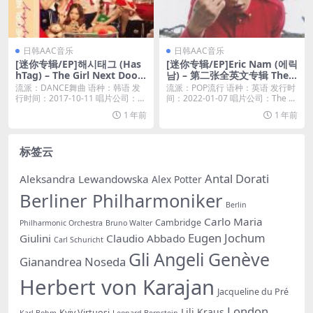
日韩AAC音乐
日韩AAC音乐
[迷你专辑/EP]해시태그 (Has
[迷你专辑/EP]Eric Nam (에릭
hTag) – The Girl Next Door
남) – 第二张全英文专辑 Ther
– EP [iTunes Plus AAC M4A]
e And Back Again [iTunes P
流派：DANCE舞曲 语种：韩语 发
流派：POP流行 语种：英语 发行时
lus M4A]
行时间：2017-10-11 唱片公司：℗
间：2022-01-07 唱片公司：The ...
...
1 年前
1 年前
标签云
Antal Dorati
Aleksandra Lewandowska
Alex Potter
Berliner Philharmoniker
Berlin
Carlo Maria
Cambridge
Philharmonic Orchestra
Bruno Walter
Eugen Jochum
Giulini
Claudio Abbado
Carl Schuricht
Gli Angeli Genève
Gianandrea Noseda
Herbert von Karajan
Jacqueline du Pré
London
Lili Kraus
Kyiv Virtuosi
Karl Bohm
Leonard Bernstein