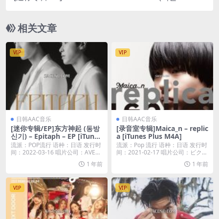
소녀 오드아이써클) – Mix & Match – EP (2017) [iT
unes Plus M4A]
相关文章
VIP
VIP
日韩AAC音乐
日韩AAC音乐
[迷你专辑/EP]东方神起 (동방
[录音室专辑]Maica_n – replic
신기) – Epitaph – EP [iTunes
a [iTunes Plus M4A]
Plus M4A]
流派：POP流行 语种：日语 发行时
流派：Pop 流行 语种：日语 发行时
间：2022-03-16 唱片公司：AVE
间：2021-02-17 唱片公司：ビク
X...
タ...
1 年前
1 年前
VIP
VIP