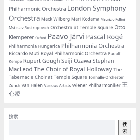
London Symphony
Philharmonic Orchestra
Orchestra
Mack Wilberg
Mari Kodama
Maurizio Pollini
Otto
Orchestra at Temple Square
Mstislav Rostropovich
Paavo Järvi
Pascal Rogé
Klemperer
Oxford
Philharmonia Orchestra
Philharmonia Hungarica
Riccardo Muti
Royal Philharmonic Orchestra
Rudolf
Rupert Gough
Seiji Ozawa
Stephan
Kempe
The Choir of Royal Holloway
MacLeod
The
Tabernacle Choir at Temple Square
Tonhalle-Orchester
王
Van Halen
Wiener Philharmoniker
Zürich
Various Artists
心凌
搜索
搜
索