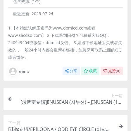
包含资源:
(1个)
最近更新:
2025-07-24
1.【本站默认解压密码为www.domicd.com或者
www.sacdsd.com】 2.下载遇到问题？可联系客服QQ：
240949404或微信：domicd反馈。 3.如遇下载地址丢失或者失
效的，一般24小时内都会重新补链接，如急需可联系上面的QQ
或者微信。
migu
分享
收藏
点赞(
0
)
上一篇
[录音室专辑]JINUSEAN (지누션) – JINUSEAN (199
7) [iTunes Plus M4A]
下一篇
[迷你专辑/EP]LOONA / ODD EYE CIRCLE (이달의