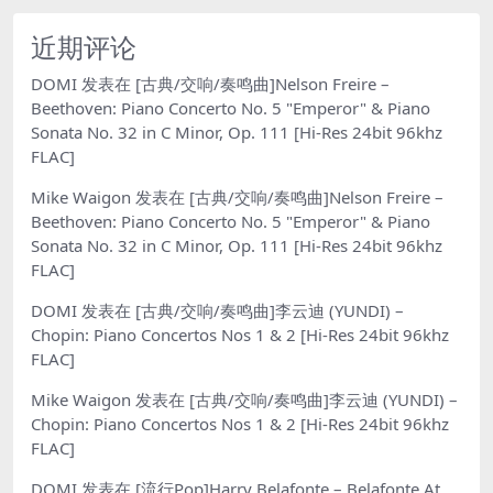
近期评论
DOMI
发表在
[古典/交响/奏鸣曲]Nelson Freire –
Beethoven: Piano Concerto No. 5 "Emperor" & Piano
Sonata No. 32 in C Minor, Op. 111 [Hi-Res 24bit 96khz
FLAC]
Mike Waigon
发表在
[古典/交响/奏鸣曲]Nelson Freire –
Beethoven: Piano Concerto No. 5 "Emperor" & Piano
Sonata No. 32 in C Minor, Op. 111 [Hi-Res 24bit 96khz
FLAC]
DOMI
发表在
[古典/交响/奏鸣曲]李云迪 (YUNDI) –
Chopin: Piano Concertos Nos 1 & 2 [Hi-Res 24bit 96khz
FLAC]
Mike Waigon
发表在
[古典/交响/奏鸣曲]李云迪 (YUNDI) –
Chopin: Piano Concertos Nos 1 & 2 [Hi-Res 24bit 96khz
FLAC]
DOMI
发表在
[流行Pop]Harry Belafonte – Belafonte At