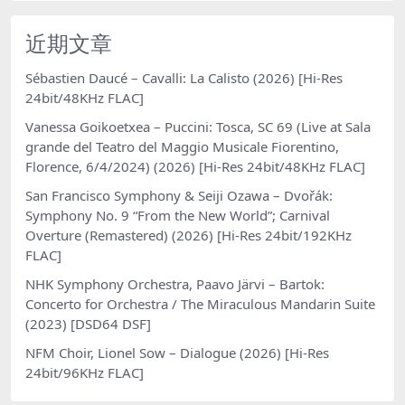
近期文章
Sébastien Daucé – Cavalli: La Calisto (2026) [Hi-Res
24bit/48KHz FLAC]
Vanessa Goikoetxea – Puccini: Tosca, SC 69 (Live at Sala
grande del Teatro del Maggio Musicale Fiorentino,
Florence, 6/4/2024) (2026) [Hi-Res 24bit/48KHz FLAC]
San Francisco Symphony & Seiji Ozawa – Dvořák:
Symphony No. 9 “From the New World”; Carnival
Overture (Remastered) (2026) [Hi-Res 24bit/192KHz
FLAC]
NHK Symphony Orchestra, Paavo Järvi – Bartok:
Concerto for Orchestra / The Miraculous Mandarin Suite
(2023) [DSD64 DSF]
NFM Choir, Lionel Sow – Dialogue (2026) [Hi-Res
24bit/96KHz FLAC]