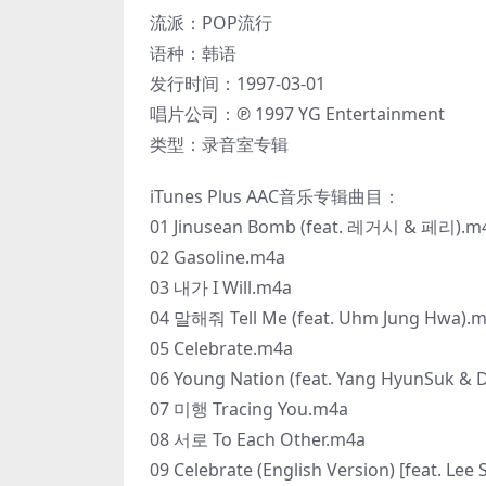
流派：POP流行
语种：韩语
发行时间：1997-03-01
唱片公司：℗ 1997 YG Entertainment
类型：录音室专辑
iTunes Plus AAC音乐专辑曲目：
01 Jinusean Bomb (feat. 레거시 & 페리).m
02 Gasoline.m4a
03 내가 I Will.m4a
04 말해줘 Tell Me (feat. Uhm Jung Hwa).
05 Celebrate.m4a
06 Young Nation (feat. Yang HyunSuk & 
07 미행 Tracing You.m4a
08 서로 To Each Other.m4a
09 Celebrate (English Version) [feat. L