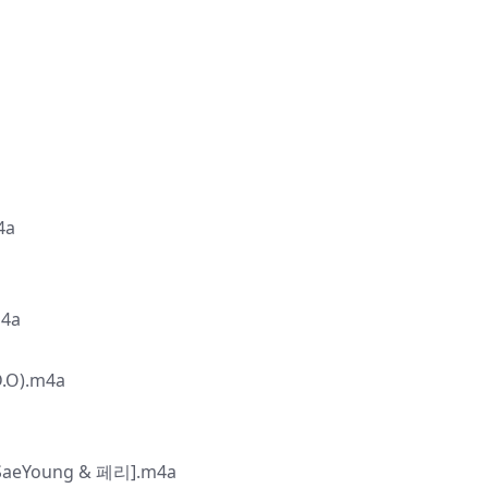
4a
m4a
D.O).m4a
ee SaeYoung & 페리].m4a