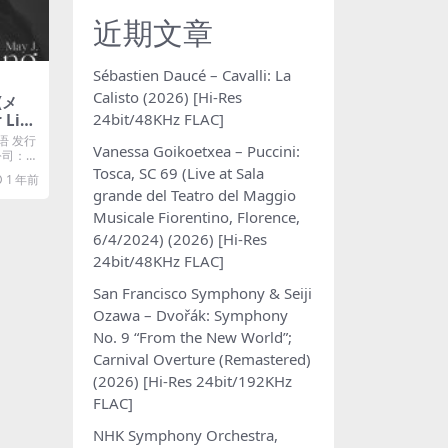
近期文章
Sébastien Daucé – Cavalli: La
Calisto (2026) [Hi-Res
(メ
24bit/48KHz FLAC]
 Lini
Plus
语 发行
Vanessa Goikoetxea – Puccini:
片公司：爱
Tosca, SC 69 (Live at Sala
1 年前
grande del Teatro del Maggio
Musicale Fiorentino, Florence,
6/4/2024) (2026) [Hi-Res
24bit/48KHz FLAC]
San Francisco Symphony & Seiji
Ozawa – Dvořák: Symphony
No. 9 “From the New World”;
Carnival Overture (Remastered)
(2026) [Hi-Res 24bit/192KHz
FLAC]
NHK Symphony Orchestra,