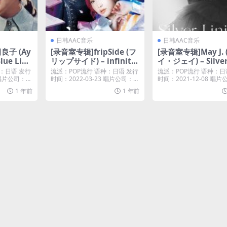
日韩AAC音乐
日韩AAC音乐
良子 (Ay
[录音室专辑]fripSide (フ
[录音室专辑]May J. 
Blue Ligh
リップサイド) – infinite
イ・ジェイ) – Silver
69) [iTu
synthesis 6 [iTunes Plu
ng (2021) [iTunes 
：日语 发行
流派：POP流行 语种：日语 发行
流派：POP流行 语种：日
s M4A]
M4A]
5 唱片公司：℗
时间：2022-03-23 唱片公司：fri
时间：2021-12-08 唱
p...
贝克思...
1 年前
1 年前