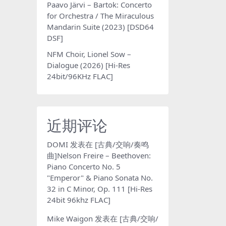
Paavo Järvi – Bartok: Concerto
for Orchestra / The Miraculous
Mandarin Suite (2023) [DSD64
DSF]
NFM Choir, Lionel Sow –
Dialogue (2026) [Hi-Res
24bit/96KHz FLAC]
近期评论
DOMI
发表在
[古典/交响/奏鸣
曲]Nelson Freire – Beethoven:
Piano Concerto No. 5
"Emperor" & Piano Sonata No.
32 in C Minor, Op. 111 [Hi-Res
24bit 96khz FLAC]
Mike Waigon
发表在
[古典/交响/