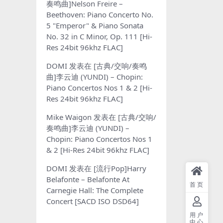
奏鸣曲]Nelson Freire –
Beethoven: Piano Concerto No.
5 "Emperor" & Piano Sonata
No. 32 in C Minor, Op. 111 [Hi-
Res 24bit 96khz FLAC]
DOMI
发表在
[古典/交响/奏鸣
曲]李云迪 (YUNDI) – Chopin:
Piano Concertos Nos 1 & 2 [Hi-
Res 24bit 96khz FLAC]
Mike Waigon
发表在
[古典/交响/
奏鸣曲]李云迪 (YUNDI) –
Chopin: Piano Concertos Nos 1
& 2 [Hi-Res 24bit 96khz FLAC]
DOMI
发表在
[流行Pop]Harry
Belafonte – Belafonte At
首页
Carnegie Hall: The Complete
Concert [SACD ISO DSD64]
用户
中心