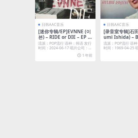
日韩AAC音乐
日韩AAC音乐
[迷你专辑/EP]EVNNE (이
[录音室专辑]石田
븐) – RIDE or DIE – EP (2
umi Ishida) – 
024) [iTunes Plus M4A]
t Yokohama (19
流派：POP流行 语种：韩语 发行
流派：POP流行 语种
nes Plus M4A]
时间：2024-06-17 唱片公司：G
时间：1969-04-2
eni...
19...
1 年前