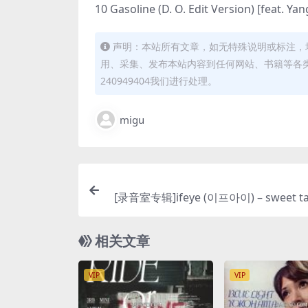
10 Gasoline (D. O. Edit Version) [feat. Y
声明：本站所有文章，如无特殊说明或标注，
用、采集、发布本站内容到任何网站、书籍等各
240949404我们进行处理。
migu
[录音室专辑]ifeye (이프아이) – sweet ta
5) [iTunes P
相关文章
VIP
VIP