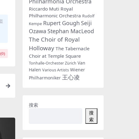
Philharmonia Orchestra
Riccardo Muti
Royal
Philharmonic Orchestra
Rudolf
盗
Rupert Gough
Seiji
Kempe
Ozawa
Stephan MacLeod
The Choir of Royal
Holloway
The Tabernacle
(
0
)
Choir at Temple Square
Van
Tonhalle-Orchester Zürich
Halen
Wiener
Various Artists
王心凌
Philharmoniker
搜索
搜
索