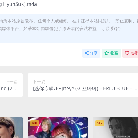
ang HyunSuk].m4a
均为本站原创发布。任何个人或组织，在未征得本站同意时，禁止复制、
类媒体平台。如若本站内容侵犯了原著者的合法权益，可联系QQ：
分享
收藏
点赞
上一篇
下一篇
ng (202
[迷你专辑/EP]ifeye (이프아이) – ERLU BLUE – E
lus M4A]
P (2025) [iTunes Plus M4A]
VIP
VIP