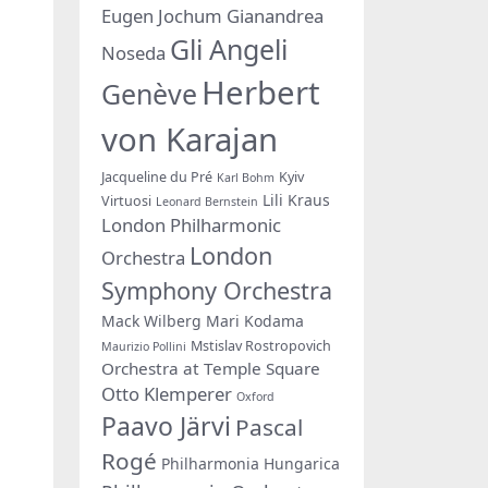
Eugen Jochum
Gianandrea
Gli Angeli
Noseda
Herbert
Genève
von Karajan
Jacqueline du Pré
Kyiv
Karl Bohm
Lili Kraus
Virtuosi
Leonard Bernstein
London Philharmonic
London
Orchestra
Symphony Orchestra
Mack Wilberg
Mari Kodama
Mstislav Rostropovich
Maurizio Pollini
Orchestra at Temple Square
Otto Klemperer
Oxford
Paavo Järvi
Pascal
Rogé
Philharmonia Hungarica