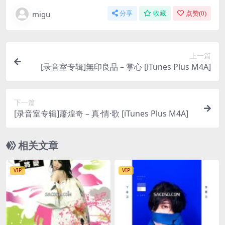
migu
分享
收藏
点赞(
0
)
上一篇
[录音室专辑]無印良品 – 掌心 [iTunes Plus M4A]
下一篇
[录音室专辑]蕭煌奇 – 真·情·歌 [iTunes Plus M4A]
相关文章
VIP
VIP