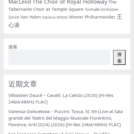
The Choir of Royal Holloway
MacLeod
The
Tabernacle Choir at Temple Square
Tonhalle-Orchester
王
Van Halen
Wiener Philharmoniker
Zürich
Various Artists
心凌
搜索
搜
索
近期文章
Sébastien Daucé – Cavalli: La Calisto (2026) [Hi-Res
24bit/48KHz FLAC]
Vanessa Goikoetxea – Puccini: Tosca, SC 69 (Live at Sala
grande del Teatro del Maggio Musicale Fiorentino,
Florence, 6/4/2024) (2026) [Hi-Res 24bit/48KHz FLAC]
San Francisco Symphony & Seiji Ozawa – Dvořák: