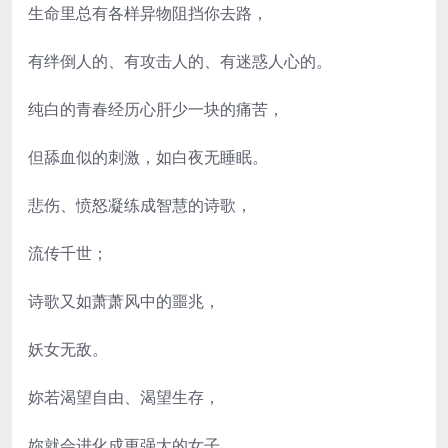
生命里总有各样异物阻挡你去路，
有绊倒人的、有攻击人的、有迷惑人心的。
纯白的青春经历心肝少一块的痛苦，
但舔血似的刺激，如白夜无睡眠。
悲伤、愤怒凝练成智慧的诗歌，
流传千世；
诗歌又如萧萧风中的噩兆，
妖女无敌。
妳若渴望自由、渴望生存，
妳就会进化成更强大的女子。