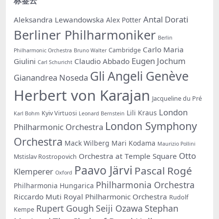
标签云
Antal Dorati
Aleksandra Lewandowska
Alex Potter
Berliner Philharmoniker
Berlin
Carlo Maria
Cambridge
Philharmonic Orchestra
Bruno Walter
Eugen Jochum
Giulini
Claudio Abbado
Carl Schuricht
Gli Angeli Genève
Gianandrea Noseda
Herbert von Karajan
Jacqueline du Pré
London
Lili Kraus
Kyiv Virtuosi
Karl Bohm
Leonard Bernstein
London Symphony
Philharmonic Orchestra
Orchestra
Mack Wilberg
Mari Kodama
Maurizio Pollini
Otto
Orchestra at Temple Square
Mstislav Rostropovich
Paavo Järvi
Pascal Rogé
Klemperer
Oxford
Philharmonia Orchestra
Philharmonia Hungarica
Riccardo Muti
Royal Philharmonic Orchestra
Rudolf
Rupert Gough
Seiji Ozawa
Stephan
Kempe