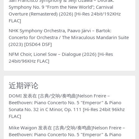
Symphony No. 9 “From the New World”; Carnival
Overture (Remastered) (2026) [Hi-Res 24bit/192KHz
FLAC]
NHK Symphony Orchestra, Paavo Järvi – Bartok:
Concerto for Orchestra / The Miraculous Mandarin Suite
(2023) [DSD64 DSF]
NFM Choir, Lionel Sow – Dialogue (2026) [Hi-Res
24bit/96KHz FLAC]
近期评论
DOMI
发表在
[古典/交响/奏鸣曲]Nelson Freire –
Beethoven: Piano Concerto No. 5 "Emperor" & Piano
Sonata No. 32 in C Minor, Op. 111 [Hi-Res 24bit 96khz
FLAC]
Mike Waigon
发表在
[古典/交响/奏鸣曲]Nelson Freire –
Beethoven: Piano Concerto No. 5 "Emperor" & Piano