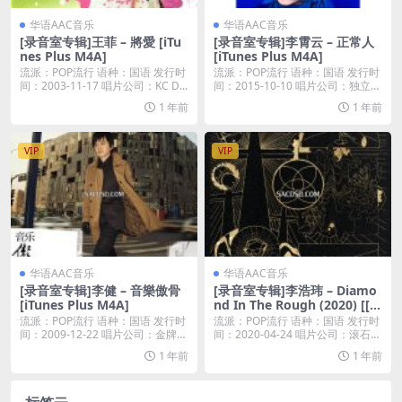
华语AAC音乐
华语AAC音乐
[录音室专辑]王菲 – 將愛 [iTu
[录音室专辑]李霄云 – 正常人
nes Plus M4A]
[iTunes Plus M4A]
流派：POP流行 语种：国语 发行时
流派：POP流行 语种：国语 发行时
间：2003-11-17 唱片公司：KC D...
间：2015-10-10 唱片公司：独立发
行...
1 年前
1 年前
VIP
VIP
华语AAC音乐
华语AAC音乐
[录音室专辑]李健 – 音樂傲骨
[录音室专辑]李浩玮 – Diamo
[iTunes Plus M4A]
nd In The Rough (2020) [[iT
unes Plus M4A]]
流派：POP流行 语种：国语 发行时
流派：POP流行 语种：国语 发行时
间：2009-12-22 唱片公司：金牌大
间：2020-04-24 唱片公司：滚石唱
风...
片...
1 年前
1 年前