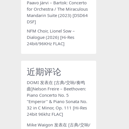
Paavo Järvi – Bartok: Concerto
for Orchestra / The Miraculous
Mandarin Suite (2023) [DSD64
DSF]
NFM Choir, Lionel Sow –
Dialogue (2026) [Hi-Res
24bit/96KHz FLAC]
近期评论
DOMI
发表在
[古典/交响/奏鸣
曲]Nelson Freire – Beethoven:
Piano Concerto No. 5
"Emperor" & Piano Sonata No.
32 in C Minor, Op. 111 [Hi-Res
24bit 96khz FLAC]
Mike Waigon
发表在
[古典/交响/