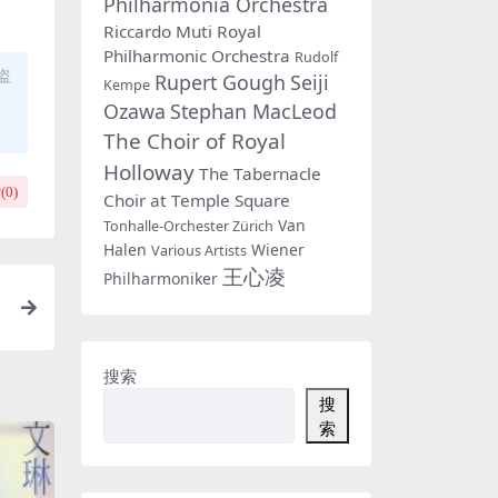
Philharmonia Orchestra
Riccardo Muti
Royal
Philharmonic Orchestra
Rudolf
盗
Rupert Gough
Seiji
Kempe
Ozawa
Stephan MacLeod
The Choir of Royal
Holloway
The Tabernacle
(
0
)
Choir at Temple Square
Van
Tonhalle-Orchester Zürich
Halen
Wiener
Various Artists
王心凌
Philharmoniker
T
搜索
搜
索