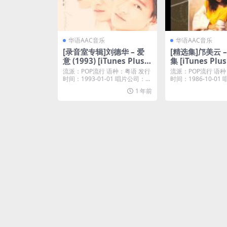
华语AAC音乐
华语AAC音乐
[录音室专辑]刘德华 – 爱
[精选集]邝美云 
意 (1993) [iTunes Plus
集 [iTunes Plu
M4A]
流派：POP流行 语种：粤语 发行
流派：POP流行 语种
时间：1993-01-01 唱片公司：℗
时间：1986-10-01
19...
niv...
1 年前