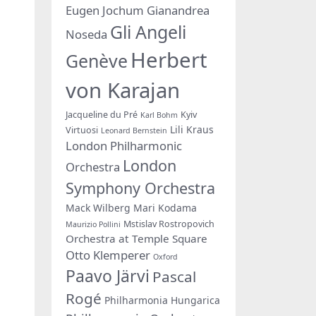
Eugen Jochum
Gianandrea
Gli Angeli
Noseda
Herbert
Genève
von Karajan
Jacqueline du Pré
Kyiv
Karl Bohm
Lili Kraus
Virtuosi
Leonard Bernstein
London Philharmonic
London
Orchestra
Symphony Orchestra
Mack Wilberg
Mari Kodama
Mstislav Rostropovich
Maurizio Pollini
Orchestra at Temple Square
Otto Klemperer
Oxford
Paavo Järvi
Pascal
Rogé
Philharmonia Hungarica