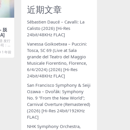
近期文章
Sébastien Daucé – Cavalli: La
Calisto (2026) [Hi-Res
– 脱
24bit/48KHz FLAC]
4A]
语 发行
Vanessa Goikoetxea – Puccini:
片公司：U
Tosca, SC 69 (Live at Sala
1 年前
grande del Teatro del Maggio
Musicale Fiorentino, Florence,
6/4/2024) (2026) [Hi-Res
24bit/48KHz FLAC]
San Francisco Symphony & Seiji
Ozawa – Dvořák: Symphony
No. 9 “From the New World”;
Carnival Overture (Remastered)
(2026) [Hi-Res 24bit/192KHz
FLAC]
NHK Symphony Orchestra,