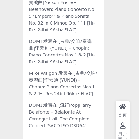
奏鸣曲]Nelson Freire –
Beethoven: Piano Concerto No.
5 "Emperor" & Piano Sonata
No. 32 in C Minor, Op. 111 [Hi-
Res 24bit 96khz FLAC]
DOMI
发表在
[古典/交响/奏鸣
曲]李云迪 (YUNDI) – Chopin:
Piano Concertos Nos 1 & 2 [Hi-
Res 24bit 96khz FLAC]
Mike Waigon
发表在
[古典/交响/
奏鸣曲]李云迪 (YUNDI) –
Chopin: Piano Concertos Nos 1
& 2 [Hi-Res 24bit 96khz FLAC]
DOMI
发表在
[流行Pop]Harry
Belafonte – Belafonte At
首页
Carnegie Hall: The Complete
Concert [SACD ISO DSD64]
用户
中心