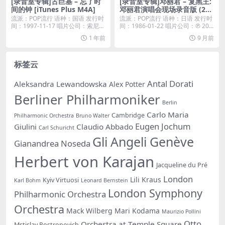
[录音室专辑]古巨基 – 忘了时
[录音室专辑]邓丽君 – 复黑王:
间的钟 [iTunes Plus M4A]
邓丽君演唱会现场录音版 (201
1) [iTunes Plus M4A]
流派：POP流行 语种：国语 发行时
流派：POP流行 语种：日语 发行时
间：1997-11-17 唱片公司：索尼音
间：1986-01-22 唱片公司：℗ 20...
乐...
1 年前
9 月前
标签云
Antal Dorati
Aleksandra Lewandowska
Alex Potter
Berliner Philharmoniker
Berlin
Carlo Maria
Cambridge
Philharmonic Orchestra
Bruno Walter
Eugen Jochum
Giulini
Claudio Abbado
Carl Schuricht
Gli Angeli Genève
Gianandrea Noseda
Herbert von Karajan
Jacqueline du Pré
London
Lili Kraus
Kyiv Virtuosi
Karl Bohm
Leonard Bernstein
London Symphony
Philharmonic Orchestra
Orchestra
Mack Wilberg
Mari Kodama
Maurizio Pollini
Otto
Orchestra at Temple Square
Mstislav Rostropovich