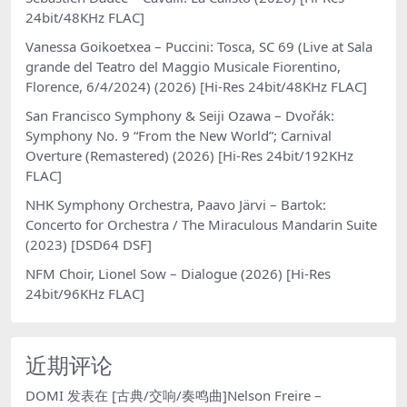
24bit/48KHz FLAC]
Vanessa Goikoetxea – Puccini: Tosca, SC 69 (Live at Sala
grande del Teatro del Maggio Musicale Fiorentino,
Florence, 6/4/2024) (2026) [Hi-Res 24bit/48KHz FLAC]
San Francisco Symphony & Seiji Ozawa – Dvořák:
Symphony No. 9 “From the New World”; Carnival
Overture (Remastered) (2026) [Hi-Res 24bit/192KHz
FLAC]
NHK Symphony Orchestra, Paavo Järvi – Bartok:
Concerto for Orchestra / The Miraculous Mandarin Suite
(2023) [DSD64 DSF]
NFM Choir, Lionel Sow – Dialogue (2026) [Hi-Res
24bit/96KHz FLAC]
近期评论
DOMI
发表在
[古典/交响/奏鸣曲]Nelson Freire –