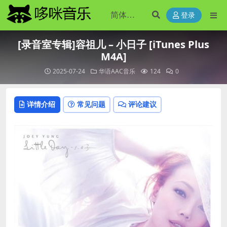
登录
[录音室专辑]容祖儿 – 小日子 [iTunes Plus
M4A]
2025-07-24
华语AAC音乐
124
0
详情介绍
常见问题
评论建议