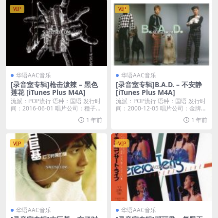
VIP
VIP
华语AAC音乐
华语AAC音乐
[录音室专辑]枪击泼辣 – 黑色
[录音室专辑]B.A.D. – 不安静
莲花 [iTunes Plus M4A]
[iTunes Plus M4A]
流派：POP流行 语种：国语 发行时
流派：POP流行 语种：国语 发行时
间：2016-06-01 唱片公司：種子音
间：2000-12-05 唱片公司：金牌大
樂...
风...
1 年前
1 年前
VIP
VIP
华语AAC音乐
华语AAC音乐