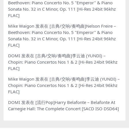
Beethoven: Piano Concerto No. 5 "Emperor" & Piano
Sonata No. 32 in C Minor, Op. 111 [Hi-Res 24bit 96khz
FLAC]
Mike Waigon
发表在
[古典/交响/奏鸣曲]Nelson Freire –
Beethoven: Piano Concerto No. 5 "Emperor" & Piano
Sonata No. 32 in C Minor, Op. 111 [Hi-Res 24bit 96khz
FLAC]
DOMI
发表在
[古典/交响/奏鸣曲]李云迪 (YUNDI) –
Chopin: Piano Concertos Nos 1 & 2 [Hi-Res 24bit 96khz
FLAC]
Mike Waigon
发表在
[古典/交响/奏鸣曲]李云迪 (YUNDI) –
Chopin: Piano Concertos Nos 1 & 2 [Hi-Res 24bit 96khz
FLAC]
DOMI
发表在
[流行Pop]Harry Belafonte – Belafonte At
Carnegie Hall: The Complete Concert [SACD ISO DSD64]