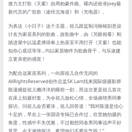
接力主打歌《天窗》由周柏豪作曲。碟内还收录Joey最
新代言的广告歌《途经北海道》和《充电器》。
为表达《小日子》这个主题，祖儿跟监制冯翰铭刻意设
计名为家居系列的歌曲，故歌曲中，由《另眼相看》刚
踏进屋中以温柔搏得奉上热茶至不用打开《天窗》也能
知你心底话等等…均以家居物件为歌曲骨干，与乐迷建
立更亲密的感觉！
为配合这家居系列，一向跟祖儿合作无间的
AllRightsReserved创作总监SK Lam找来国际级摄影师
陈漫捕捉祖儿懒洋洋的睡前一刻，而这次更是祖儿首次
在床上拍摄封套，为令祖儿放松心情，全场谢绝男同事
探访。问祖儿会否紧张，祖儿回答道：“我对陈漫是信心
十足的，早在上一张国语专辑已合作过，欣赏她拍摄的
角度，性感中不失优雅，不过都想同各男同事说声不好
意思，今天谢绝探访，希望他们不要生气啦！”