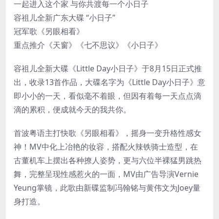
一起进入这个家 与你共渡每一个小日子
容祖儿全新广东大碟 “小日子”
冠军歌《另眼相看》
重点推介《天窗》《七不思议》《小日子》
容祖儿全新大碟《Little Day小日子》于8月15日正式推
出，收录13首作品，大碟名字为《Little Day小日子》意
即小小的一天，看似毫不着眼，但因有着每一天点点滴
滴的累积，便成就今天的我共你。
首波粤语主打快歌《另眼相看》，摇身一变升格性感女
神！MV中化上冶艳的妆容，搭配火辣铁骑士造型，在
古董机车上摆出各种撩人姿势，更与六位半裸猛男跳热
舞，完整呈现性感惹火的一面，MV由广告导演Vernie
Yeung掌镜，此歌由新碟监制冯翰铭与黄伟文为Joey量
身打造。