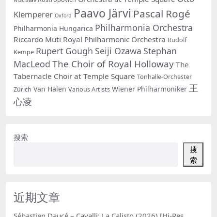
Paavo Järvi
Pascal Rogé
Klemperer
Oxford
Philharmonia Orchestra
Philharmonia Hungarica
Riccardo Muti
Royal Philharmonic Orchestra
Rudolf
Rupert Gough
Seiji Ozawa
Stephan
Kempe
The Choir of Royal Holloway
MacLeod
The
Tabernacle Choir at Temple Square
Tonhalle-Orchester
王
Van Halen
Wiener Philharmoniker
Zürich
Various Artists
心凌
搜索
搜
索
近期文章
Sébastien Daucé – Cavalli: La Calisto (2026) [Hi-Res