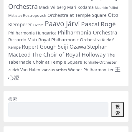
Orchestra
Mack Wilberg
Mari Kodama
Maurizio Pollini
Otto
Orchestra at Temple Square
Mstislav Rostropovich
Paavo Järvi
Pascal Rogé
Klemperer
Oxford
Philharmonia Orchestra
Philharmonia Hungarica
Riccardo Muti
Royal Philharmonic Orchestra
Rudolf
Rupert Gough
Seiji Ozawa
Stephan
Kempe
The Choir of Royal Holloway
MacLeod
The
Tabernacle Choir at Temple Square
Tonhalle-Orchester
王
Van Halen
Wiener Philharmoniker
Zürich
Various Artists
心凌
搜索
搜
索