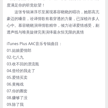
度满足你的听觉欲望！
这张专辑淋淳尽至展现慕容晓晓的唱功，她那高亢
豪迈的嗓音，诠译情歌有着穿透的力量，已深植许多人
心中。慕容晓晓演绎情歌精华，倾力诠译爱情感受，剔
透声线与唯美旋律完美演绎最永恒无限的真情
iTunes Plus AAC音乐专辑曲目：
01.姑娘爱情郎
02.七八九
03.收不回的漂流瓶
04.曾经的我走了
05.爱情买卖
06.黄梅戏
07.你的圈套
08.赚够了没
09.除了我