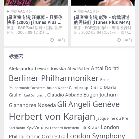
华语AAC音乐
华语AAC音乐
[录音室专辑]汪佩蓉 – 只要你
[录音室专辑]彭羚 – 给我唱过
快乐 (2005) [iTunes Plus M4
的男孩们 [iTunes Plus M4A]
A] 自购
流派：R&B/Soul 语种：国语 发行
流派：POP流行 语种：粤语 发行时
时间：2005-08-12 唱片...
间：2002-02-04 唱片公司：索尼音
乐...
1 年前
1 年前
标签云
Antal Dorati
Aleksandra Lewandowska
Alex Potter
Berliner Philharmoniker
Berlin
Carlo Maria
Cambridge
Philharmonic Orchestra
Bruno Walter
Eugen Jochum
Giulini
Claudio Abbado
Carl Schuricht
Gli Angeli Genève
Gianandrea Noseda
Herbert von Karajan
Jacqueline du Pré
London
Lili Kraus
Kyiv Virtuosi
Karl Bohm
Leonard Bernstein
London Symphony
Philharmonic Orchestra