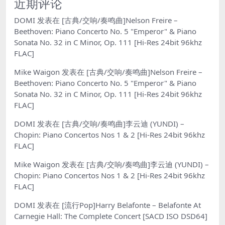
近期评论
DOMI
发表在
[古典/交响/奏鸣曲]Nelson Freire –
Beethoven: Piano Concerto No. 5 "Emperor" & Piano
Sonata No. 32 in C Minor, Op. 111 [Hi-Res 24bit 96khz
FLAC]
Mike Waigon
发表在
[古典/交响/奏鸣曲]Nelson Freire –
Beethoven: Piano Concerto No. 5 "Emperor" & Piano
Sonata No. 32 in C Minor, Op. 111 [Hi-Res 24bit 96khz
FLAC]
DOMI
发表在
[古典/交响/奏鸣曲]李云迪 (YUNDI) –
Chopin: Piano Concertos Nos 1 & 2 [Hi-Res 24bit 96khz
FLAC]
Mike Waigon
发表在
[古典/交响/奏鸣曲]李云迪 (YUNDI) –
Chopin: Piano Concertos Nos 1 & 2 [Hi-Res 24bit 96khz
FLAC]
DOMI
发表在
[流行Pop]Harry Belafonte – Belafonte At
Carnegie Hall: The Complete Concert [SACD ISO DSD64]