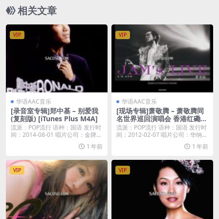
相关文章
VIP
VIP
华语AAC音乐
华语AAC音乐
[录音室专辑]郑中基 – 别爱我
[现场专辑]萧敬腾 – 萧敬腾同
(复刻版) [iTunes Plus M4A]
名世界巡回演唱会 香港红磡站
– 有一种精神叫萧敬腾 [iTune
流派：POP流行 语种：国语 发行时
流派：POP流行 语种：国语 发行时
s Plus M4A]
间：2014-08-01 唱片公司：金牌大
间：2012-02-07 唱片公司：华纳唱
风...
片...
1 年前
1 年前
VIP
VIP