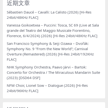
近期文章
Sébastien Daucé – Cavalli: La Calisto (2026) [Hi-Res
24bit/48KHz FLAC]
Vanessa Goikoetxea – Puccini: Tosca, SC 69 (Live at Sala
grande del Teatro del Maggio Musicale Fiorentino,
Florence, 6/4/2024) (2026) [Hi-Res 24bit/48KHz FLAC]
San Francisco Symphony & Seiji Ozawa – Dvořák:
Symphony No. 9 “From the New World”; Carnival
Overture (Remastered) (2026) [Hi-Res 24bit/192KHz
FLAC]
NHK Symphony Orchestra, Paavo Järvi – Bartok:
Concerto for Orchestra / The Miraculous Mandarin Suite
(2023) [DSD64 DSF]
NFM Choir, Lionel Sow – Dialogue (2026) [Hi-Res
24bit/96KHz FLAC]