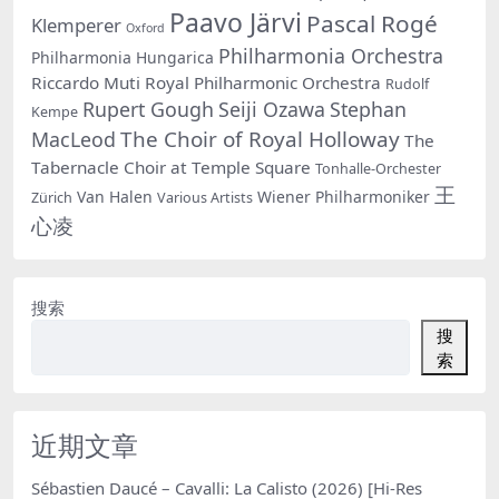
Paavo Järvi
Pascal Rogé
Klemperer
Oxford
Philharmonia Orchestra
Philharmonia Hungarica
Riccardo Muti
Royal Philharmonic Orchestra
Rudolf
Rupert Gough
Seiji Ozawa
Stephan
Kempe
The Choir of Royal Holloway
MacLeod
The
Tabernacle Choir at Temple Square
Tonhalle-Orchester
王
Van Halen
Wiener Philharmoniker
Zürich
Various Artists
心凌
搜索
搜
索
近期文章
Sébastien Daucé – Cavalli: La Calisto (2026) [Hi-Res