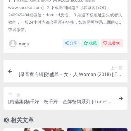
1.【本站默认解压密码为www.domicd.com或者
www.sacdsd.com】 2.下载遇到问题？可联系客服QQ：
240949404或微信：domicd反馈。 3.如遇下载地址丢失或者失
效的，一般24小时内都会重新补链接，如急需可联系上面的QQ
或者微信。
migu
分享
收藏
点赞(
0
)
上一篇
[录音室专辑]孙盛希 – 女・人 Woman (2018) [iTun
es Plus M4A]
下一篇
[精选集]杨千嬅 – 杨千嬅 – 金牌畅销系列 [iTunes Pl
us M4A]
相关文章