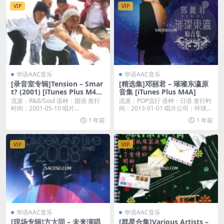
VIP
VIP
华语AAC音乐
华语AAC音乐
[录音室专辑]Tension – Smar
[精选集]邓丽君 – 璀璨东瀛原
t? (2001) [iTunes Plus M4A]
音集 [iTunes Plus M4A]
自购
流派：R&B/Soul 语种：国语 发行
流派：POP流行 语种：日语 发行时
时间：2001-05-10 唱片...
间：2013-01-01 唱片公司：环球唱
片...
1 年前
1 年前
VIP
VIP
华语AAC音乐
华语AAC音乐
[现场专辑]方大同 – 未来演唱
[群星合集]Various Artists –