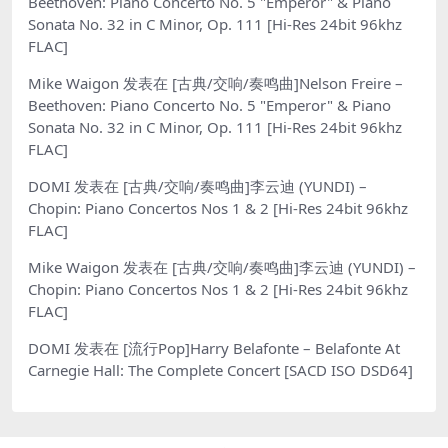
Beethoven: Piano Concerto No. 5 "Emperor" & Piano
Sonata No. 32 in C Minor, Op. 111 [Hi-Res 24bit 96khz
FLAC]
Mike Waigon
发表在
[古典/交响/奏鸣曲]Nelson Freire –
Beethoven: Piano Concerto No. 5 "Emperor" & Piano
Sonata No. 32 in C Minor, Op. 111 [Hi-Res 24bit 96khz
FLAC]
DOMI
发表在
[古典/交响/奏鸣曲]李云迪 (YUNDI) –
Chopin: Piano Concertos Nos 1 & 2 [Hi-Res 24bit 96khz
FLAC]
Mike Waigon
发表在
[古典/交响/奏鸣曲]李云迪 (YUNDI) –
Chopin: Piano Concertos Nos 1 & 2 [Hi-Res 24bit 96khz
FLAC]
DOMI
发表在
[流行Pop]Harry Belafonte – Belafonte At
Carnegie Hall: The Complete Concert [SACD ISO DSD64]