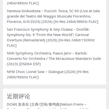
24bit/48KHz FLAC]
Vanessa Goikoetxea – Puccini: Tosca, SC 69 (Live at Sala
grande del Teatro del Maggio Musicale Fiorentino,
Florence, 6/4/2024) (2026) [Hi-Res 24bit/48KHz FLAC]
San Francisco Symphony & Seiji Ozawa – Dvořák:
Symphony No. 9 “From the New World”; Carnival
Overture (Remastered) (2026) [Hi-Res 24bit/192KHz
FLAC]
NHK Symphony Orchestra, Paavo Järvi – Bartok:
Concerto for Orchestra / The Miraculous Mandarin Suite
(2023) [DSD64 DSF]
NFM Choir, Lionel Sow – Dialogue (2026) [Hi-Res
24bit/96KHz FLAC]
近期评论
DOMI
发表在
[古典/交响/奏鸣曲]Nelson Freire –