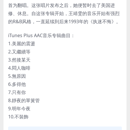
首为翻唱。这张唱片发布之后，她便暂时去了美国进
修、休息。自这张专辑开始，王靖雯的音乐开始有强烈
的R&B风格，一直延续到后来1993年的《执迷不悔》。
iTunes Plus AAC音乐专辑曲目：
1.美麗的震盪
2.又繼續等
3.然後某天
4.悶人咖啡
5.無原因
6.多得他
7.只有你
8.靜夜的單簧管
9.明年今夜
10.不裝飾