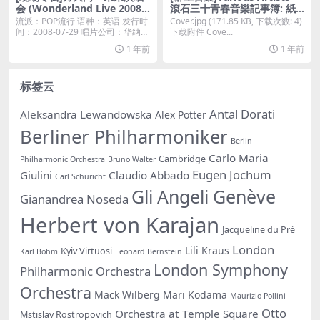
会 (Wonderland Live 2008)
滾石三十青春音樂記事簿: 紙
[iTunes Plus M4A]
條傳情 [iTunes Plus M4A]
流派：POP流行 语种：英语 发行时
Cover.jpg (171.85 KB, 下载次数: 4)
间：2008-07-29 唱片公司：华纳唱
下载附件 Cove...
片...
1 年前
1 年前
标签云
Antal Dorati
Aleksandra Lewandowska
Alex Potter
Berliner Philharmoniker
Berlin
Carlo Maria
Cambridge
Philharmonic Orchestra
Bruno Walter
Eugen Jochum
Giulini
Claudio Abbado
Carl Schuricht
Gli Angeli Genève
Gianandrea Noseda
Herbert von Karajan
Jacqueline du Pré
London
Lili Kraus
Kyiv Virtuosi
Karl Bohm
Leonard Bernstein
London Symphony
Philharmonic Orchestra
Orchestra
Mack Wilberg
Mari Kodama
Maurizio Pollini
Otto
Orchestra at Temple Square
Mstislav Rostropovich