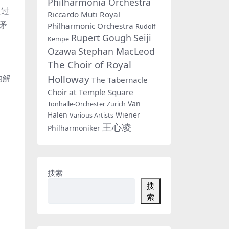
Philharmonia Orchestra
通过
Riccardo Muti
Royal
矛
Philharmonic Orchestra
Rudolf
Rupert Gough
Seiji
Kempe
Ozawa
Stephan MacLeod
The Choir of Royal
Holloway
的解
The Tabernacle
Choir at Temple Square
Van
Tonhalle-Orchester Zürich
Halen
Wiener
Various Artists
王心凌
Philharmoniker
搜索
搜
索