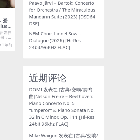
Paavo Järvi – Bartok: Concerto
for Orchestra / The Miraculous
Mandarin Suite (2023) [DSD64
– 爱
DSF]
Plus
语 发行
NFM Choir, Lionel Sow –
片公司：大
Dialogue (2026) [Hi-Res
1 年前
24bit/96KHz FLAC]
近期评论
DOMI
发表在
[古典/交响/奏鸣
曲]Nelson Freire – Beethoven:
Piano Concerto No. 5
"Emperor" & Piano Sonata No.
32 in C Minor, Op. 111 [Hi-Res
24bit 96khz FLAC]
Mike Waigon
发表在
[古典/交响/