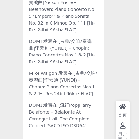
奏鸣曲]Nelson Freire –
Beethoven: Piano Concerto No.
5 "Emperor" & Piano Sonata
No. 32 in C Minor, Op. 111 [Hi-
Res 24bit 96khz FLAC]
DOMI
发表在
[古典/交响/奏鸣
曲]李云迪 (YUNDI) – Chopin:
Piano Concertos Nos 1 & 2 [Hi-
Res 24bit 96khz FLAC]
Mike Waigon
发表在
[古典/交响/
奏鸣曲]李云迪 (YUNDI) –
Chopin: Piano Concertos Nos 1
& 2 [Hi-Res 24bit 96khz FLAC]
DOMI
发表在
[流行Pop]Harry
Belafonte – Belafonte At
首页
Carnegie Hall: The Complete
Concert [SACD ISO DSD64]
用户
中心