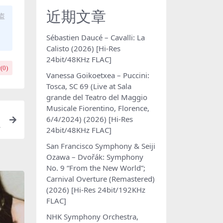
近期文章
盗
Sébastien Daucé – Cavalli: La
Calisto (2026) [Hi-Res
24bit/48KHz FLAC]
(
0
)
Vanessa Goikoetxea – Puccini:
Tosca, SC 69 (Live at Sala
grande del Teatro del Maggio
Musicale Fiorentino, Florence,
6/4/2024) (2026) [Hi-Res
24bit/48KHz FLAC]
San Francisco Symphony & Seiji
Ozawa – Dvořák: Symphony
No. 9 “From the New World”;
Carnival Overture (Remastered)
(2026) [Hi-Res 24bit/192KHz
FLAC]
NHK Symphony Orchestra,