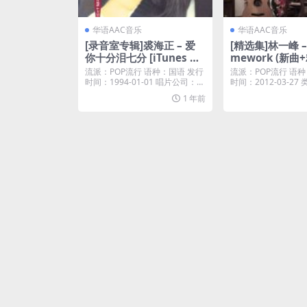
华语AAC音乐
华语AAC音乐
[录音室专辑]裘海正 – 爱
[精选集]林一峰 –
你十分泪七分 [iTunes Pl
mework (新曲+精
us M4A]
unes Plus M4A
流派：POP流行 语种：国语 发行
流派：POP流行 语种
时间：1994-01-01 唱片公司：W
时间：2012-03-2
hat...
专辑 ...
1 年前