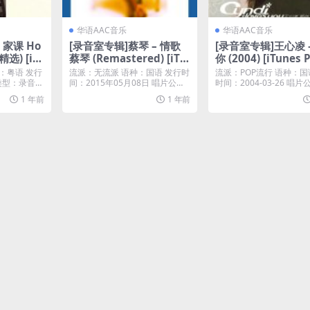
华语AAC音乐
华语AAC音乐
 家课 Ho
[录音室专辑]蔡琴 – 情歌
[录音室专辑]王心凌 
选) [iT
蔡琴 (Remastered) [iTu
你 (2004) [iTunes 
]
nes Plus M4A]
M4A]
：粤语 发行
流派：无流派 语种：国语 发行时
流派：POP流行 语种：国
7 类型：录音室
间：2015年05月08日 唱片公
时间：2004-03-26 唱
司：华纳唱片 ...
声好乐...
1 年前
1 年前