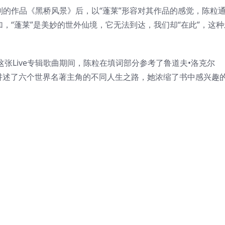
刚的作品《黑桥风景》后，以“蓬莱”形容对其作品的感觉，陈粒
加，“蓬莱”是美妙的世外仙境，它无法到达，我们却“在此”，这种
ijing》这张Live专辑歌曲期间，陈粒在填词部分参考了鲁道夫•洛克尔
六人》，讲述了六个世界名著主角的不同人生之路，她浓缩了书中感兴趣