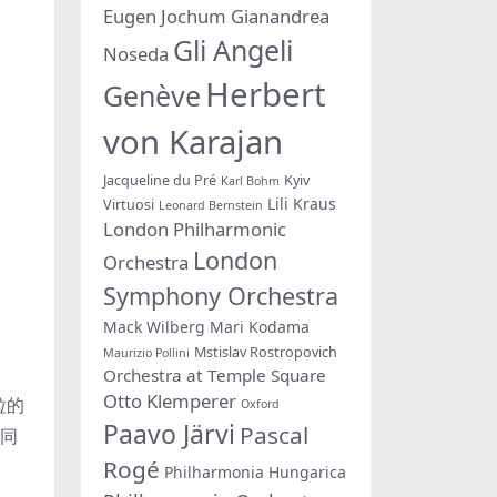
Eugen Jochum
Gianandrea
Gli Angeli
Noseda
Herbert
Genève
von Karajan
Jacqueline du Pré
Kyiv
Karl Bohm
Lili Kraus
Virtuosi
Leonard Bernstein
London Philharmonic
London
Orchestra
Symphony Orchestra
Mack Wilberg
Mari Kodama
Mstislav Rostropovich
Maurizio Pollini
Orchestra at Temple Square
Otto Klemperer
粒的
Oxford
Paavo Järvi
Pascal
共同
Rogé
Philharmonia Hungarica